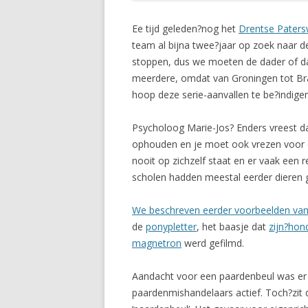
Ee tijd geleden?nog het
Drentse Paters
team al bijna twee?jaar op zoek naar d
stoppen, dus we moeten de dader of dad
meerdere, omdat van Groningen tot Brab
hoop deze serie-aanvallen te be?indigen
Psycholoog Marie-Jos? Enders vreest dat
ophouden en je moet ook vrezen voor de
nooit op zichzelf staat en er vaak een 
scholen hadden meestal eerder dieren g
We beschreven eerder voorbeelden van
de
ponypletter
, het baasje dat
zijn?hon
magnetron
werd gefilmd.
Aandacht voor een paardenbeul was er to
paardenmishandelaars actief. Toch?zit 