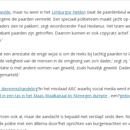
wolde
, maar nu weer in het
Limburgse Helden
slaat de paardenbeul we
egene die paarden verminkt. Een speciaal politieteam maakt jacht op 
ers zien te pakken’, zegt woordvoerder Paul Heidanus. Het team weet
ant paarden zijn getroffen. Daarom kunnen er ook copycats actief zi
.’
 een arrestatie de enige wijze is om de reeks bij tachtig paarden te 
 veiligheid van de mensen in de omgeving van zo’n dader,’ zegt zij.
relatie is met andere vormen van geweld, zoals huiselijk geweld. Dad
emarteld.’
 dierenmishandeling
?in het misdaad ABC waarbij social media werd 
d in een tas in het
Maas-Waalkanaal bij Nijmegen dumpte
, een?
gedo
en ook al, maar die aandacht is bepaald niet verslapt sinds dien. No
de politie met een dillema door?het oprichten van burgerwachten en v