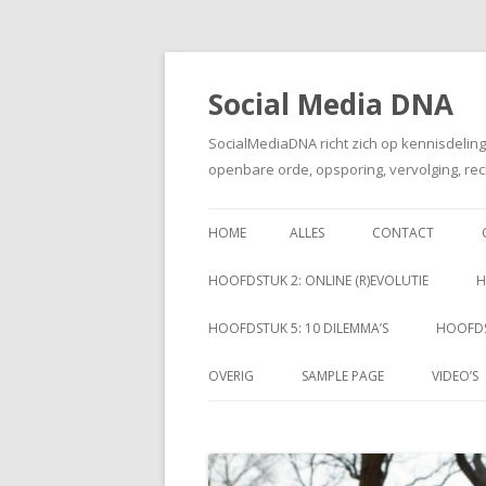
Social Media DNA
SocialMediaDNA richt zich op kennisdelin
openbare orde, opsporing, vervolging, rec
HOME
ALLES
CONTACT
HOOFDSTUK 2: ONLINE (R)EVOLUTIE
H
HOOFDSTUK 5: 10 DILEMMA’S
HOOFDS
OVERIG
SAMPLE PAGE
VIDEO’S