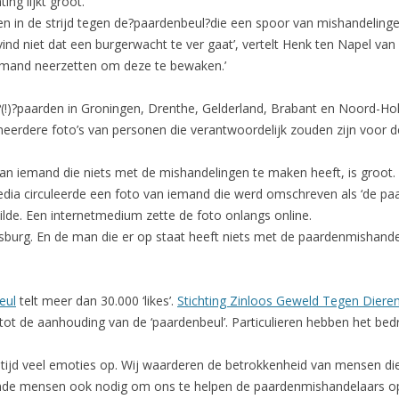
ing lijkt groot.
n in de strijd tegen de?paardenbeul?die een spoor van mishandelinge
vind niet dat een burgerwacht te ver gaat’, vertelt Henk ten Napel van
d iemand neerzetten om deze te bewaken.’
?(!)?paarden in Groningen, Drenthe, Gelderland, Brabant en Noord-H
meerdere foto’s van personen die verantwoordelijk zouden zijn voor 
an iemand die niets met de mishandelingen te maken heeft, is groot. 
dia circuleerde een foto van iemand die werd omschreven als ‘de pa
lde. Een internetmedium zette de foto onlangs online.
isburg. En de man die er op staat heeft niets met de paardenmishand
eul
telt meer dan 30.000 ‘likes’.
Stichting Zinloos Geweld Tegen Diere
t tot de aanhouding van de ‘paardenbeul’. Particulieren hebben het b
ltijd veel emoties op. Wij waarderen de betrokkenheid van mensen die 
nde mensen ook nodig om ons te helpen de paardenmishandelaars op