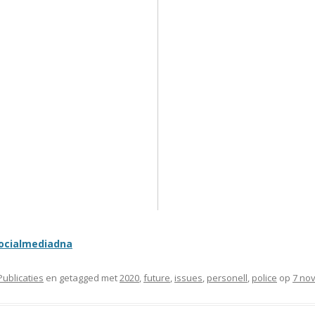
ocialmediadna
Publicaties
en getagged met
2020
,
future
,
issues
,
personell
,
police
op
7 no