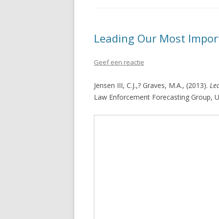
Leading Our Most Import
Geef een reactie
Jensen III, C.J.,? Graves, M.A., (2013).
Le
Law Enforcement Forecasting Group, 