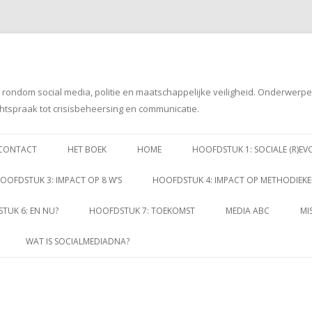
g rondom social media, politie en maatschappelijke veiligheid. Onderwerp
htspraak tot crisisbeheersing en communicatie.
Spring
naar
CONTACT
HET BOEK
HOME
HOOFDSTUK 1: SOCIALE (R)EV
inhoud
OOFDSTUK 3: IMPACT OP 8 W’S
HOOFDSTUK 4: IMPACT OP METHODIEK
TUK 6: EN NU?
HOOFDSTUK 7: TOEKOMST
MEDIA ABC
MI
WAT IS SOCIALMEDIADNA?