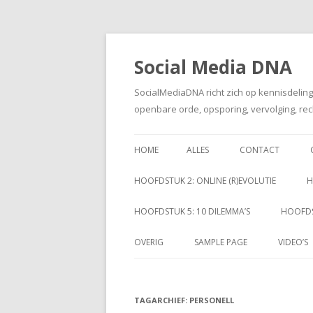
Social Media DNA
SocialMediaDNA richt zich op kennisdelin
openbare orde, opsporing, vervolging, rec
HOME
ALLES
CONTACT
HOOFDSTUK 2: ONLINE (R)EVOLUTIE
H
HOOFDSTUK 5: 10 DILEMMA’S
HOOFDS
OVERIG
SAMPLE PAGE
VIDEO’S
TAGARCHIEF:
PERSONELL