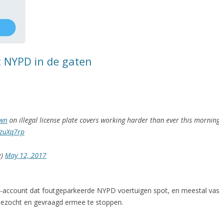
 NYPD in de gaten
own
on illegal license plate covers working harder than ever this mornin
wzuXq7rp
e)
May 12, 2017
r-account dat foutgeparkeerde NYPD voertuigen spot, en meestal vastl
 bezocht en gevraagd ermee te stoppen.