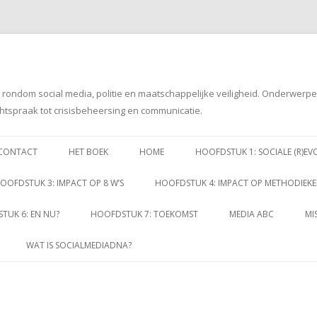
g rondom social media, politie en maatschappelijke veiligheid. Onderwerp
htspraak tot crisisbeheersing en communicatie.
Spring
naar
CONTACT
HET BOEK
HOME
HOOFDSTUK 1: SOCIALE (R)EV
inhoud
OOFDSTUK 3: IMPACT OP 8 W’S
HOOFDSTUK 4: IMPACT OP METHODIEK
TUK 6: EN NU?
HOOFDSTUK 7: TOEKOMST
MEDIA ABC
MI
WAT IS SOCIALMEDIADNA?