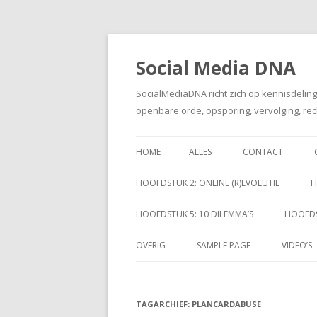
Social Media DNA
SocialMediaDNA richt zich op kennisdelin
openbare orde, opsporing, vervolging, rec
HOME
ALLES
CONTACT
HOOFDSTUK 2: ONLINE (R)EVOLUTIE
H
HOOFDSTUK 5: 10 DILEMMA’S
HOOFDS
OVERIG
SAMPLE PAGE
VIDEO’S
TAGARCHIEF:
PLANCARDABUSE