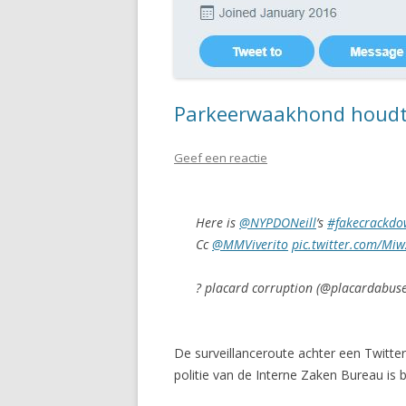
Parkeerwaakhond houdt
Geef een reactie
Here is
@NYPDONeill
’s
#fakecrackd
Cc
@MMViverito
pic.twitter.com/Mi
? placard corruption (@placardabus
De surveillanceroute achter een Twitte
politie van de Interne Zaken Bureau is