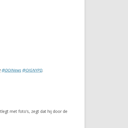
g
@DOINews
@OIGNYPD
.
egt met foto’s, zegt dat hij door de