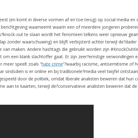
est (en komt in diverse vormen af en toe terug) op social media en
dia berichtgeving waarneemt waarin een of meerdere jongeren probe
fs?knock-out te slaan wordt het fenomeen telkens weer opnieuw geanaly
p zonder waarschuwing) en blijft verbijsterd achter terwijl de?dader
je van maken. Andere hashtags die gebruikt worden zijn #KnockOutK
t om een blank slachtoffer gaat. Er zijn zeer?ernstige verwondingen 
r meer speelt zoals “
hate crime
“?waarbij racisme, antisemitisme of 
 sindsdien is er online en bij traditionele?media veel twijfel ontstaa
tgespeeld door de politiek, omdat liberale analisten beweren dat hun
sme aan te kaarten, terwijl de?conservatieve analisten beweren dat d