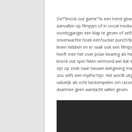
De?”knock-out game”?is een trend gewe
aanvallen op filmpjes of in social me
voorbijganger een klap te geven of zel
onverwachte hoek een?sucker punch?(kla
leven hebben en er vaak ook een filmp
heeft men het over polar-bearing als he
knock-out spel.?Men vermoed wel dat e
zijn op zoek naar nieuwe wetgeving maar
zou zelfs een mythe?zijn. Het wordt ui
valselijk als echt bestempelen om raci
daarmee geen aandacht willen geven.