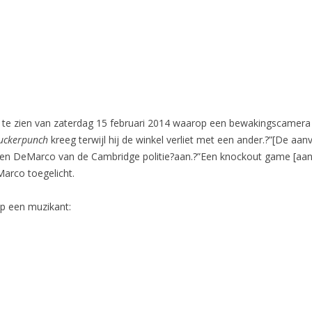
 te zien van zaterdag 15 februari 2014 waarop een bewakingscamer
uckerpunch
kreeg terwijl hij de winkel verliet met een ander.?”[De aanv
even DeMarco van de Cambridge politie?aan.?”Een knockout game [aan
arco toegelicht.
p een muzikant: