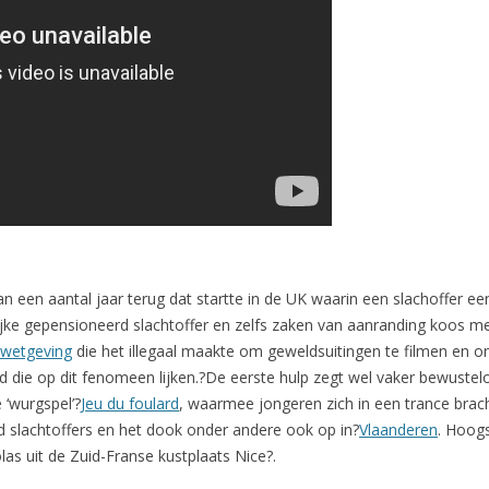
n een aantal jaar terug dat startte in de UK waarin een slachoffer ee
ijke gepensioneerd slachtoffer en zelfs zaken van aanranding koos men
 wetgeving
die het illegaal maakte om geweldsuitingen te filmen en onl
d die op dit fenomeen lijken.?De eerste hulp zegt wel vaker bewustel
‘wurgspel’?
Jeu du foulard
, waarmee jongeren zich in een trance brach
 slachtoffers en het dook onder andere ook op in?
Vlaanderen
. Hoogs
as uit de Zuid-Franse kustplaats Nice?.