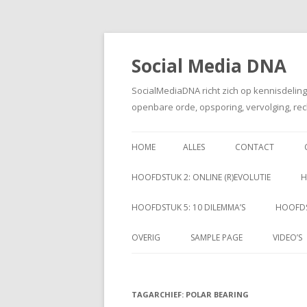
Social Media DNA
SocialMediaDNA richt zich op kennisdelin
openbare orde, opsporing, vervolging, rec
HOME
ALLES
CONTACT
HOOFDSTUK 2: ONLINE (R)EVOLUTIE
H
HOOFDSTUK 5: 10 DILEMMA’S
HOOFDS
OVERIG
SAMPLE PAGE
VIDEO’S
TAGARCHIEF:
POLAR BEARING