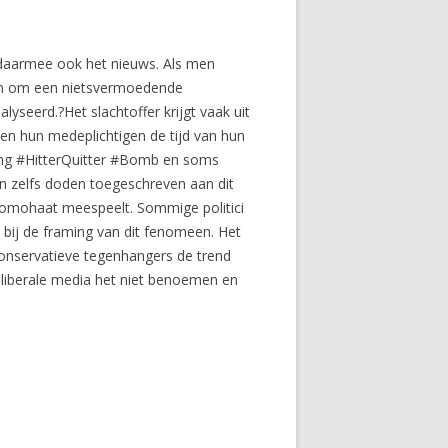
 daarmee ook het nieuws. Als men
ren om een nietsvermoedende
seerd.?Het slachtoffer krijgt vaak uit
 en hun medeplichtigen de tijd van hun
ing #HitterQuitter #Bomb en soms
en zelfs doden toegeschreven aan dit
homohaat meespeelt. Sommige politici
n bij de framing van dit fenomeen. Het
 conservatieve tegenhangers de trend
e liberale media het niet benoemen en