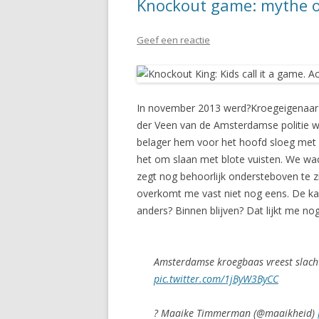
Knockout game: mythe o
Geef een reactie
In november 2013 werd?Kroegeigenaar J
der Veen van de Amsterdamse politie wa
belager hem voor het hoofd sloeg met ee
het om slaan met blote vuisten. We wac
zegt nog behoorlijk ondersteboven te zi
overkomt me vast niet nog eens. De kan
anders? Binnen blijven? Dat lijkt me nog
Amsterdamse kroegbaas vreest slach
pic.twitter.com/1jByW3ByCC
? Maaike Timmerman (@maaikheid)