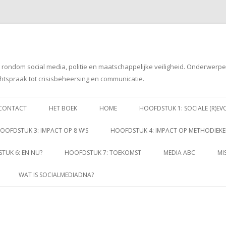
g rondom social media, politie en maatschappelijke veiligheid. Onderwerp
htspraak tot crisisbeheersing en communicatie.
Spring
naar
CONTACT
HET BOEK
HOME
HOOFDSTUK 1: SOCIALE (R)EV
inhoud
OOFDSTUK 3: IMPACT OP 8 W’S
HOOFDSTUK 4: IMPACT OP METHODIEK
TUK 6: EN NU?
HOOFDSTUK 7: TOEKOMST
MEDIA ABC
MI
WAT IS SOCIALMEDIADNA?