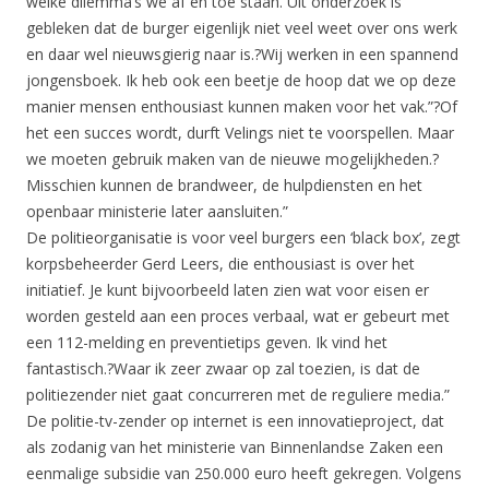
welke dilemma’s we af en toe staan. Uit onderzoek is
gebleken dat de burger eigenlijk niet veel weet over ons werk
en daar wel nieuwsgierig naar is.?Wij werken in een spannend
jongensboek. Ik heb ook een beetje de hoop dat we op deze
manier mensen enthousiast kunnen maken voor het vak.”?Of
het een succes wordt, durft Velings niet te voorspellen. Maar
we moeten gebruik maken van de nieuwe mogelijkheden.?
Misschien kunnen de brandweer, de hulpdiensten en het
openbaar ministerie later aansluiten.”
De politieorganisatie is voor veel burgers een ‘black box’, zegt
korpsbeheerder Gerd Leers, die enthousiast is over het
initiatief. Je kunt bijvoorbeeld laten zien wat voor eisen er
worden gesteld aan een proces verbaal, wat er gebeurt met
een 112-melding en preventietips geven. Ik vind het
fantastisch.?Waar ik zeer zwaar op zal toezien, is dat de
politiezender niet gaat concurreren met de reguliere media.”
De politie-tv-zender op internet is een innovatieproject, dat
als zodanig van het ministerie van Binnenlandse Zaken een
eenmalige subsidie van 250.000 euro heeft gekregen. Volgens