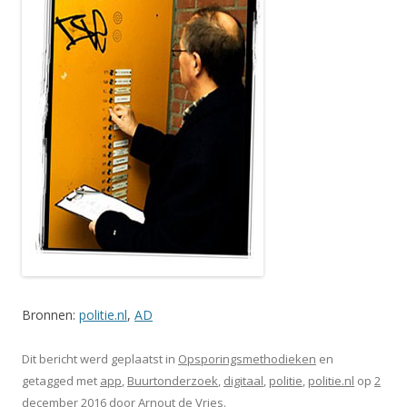
Bronnen:
politie.nl
,
AD
Dit bericht werd geplaatst in
Opsporingsmethodieken
en
getagged met
app
,
Buurtonderzoek
,
digitaal
,
politie
,
politie.nl
op
2
december 2016
door
Arnout de Vries
.