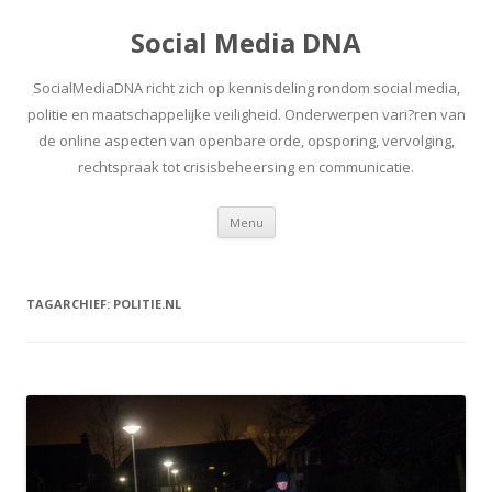
Social Media DNA
SocialMediaDNA richt zich op kennisdeling rondom social media,
politie en maatschappelijke veiligheid. Onderwerpen vari?ren van
de online aspecten van openbare orde, opsporing, vervolging,
rechtspraak tot crisisbeheersing en communicatie.
Spring
Menu
naar
inhoud
TAGARCHIEF:
POLITIE.NL