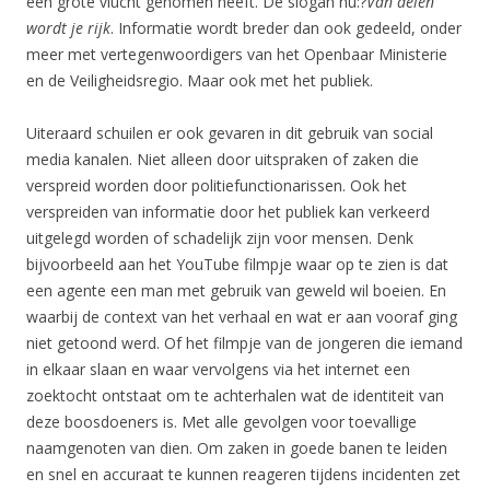
een grote vlucht genomen heeft. De slogan nu:?
Van delen
wordt je rijk
. Informatie wordt breder dan ook gedeeld, onder
meer met vertegenwoordigers van het Openbaar Ministerie
en de Veiligheidsregio. Maar ook met het publiek.
Uiteraard schuilen er ook gevaren in dit gebruik van social
media kanalen. Niet alleen door uitspraken of zaken die
verspreid worden door politiefunctionarissen. Ook het
verspreiden van informatie door het publiek kan verkeerd
uitgelegd worden of schadelijk zijn voor mensen. Denk
bijvoorbeeld aan het YouTube filmpje waar op te zien is dat
een agente een man met gebruik van geweld wil boeien. En
waarbij de context van het verhaal en wat er aan vooraf ging
niet getoond werd. Of het filmpje van de jongeren die iemand
in elkaar slaan en waar vervolgens via het internet een
zoektocht ontstaat om te achterhalen wat de identiteit van
deze boosdoeners is. Met alle gevolgen voor toevallige
naamgenoten van dien. Om zaken in goede banen te leiden
en snel en accuraat te kunnen reageren tijdens incidenten zet