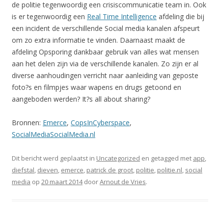
de politie tegenwoordig een crisiscommunicatie team in. Ook
is er tegenwoordig een
Real Time Intelligence
afdeling die bij
een incident de verschillende Social media kanalen afspeurt
om zo extra informatie te vinden. Daarnaast maakt de
afdeling Opsporing dankbaar gebruik van alles wat mensen
aan het delen zijn via de verschillende kanalen. Zo zijn er al
diverse aanhoudingen verricht naar aanleiding van geposte
foto?s en filmpjes waar wapens en drugs getoond en
aangeboden werden? It?s all about sharing?
Bronnen:
Emerce
,
CopsInCyberspace
,
SocialMediaSocialMedia.nl
Dit bericht werd geplaatst in
Uncategorized
en getagged met
app
,
diefstal
,
dieven
,
emerce
,
patrick de groot
,
politie
,
politie.nl
,
social
media
op
20 maart 2014
door
Arnout de Vries
.