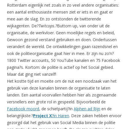
Rotterdam eigenlijk net zoals in zo veel andere organisaties:
een aantal enthousiaste mensen ziet er iets in en gaat er
mee aan de slag. En zo ontstonden de twitterende
wijkagenten. De?
Twitcops.?
Buttom up, van onder uit de
organisatie, de werkvloer. Geen moeilijke regels en beleid,
Gewoon gezond verstand gebruiken en doen. Ondertussen
verandert de wereld. De ontwikkelingen gaan razendsnel en
ook de politieorganisatie gaat hier in mee. Er zijn nu zo’n?
1800 Twitter accounts, 50 YouTube kanalen en 75 Facebook
pagina?s. Kortom: de politie is actief op het Social gebied.
Maar dat ging niet vanzelf!
Het kostte tijd en moeite om de nut een noodzaak van het
gebruik van deze kanalen binnen de organisatie te laten
landen. Een aantal voorvallen hebben hier als zogenaamde
versnellers een grote rol in gespeeld. Bijvoorbeeld de
Facebook moord
, de schietpartij?in
Alphen ad Rijn
en de
belangrijkste:?
Project X
?in Haren
. Deze zaken hebben ervoor
gezorgd dat het gebruik van Social Media binnen de politie