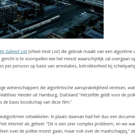
gic Subject List
(ofwel
Heat List
) die gebruik maakt van een algoritme 
rop gericht is te voorspellen wie het meest waarschijnlijk zal overgaa
s per persoon op basis van arrestaties, betrokkenheid bij schietpart
nge wetenschappers die algoritmische aansprakelijkheid vereisen, wa
Matthias Heeder uit Hamburg, Duitsland “Hetzelfde geldt voor de poli
s de basis boodschap van deze film.”
tiealgoritmen ontwikkelen. In plaats daarvan had het duo een docume
 het internet als geheel. “Dit is een zeer complex probleem, en we w
alleen over de politie moest gaan, maar ook over de maatschappij,” z