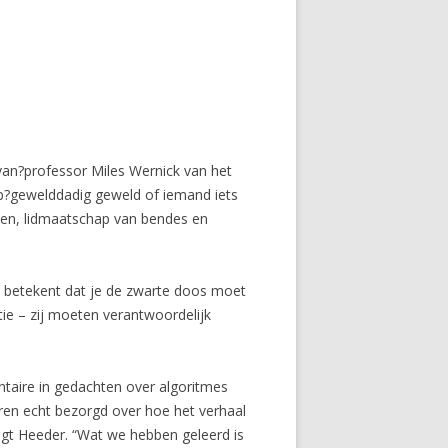
van?professor Miles Wernick van het
n op?gewelddadig geweld of iemand iets
ijen, lidmaatschap van bendes en
t betekent dat je de zwarte doos moet
tie – zij moeten verantwoordelijk
ntaire in gedachten over algoritmes
aren echt bezorgd over hoe het verhaal
egt Heeder. “Wat we hebben geleerd is