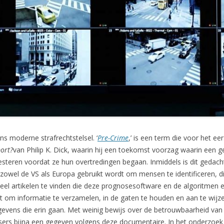
ons moderne strafrechtstelsel. ‘
Pre-Crime
,’ is een term die voor het e
ort?
van Philip K. Dick, waarin hij een toekomst voorzag waarin een ges
rresteren voordat ze hun overtredingen begaan. Inmiddels is dit gedac
in zowel de VS als Europa gebruikt wordt om mensen te identificeren, di
veel artikelen te vinden die deze prognosesoftware en de algoritmen er
om informatie te verzamelen, in de gaten te houden en aan te wijze
gevens die erin gaan. Met weinig bewijs over de betrouwbaarheid van
ssers bijna een gegeven volgens deze documentaire. In het onderzoek