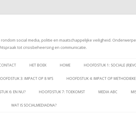
g rondom social media, politie en maatschappelijke veiligheid. Onderwerp
htspraak tot crisisbeheersing en communicatie.
Spring
naar
CONTACT
HET BOEK
HOME
HOOFDSTUK 1: SOCIALE (R)EV
inhoud
OOFDSTUK 3: IMPACT OP 8 W’S
HOOFDSTUK 4: IMPACT OP METHODIEK
TUK 6: EN NU?
HOOFDSTUK 7: TOEKOMST
MEDIA ABC
MI
WAT IS SOCIALMEDIADNA?