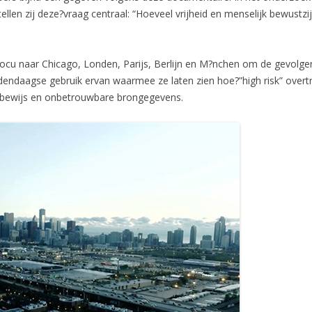
llen zij deze?vraag centraal: “Hoeveel vrijheid en menselijk bewustzi
docu naar Chicago, Londen, Parijs, Berlijn en M?nchen om de gevolg
dendaagse gebruik ervan waarmee ze laten zien hoe?”high risk” over
g bewijs en onbetrouwbare brongegevens.