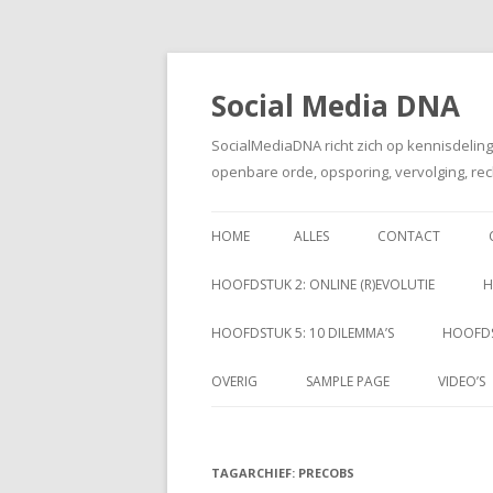
Social Media DNA
SocialMediaDNA richt zich op kennisdelin
openbare orde, opsporing, vervolging, rec
HOME
ALLES
CONTACT
HOOFDSTUK 2: ONLINE (R)EVOLUTIE
H
HOOFDSTUK 5: 10 DILEMMA’S
HOOFDS
OVERIG
SAMPLE PAGE
VIDEO’S
TAGARCHIEF:
PRECOBS