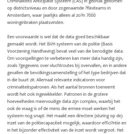
Criminaliteits Anticipatie Systeem (CAS) in gebruik genomen
op districtsniveau en door zogenaamde ?flexteams in
Amsterdam, waar jaarlijks alleen al zo?n 7000
woninginbraken plaatsvinden.
Een voorwaarde is wel dat de data goed beschikbaar
gemaakt wordt. Het BVH systeem van de politie (Basis
Voorziening Handhaving) bevat veel van die benodigde data.
Om voorspellingen te verbeteren kan meer data handig zijn,
zoals ?gegevens over vluchtroutes bij overvallen, en in andere
gevallen de bevolkingssamenstelling of het type bedrijven dat
in die buurt zit. Allemaal relevante indicatoren voor
criminaliteitspatronen. Als het aantal bronnen toeneemt
wordt het ook ingewikkelder. Patronen in de grotere
hoeveelheden meervoudige data zijn complex, waarbij het
ook de vraag is of de mens die ermee moet werken het
systeem nog snapt. Het maakt een directere (sturing op de)
inzet van de politiecapaciteit mogelijk, waardoor effici?ntie en
in het bijzonder effectiviteit van de inzet wordt vergroot. Het