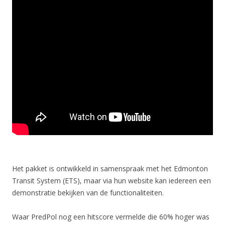
Het pakket is ontwikkeld in samenspraak met het Edmonton
Transit System (ETS), maar via hun website kan iedereen een
demonstratie bekijken van de functionaliteiten.
Waar PredPol nog een hitscore vermelde die 60% hoger was