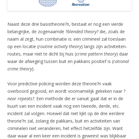
Naast deze drie basistheorie?n, bestaat er nog een vierde
belangrijke, de zogenaamde ?
blended theory?
die, zoals de
naam al zegt, hun combinatie is: een crimineel zal toeslaan
op een locatie (
routine activity theory
) langs zijn activiteiten-
routes, maar niet te dicht bij huis (
crime pattern theory
) daar
waar de afweging tussen buit en pakkans positief is (
rational
crime theory
).
Voor predictive policing worden deze theorie?n vaak
overboord gegooid, en wordt voornamelijk gekeken naar ?
near repeats?
. Een methode die er vanuit gaat dat er in de
buurt van een incident vaak nog een tweede, derde, etc.
incident zal volgen. Hoewel dat niet lijkt op de drie eerdere
theorie?n zal, zolang de pakkans, buit en activiteiten van
criminelen niet veranderen, het effect hetzelfde zijn. Want
daar waar al een keer een incident is geweest was blijkbaar