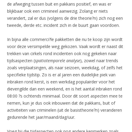
de afweging tussen buit en pakkans positief, en was er
blijkbaar ook een crimineel aanwezig. Zolang er niets
verandert, zal er dus (volgens de drie theorie?n) zich nog een
tweede, derde etc. incident zich in de buurt gaan voordoen.
In bijna alle commerci?le pakketten die nu te koop zijn wordt
voor deze versimpelde weg gekozen. Vaak wordt er naast dit
trekken van cirkels rond incidenten ook nog gekeken naar
tijdsaspecten (
spatiotemporele analyse
), zowel naar trends
zoals verplaatsingen, als naar seizoen, weekdag, of zelfs het
specifieke tijdstip. Zo is er al jaren een duidelijke piek van
inbraken rond kerst, is een werkdag populairder voor het
dievengilde dan een weekend, en is het aantal inbraken rond
08:00 ?s ochtends minimaal. Door dit soort aspecten mee te
nemen, kun je dus ook inbouwen dat de pakkans, buit of
activiteiten van criminelen (uit de basistheorie?n) veranderen
gedurende het jaar/maand/dag/uur.
Voeg bij die tijdaspecten ook nog andere kenmerken zoals