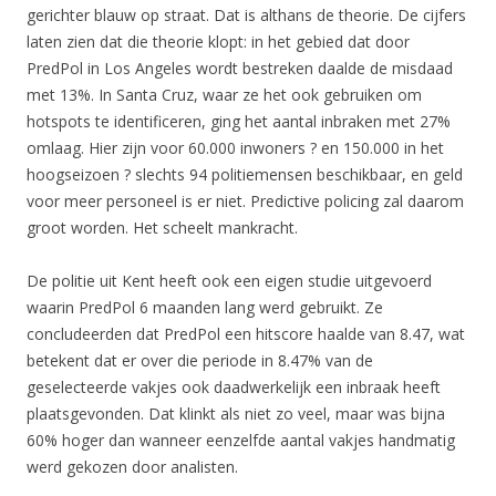
gerichter blauw op straat. Dat is althans de theorie. De cijfers
laten zien dat die theorie klopt: in het gebied dat door
PredPol in Los Angeles wordt bestreken daalde de misdaad
met 13%. In Santa Cruz, waar ze het ook gebruiken om
hotspots te identificeren, ging het aantal inbraken met 27%
omlaag. Hier zijn voor 60.000 inwoners ? en 150.000 in het
hoogseizoen ? slechts 94 politiemensen beschikbaar, en geld
voor meer personeel is er niet. Predictive policing zal daarom
groot worden. Het scheelt mankracht.
De politie uit Kent heeft ook een eigen studie uitgevoerd
waarin PredPol 6 maanden lang werd gebruikt. Ze
concludeerden dat PredPol een hitscore haalde van 8.47, wat
betekent dat er over die periode in 8.47% van de
geselecteerde vakjes ook daadwerkelijk een inbraak heeft
plaatsgevonden. Dat klinkt als niet zo veel, maar was bijna
60% hoger dan wanneer eenzelfde aantal vakjes handmatig
werd gekozen door analisten.