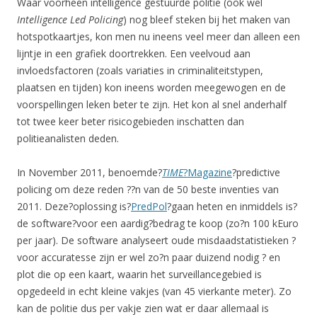
Waar voorheen intelligence gestuurde politie (ook wel
Intelligence Led Policing
) nog bleef steken bij het maken van
hotspotkaartjes, kon men nu ineens veel meer dan alleen een
lijntje in een grafiek doortrekken. Een veelvoud aan
invloedsfactoren (zoals variaties in criminaliteitstypen,
plaatsen en tijden) kon ineens worden meegewogen en de
voorspellingen leken beter te zijn. Het kon al snel anderhalf
tot twee keer beter risicogebieden inschatten dan
politieanalisten deden.
In November 2011, benoemde?
TIME
?Magazine
?predictive
policing om deze reden ??n van de 50 beste inventies van
2011. Deze?oplossing is?
PredPol
?gaan heten en inmiddels is?
de software?voor een aardig?bedrag te koop (zo?n 100 kEuro
per jaar). De software analyseert oude misdaadstatistieken ?
voor accuratesse zijn er wel zo?n paar duizend nodig ? en
plot die op een kaart, waarin het surveillancegebied is
opgedeeld in echt kleine vakjes (van 45 vierkante meter). Zo
kan de politie dus per vakje zien wat er daar allemaal is