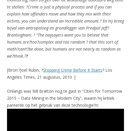
te stellen: ?
Crime is just a physical process and if you can
explain how offenders move and how they mix with their
victims, you can understand an incredible amount.
? En hij kreeg
bijval van antropoloog en grondlegger van Predpol Jeff?
Brantingham: ?
“The naysayers want you to believe that
humans are?too?complex and too random ? that this sort of
math?can’t?be done, but humans are not nearly as random as
we?think.
?
?
[Bron:?Joel Rubin, ?
Stopping Crime Before It Starts
? Los
Angeles Times, 21 augustus, 2010. ]
Onlangs was Bill Bratton nog te gast in “Cities for Tomorrow
2015 – Data Mining in the Modern City”, waarin hij kritiek
pareerde op het gebruik van deze technologie?n: