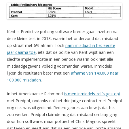
Kent is Predictive policing software breder gaan inzetten na
deze kleine test in 2013, waarin het ondervond dat misdaad
op straat met 6% afnam. Toch
nam misdaad in het eerste
jaar daarna toe
, iets dat de politie van Kent wijdt aan een
slechte implementatie in een periode waarin ook niet alle
misdaadgegevens volledig voorhanden waren. Inmiddels
lijken de resultaten beter met een
afname van 140.000 naar
100.000 misdaden
.
In het Amerikaanse Richmond
is men inmiddels zelfs gestopt
met Predpol, ondanks dat het driejarige contract met Predpol
nog niet was uitgediend. Reden: gebrek aan bewijs dat het
zou werken. Predpol claimde nog dat misdaad omlaag ging
door hun software, maar politiechef Chris Magnus spreekt
dat tegen en geeft aan dat na een periode van initi?le afname