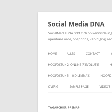
Social Media DNA
SocialMediaDNA richt zich op kennisdelin
openbare orde, opsporing, vervolging, rec
HOME
ALLES
CONTACT
HOOFDSTUK 2: ONLINE (R)EVOLUTIE
H
HOOFDSTUK 5: 10 DILEMMA’S
HOOFDS
OVERIG
SAMPLE PAGE
VIDEO’S
TAGARCHIEF:
PREMAP