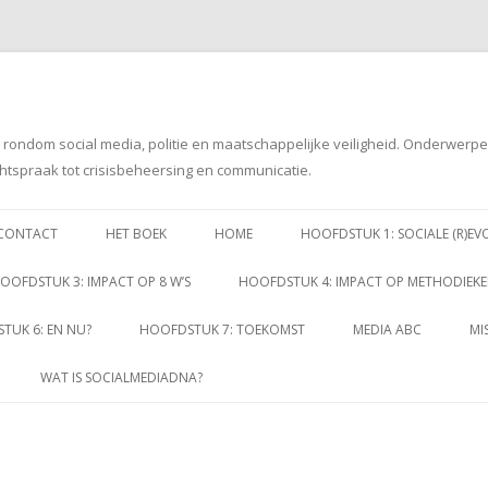
g rondom social media, politie en maatschappelijke veiligheid. Onderwerp
htspraak tot crisisbeheersing en communicatie.
Spring
naar
CONTACT
HET BOEK
HOME
HOOFDSTUK 1: SOCIALE (R)EV
inhoud
OOFDSTUK 3: IMPACT OP 8 W’S
HOOFDSTUK 4: IMPACT OP METHODIEK
TUK 6: EN NU?
HOOFDSTUK 7: TOEKOMST
MEDIA ABC
MI
WAT IS SOCIALMEDIADNA?