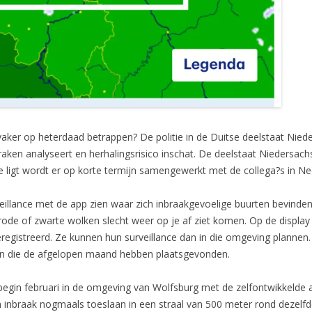
vaker op heterdaad betrappen? De politie in de Duitse deelstaat Nied
raken analyseert en herhalingsrisico inschat. De deelstaat Niedersac
ie ligt wordt er op korte termijn samengewerkt met de collega?s in Ne
eillance met de app zien waar zich inbraakgevoelige buurten bevinden.
ode of zwarte wolken slecht weer op je af ziet komen. Op de display
geregistreerd. Ze kunnen hun surveillance dan in die omgeving planne
ken die de afgelopen maand hebben plaatsgevonden.
 begin februari in de omgeving van Wolfsburg met de zelfontwikkelde 
n inbraak nogmaals toeslaan in een straal van 500 meter rond dezelfd