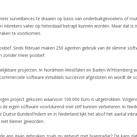
er surveillances te draaien op basis van onderbuikgevoelens of routi
en inbrekers vaker op heterdaad betrapt kunnen worden. Maar dat is n
nbraken te voorkomen.
ositief. Sinds februari maken 250 agenten gebruik van de slimme soft
 zonder meer positief.
rgelijkbare projecten. In Nordrhein-Westfalen en Baden-W?rttemberg 
 commerciele software inmiddels succesvol afgesloten en wordt de soft
gen project gekozen waarvoor 100.000 Euro is uitgetrokken. Volgens 
ci de eigen software voortdurend snel zelf kunnen verbeteren. In Ni
re Duitse Bundesl?ndern en in Nederland lijkt het alsof het aantal inb
 niet kleiner geworden.
ie de app gaan gebruiken zoals nu gebeurt met buienradar? De kans dat