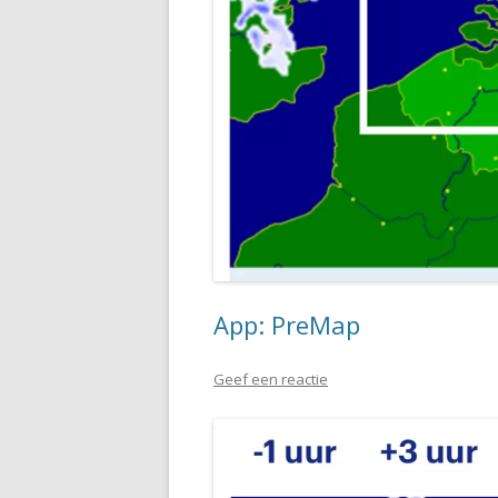
App: PreMap
Geef een reactie