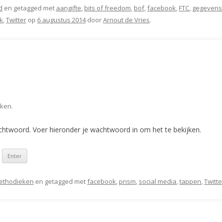
d
en getagged met
aangifte
,
bits of freedom
,
bof
,
facebook
,
FTC
,
gegevens
k
,
Twitter
op
6 augustus 2014
door
Arnout de Vries
.
jken.
twoord. Voer hieronder je wachtwoord in om het te bekijken.
ethodieken
en getagged met
facebook
,
prism
,
social media
,
tappen
,
Twitte