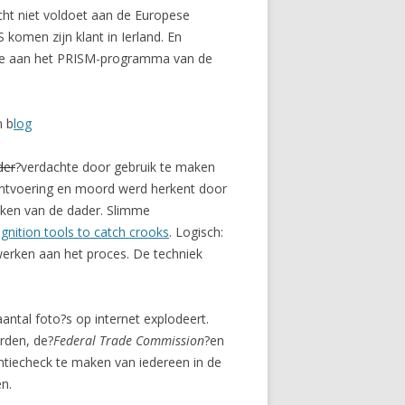
cht niet voldoet aan de Europese
S komen zijn klant in Ierland. En
mee aan het PRISM-programma van de
n b
log
der
?verdachte door gebruik te maken
ontvoering en moord werd herkent door
oeken van de dader. Slimme
ognition tools to catch crooks
. Logisch:
werken aan het proces. De techniek
antal foto?s op internet explodeert.
rden, de?
Federal Trade Commission
?en
ntiecheck te maken van iedereen in de
n.