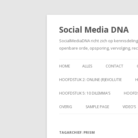
Social Media DNA
SocialMediaDNA richt zich op kennisdelin
openbare orde, opsporing, vervolging, rec
HOME
ALLES
CONTACT
HOOFDSTUK 2: ONLINE (R)EVOLUTIE
H
HOOFDSTUK 5: 10 DILEMMA’S
HOOFDS
OVERIG
SAMPLE PAGE
VIDEO’S
TAGARCHIEF:
PRISM