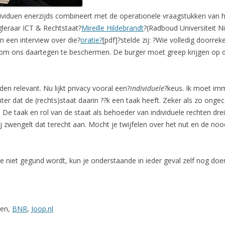
viduen enerzijds combineert met de operationele vraagstukken van h
gleraar ICT & Rechtstaat?
Mireille Hildebrandt
?(Radboud Universiteit Ni
In een interview over die?
oratie?
[pdf]?stelde zij: ?Wie volledig doorre
 om ons daartegen te beschermen. De burger moet greep krijgen op d
en relevant. Nu lijkt privacy vooral een?
individuele
?keus. Ik moet imm
chter dat de (rechts)staat daarin ??k een taak heeft. Zeker als zo ong
e taak en rol van de staat als behoeder van individuele rechten dre
zij zwengelt dat terecht aan. Mocht je twijfelen over het nut en de no
e niet gegund wordt, kun je onderstaande in ieder geval zelf nog doen
ben,
BNR
,
Joop.nl