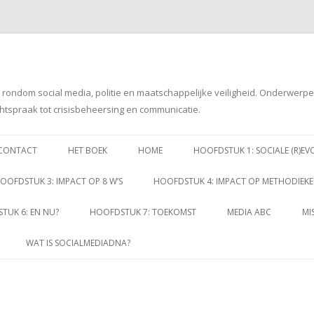
g rondom social media, politie en maatschappelijke veiligheid. Onderwerp
htspraak tot crisisbeheersing en communicatie.
Spring
naar
CONTACT
HET BOEK
HOME
HOOFDSTUK 1: SOCIALE (R)EV
inhoud
OOFDSTUK 3: IMPACT OP 8 W’S
HOOFDSTUK 4: IMPACT OP METHODIEK
TUK 6: EN NU?
HOOFDSTUK 7: TOEKOMST
MEDIA ABC
MI
WAT IS SOCIALMEDIADNA?