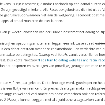
 kans, is zijn inschatting. ?Omdat Facebook op een aantal punten e
Ze zijn gevestigd in Ierland. Alle Facebookgebruikers die niet uit de V
 de gebruikersvoorwaarden niet aan de wetgeving. Facebook doet 
 apps: allemaal manieren die niet kunnen.”
van je weet? Sebastiaan van der Lubben beschreef het aardig op zij
g misdrijf en opsporingsambtenaren leggen een link tussen daad en?
da
a is een debat ontstaan over deze zoekmethode. Een verdachte van 
 aanmaakte op datingsites. Daarop veel foto?s vanuit verschillende h
rest. Dus kopte NextGov:?
Feds turn to dating websites and facial rec
dan het opsporen en overtuigen van (onwillige) getuigen om mee te 
r dan vijf, zes jaar geleden. De technologie wordt goedkoper en het a
s is een fluitje van een cent. En precies daartegen maken rechtsgelee
d krijgt zo wel heel veel macht om naast verdachten ook een refere
es 2.0
?zou je kunnen zeggen, met alle juridische vraagstukken van die