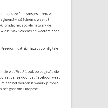
ag nu zelfs je sms’jes lezen, want de
 begluren.?Max?Schrems weet uit
ok, omdat het sociale netwerk de
nd. Wie is Max Schrems en waarom doen
 Freedom, dat zich inzet voor digitale
t hele web?
trackt
, ook op pagina?s die
ebt niet per se door dat Facebook weet
trum aan het worden is waarin je moet
als het gaat om Europese