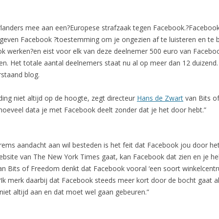
landers mee aan een?Europese strafzaak tegen Facebook.?Facebook m
p geven Facebook ?toestemming om je ongezien af te luisteren en te
ok werken?en eist voor elk van deze deelnemer 500 euro van Facebo
den. Het totale aantal deelnemers staat nu al op meer dan 12 duize
rstaand blog.
ing niet altijd op de hoogte, zegt directeur
Hans de Zwart
van Bits of
et hoeveel data je met Facebook deelt zonder dat je het door hebt.”
ems aandacht aan wil besteden is het feit dat Facebook jou door he
e website van The New York Times gaat, kan Facebook dat zien en je h
r van Bits of Freedom denkt dat Facebook vooral ‘een soort winkelcen
 ?Ik merk daarbij dat Facebook steeds meer kort door de bocht gaat 
niet altijd aan en dat moet wel gaan gebeuren.”