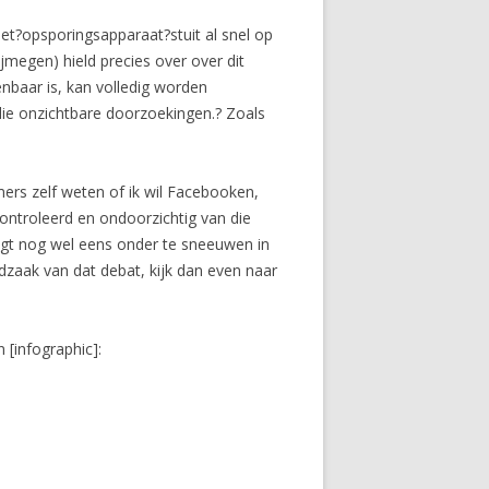
et?opsporingsapparaat?stuit al snel op
jmegen) hield precies over over dit
kenbaar is, kan volledig worden
ie onzichtbare doorzoekingen.? Zoals
ers zelf weten of ik wil Facebooken,
econtroleerd en ondoorzichtig van die
igt nog wel eens onder te sneeuwen in
odzaak van dat debat, kijk dan even naar
 [infographic]: