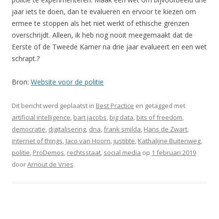
jaar iets te doen, dan te evalueren en ervoor te kiezen om
ermee te stoppen als het niet werkt of ethische grenzen
overschrijdt. Alleen, ik heb nog nooit meegemaakt dat de
Eerste of de Tweede Kamer na drie jaar evalueert en een wet
schrapt.?
Bron:
Website voor de politie
Dit bericht werd geplaatst in
Best Practice
en getagged met
artificial intelligence
,
bart jacobs
,
big data
,
bits of freedom
,
democratie
,
digitalisering
,
dna
,
frank smilda
,
Hans de Zwart
,
internet of things
,
Jaco van Hoorn
,
justitite
,
Kathalijne Buitenweg
,
politie
,
ProDemos
,
rechtsstaat
,
social media
op
1 februari 2019
door
Arnout de Vries
.