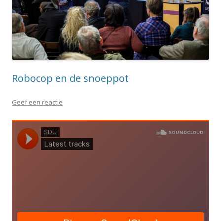
Robocop en de snoeppot
Geef een reactie