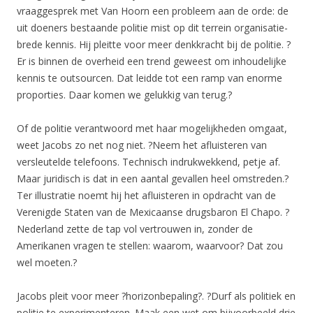
vraaggesprek met Van Hoorn een probleem aan de orde: de
uit doeners bestaande politie mist op dit terrein organisatie-
brede kennis. Hij pleitte voor meer denkkracht bij de politie. ?
Er is binnen de overheid een trend geweest om inhoudelijke
kennis te outsourcen. Dat leidde tot een ramp van enorme
proporties. Daar komen we gelukkig van terug.?
Of de politie verantwoord met haar mogelijkheden omgaat,
weet Jacobs zo net nog niet. ?Neem het afluisteren van
versleutelde telefoons. Technisch indrukwekkend, petje af.
Maar juridisch is dat in een aantal gevallen heel omstreden.?
Ter illustratie noemt hij het afluisteren in opdracht van de
Verenigde Staten van de Mexicaanse drugsbaron El Chapo. ?
Nederland zette de tap vol vertrouwen in, zonder de
Amerikanen vragen te stellen: waarom, waarvoor? Dat zou
wel moeten.?
Jacobs pleit voor meer ?horizonbepaling?. ?Durf als politiek en
politie te experimenteren. Maak een wet om bijvoorbeeld drie