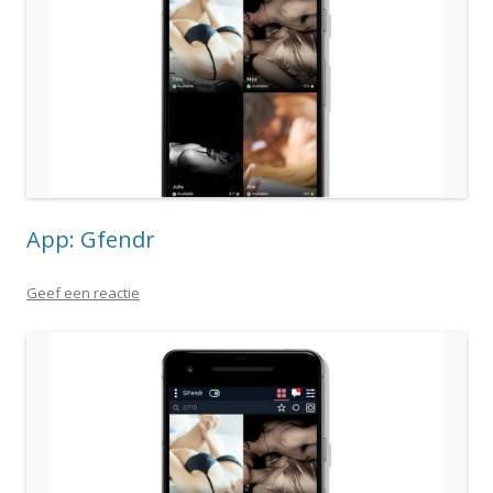
App: Gfendr
Geef een reactie