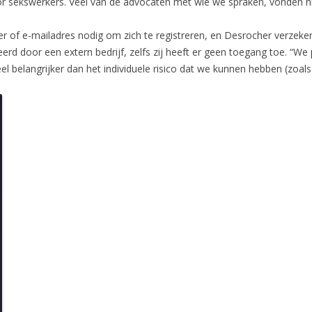
or sekswerkers. Veel van de advocaten met wie we spraken, vonden nie
 of e-mailadres nodig om zich te registreren, en Desrocher verzeker
erd door een extern bedrijf, zelfs zij heeft er geen toegang toe. “We 
deel belangrijker dan het individuele risico dat we kunnen hebben (zoal