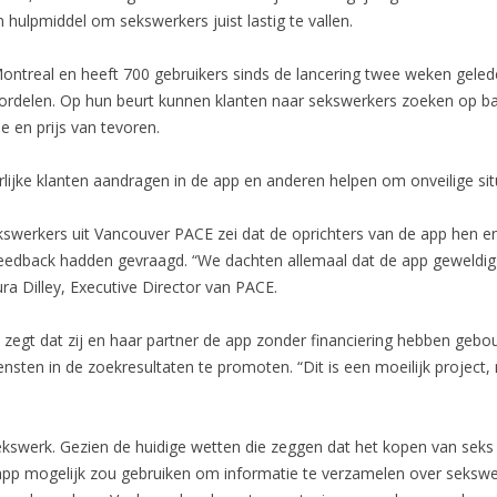
 hulpmiddel om sekswerkers juist lastig te vallen.
 Montreal en heeft 700 gebruikers sinds de lancering twee weken gel
ordelen. Op hun beurt kunnen klanten naar sekswerkers zoeken op b
e en prijs van tevoren.
lijke klanten aandragen in de app en anderen helpen om onveilige si
werkers uit Vancouver PACE zei dat de oprichters van de app hen en
edback hadden gevraagd. “We dachten allemaal dat de app geweldig 
ra Dilley, Executive Director van PACE.
egt dat zij en haar partner de app zonder financiering hebben gebou
ten in de zoekresultaten te promoten. “Dit is een moeilijk project, m
sekswerk. Gezien de huidige wetten die zeggen dat het kopen van seks e
app mogelijk zou gebruiken om informatie te verzamelen over sekswerk