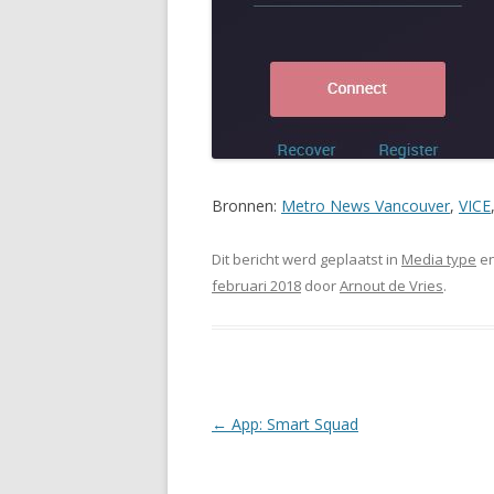
Bronnen:
Metro News Vancouver
,
VICE
Dit bericht werd geplaatst in
Media type
en
februari 2018
door
Arnout de Vries
.
Berichtnavigatie
←
App: Smart Squad