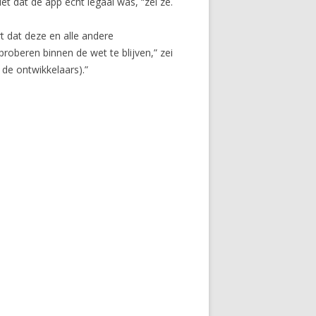
t dat de app echt legaal was, “zei ze.
t dat deze en alle andere
proberen binnen de wet te blijven,” zei
s de ontwikkelaars).”