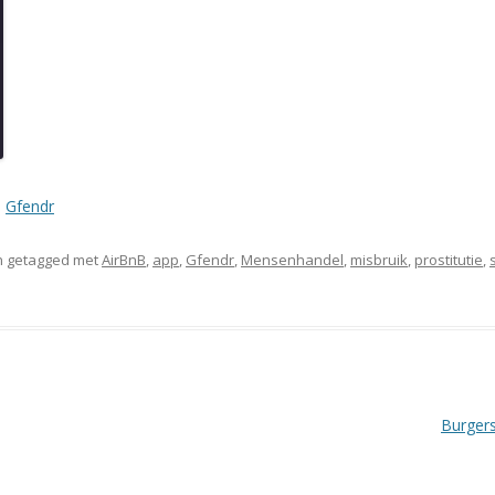
,
Gfendr
 getagged met
AirBnB
,
app
,
Gfendr
,
Mensenhandel
,
misbruik
,
prostitutie
,
Burgers