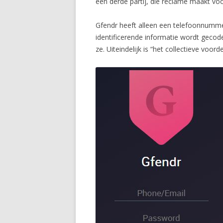
een derde partij, die reclame maakt vo
Gfendr heeft alleen een telefoonnummer
identificerende informatie wordt gecode
ze. Uiteindelijk is “het collectieve voor