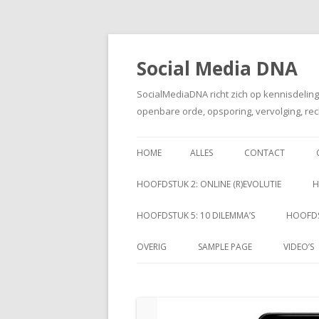
Social Media DNA
SocialMediaDNA richt zich op kennisdelin
openbare orde, opsporing, vervolging, rec
HOME
ALLES
CONTACT
HOOFDSTUK 2: ONLINE (R)EVOLUTIE
H
HOOFDSTUK 5: 10 DILEMMA’S
HOOFDS
OVERIG
SAMPLE PAGE
VIDEO’S