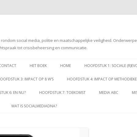
g rondom social media, politie en maatschappelijke veiligheid. Onderwerp
htspraak tot crisisbeheersing en communicatie.
Spring
naar
CONTACT
HET BOEK
HOME
HOOFDSTUK 1: SOCIALE (R)EV
inhoud
OOFDSTUK 3: IMPACT OP 8 W’S
HOOFDSTUK 4: IMPACT OP METHODIEK
TUK 6: EN NU?
HOOFDSTUK 7: TOEKOMST
MEDIA ABC
MI
WAT IS SOCIALMEDIADNA?