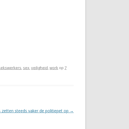
sekswerkers
,
sex
,
veiligheid
,
work
op
7
 zetten steeds vaker de politiepet op
→