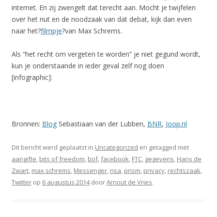
internet. En zij zwengelt dat terecht aan. Mocht je twijfelen
over het nut en de noodzaak van dat debat, kijk dan even
naar het?
filmpje
?van Max Schrems.
Als “het recht om vergeten te worden” je niet gegund wordt,
kun je onderstaande in ieder geval zelf nog doen
[infographic]:
Bronnen:
Blog
Sebastiaan van der Lubben,
BNR
,
Joop.nl
Dit bericht werd geplaatst in
Uncategorized
en getagged met
aangifte
,
bits of freedom
,
bof
,
facebook
,
FTC
,
gegevens
,
Hans de
Zwart
,
max schrems
,
Messenger
,
nsa
,
prism
,
privacy
,
rechtszaak
,
Twitter
op
6 augustus 2014
door
Arnout de Vries
.