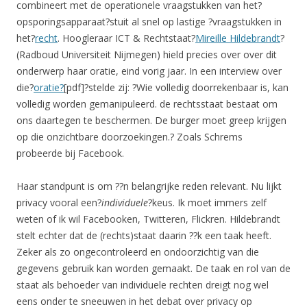
combineert met de operationele vraagstukken van het?
opsporingsapparaat?stuit al snel op lastige ?vraagstukken in
het?
recht
. Hoogleraar ICT & Rechtstaat?
Mireille Hildebrandt
?
(Radboud Universiteit Nijmegen) hield precies over over dit
onderwerp haar oratie, eind vorig jaar. In een interview over
die?
oratie?
[pdf]?stelde zij: ?Wie volledig doorrekenbaar is, kan
volledig worden gemanipuleerd. de rechtsstaat bestaat om
ons daartegen te beschermen. De burger moet greep krijgen
op die onzichtbare doorzoekingen.? Zoals Schrems
probeerde bij Facebook.
Haar standpunt is om ??n belangrijke reden relevant. Nu lijkt
privacy vooral een?
individuele
?keus. Ik moet immers zelf
weten of ik wil Facebooken, Twitteren, Flickren. Hildebrandt
stelt echter dat de (rechts)staat daarin ??k een taak heeft.
Zeker als zo ongecontroleerd en ondoorzichtig van die
gegevens gebruik kan worden gemaakt. De taak en rol van de
staat als behoeder van individuele rechten dreigt nog wel
eens onder te sneeuwen in het debat over privacy op