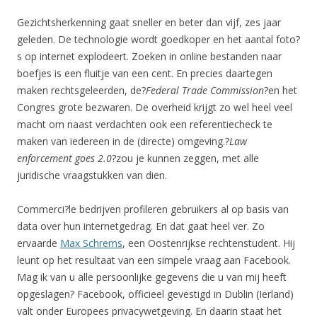
Gezichtsherkenning gaat sneller en beter dan vijf, zes jaar
geleden. De technologie wordt goedkoper en het aantal foto?
s op internet explodeert. Zoeken in online bestanden naar
boefjes is een fluitje van een cent. En precies daartegen
maken rechtsgeleerden, de?
Federal Trade Commission
?en het
Congres grote bezwaren. De overheid krijgt zo wel heel veel
macht om naast verdachten ook een referentiecheck te
maken van iedereen in de (directe) omgeving.?
Law
enforcement goes 2.0
?zou je kunnen zeggen, met alle
juridische vraagstukken van dien.
Commerci?le bedrijven profileren gebruikers al op basis van
data over hun internetgedrag. En dat gaat heel ver. Zo
ervaarde
Max Schrems
, een Oostenrijkse rechtenstudent. Hij
leunt op het resultaat van een simpele vraag aan Facebook.
Mag ik van u alle persoonlijke gegevens die u van mij heeft
opgeslagen? Facebook, officieel gevestigd in Dublin (Ierland)
valt onder Europees privacywetgeving. En daarin staat het