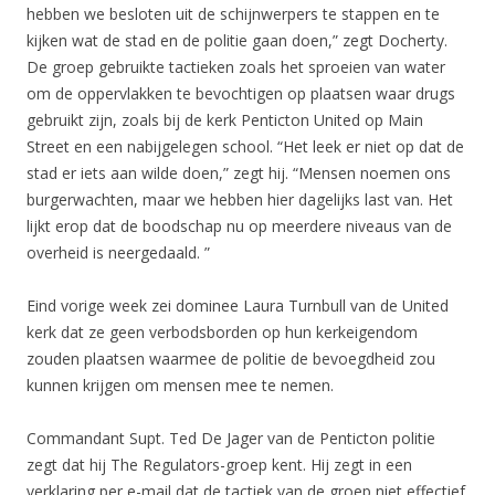
hebben we besloten uit de schijnwerpers te stappen en te
kijken wat de stad en de politie gaan doen,” zegt Docherty.
De groep gebruikte tactieken zoals het sproeien van water
om de oppervlakken te bevochtigen op plaatsen waar drugs
gebruikt zijn, zoals bij de kerk Penticton United op Main
Street en een nabijgelegen school. “Het leek er niet op dat de
stad er iets aan wilde doen,” zegt hij. “Mensen noemen ons
burgerwachten, maar we hebben hier dagelijks last van. Het
lijkt erop dat de boodschap nu op meerdere niveaus van de
overheid is neergedaald. ”
Eind vorige week zei dominee Laura Turnbull van de United
kerk dat ze geen verbodsborden op hun kerkeigendom
zouden plaatsen waarmee de politie de bevoegdheid zou
kunnen krijgen om mensen mee te nemen.
Commandant Supt. Ted De Jager van de Penticton politie
zegt dat hij The Regulators-groep kent. Hij zegt in een
verklaring per e-mail dat de tactiek van de groep niet effectief