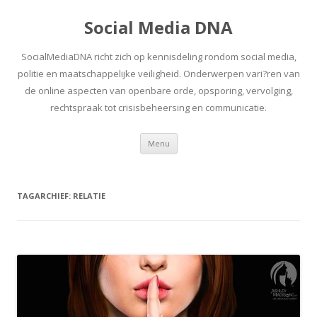
Social Media DNA
SocialMediaDNA richt zich op kennisdeling rondom social media,
politie en maatschappelijke veiligheid. Onderwerpen vari?ren van
de online aspecten van openbare orde, opsporing, vervolging,
rechtspraak tot crisisbeheersing en communicatie.
Spring
Menu
naar
inhoud
TAGARCHIEF:
RELATIE