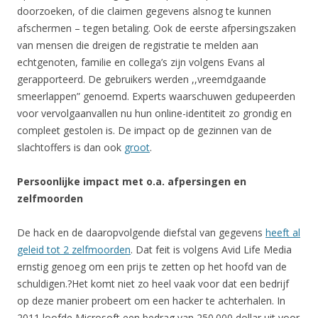
doorzoeken, of die claimen gegevens alsnog te kunnen
afschermen – tegen betaling. Ook de eerste afpersingszaken
van mensen die dreigen de registratie te melden aan
echtgenoten, familie en collega’s zijn volgens Evans al
gerapporteerd. De gebruikers werden ,,vreemdgaande
smeerlappen” genoemd. Experts waarschuwen gedupeerden
voor vervolgaanvallen nu hun online-identiteit zo grondig en
compleet gestolen is. De impact op de gezinnen van de
slachtoffers is dan ook
groot
.
Persoonlijke impact met o.a. afpersingen en
zelfmoorden
De hack en de daaropvolgende diefstal van gegevens
heeft al
geleid tot 2 zelfmoorden
. Dat feit is volgens Avid Life Media
ernstig genoeg om een prijs te zetten op het hoofd van de
schuldigen.?Het komt niet zo heel vaak voor dat een bedrijf
op deze manier probeert om een hacker te achterhalen. In
2011 loofde Microsoft een bedrag van 250.000 dollar uit voor