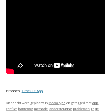
Bronnen:
TimeOut App
Dit bericht werd geplaatst in
Media type
en getagged met
app
,
conflict
,
hantering
,
methode
,
ondersteuning
,
problemen
,
regie
,