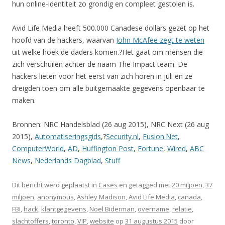
hun online-identiteit zo grondig en compleet gestolen is.
Avid Life Media heeft 500.000 Canadese dollars gezet op het
hoofd van de hackers, waarvan
John McAfee zegt te weten
uit welke hoek de daders komen.?Het gaat om mensen die
zich verschuilen achter de naam The Impact team. De
hackers lieten voor het eerst van zich horen in juli en ze
dreigden toen om alle buitgemaakte gegevens openbaar te
maken.
Bronnen: NRC Handelsblad (26 aug 2015), NRC Next (26 aug
2015),
Automatiseringsgids
,?
Security.nl
,
Fusion.Net
,
ComputerWorld
,
AD
,
Huffington Post
,
Fortune
,
Wired
,
ABC
News
,
Nederlands Dagblad
,
Stuff
Dit bericht werd geplaatst in
Cases
en getagged met
20 miljoen
,
37
miljoen
,
anonymous
,
Ashley Madison
,
Avid Life Media
,
canada
,
FBI
,
hack
,
klantgegevens
,
Noel Biderman
,
overname
,
relatie
,
slachtoffers
,
toronto
,
VIP
,
website
op
31 augustus 2015
door