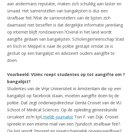
aan andermans reputatie, maken zich schuldig aan laster en
smaad. Het samenstellen van bangalijsten is dus een
strafbaar feit.?Wat de samenstellers van de lijsten zich
daarnaast niet beseffen is dat dergelijke informatie jarenlang
op internet blijft rondzwerven.?Overal in het land wordt
aangifte gedaan van bangalijsten. Scholengemeenschap Stad
en Esch in Meppel is naar de politie gestapt omdat ze is
gestuit op een bangalijst en adviseert ouders aangifte te
doen.
Voorbeeld: VUmc roept studentes op tot aangifte om ?
bangalijst?
Studentes van de Vrije Universiteit in Amsterdam die op een
bangalijst op facebook staan, moeten aangifte doen bij de
politie. Dat zegt onderwijsdirecteur Gerda Croiset van de VU
School of Medical Sciences. Op de opleiding geneeskunde
circuleert zo?n lijst,
meldt journalist
Ton F. van Dijk. Croiset
spreekt in een interne mail van een ?juridisch strafbaar feit?.
De lijst wordt ?moreel en maatschappelijk onaanvaardbaar?