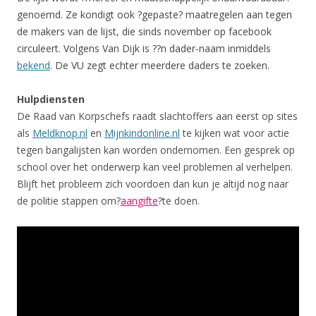
genoemd. Ze kondigt ook ?gepaste? maatregelen aan tegen
de makers van de lijst, die sinds november op facebook
circuleert. Volgens Van Dijk is ??n dader-naam inmiddels
bekend
. De VU zegt echter meerdere daders te zoeken.
Hulpdiensten
De Raad van Korpschefs raadt slachtoffers aan eerst op sites
als
Meldknop.nl
en
Mijnkindonline.nl
te kijken wat voor actie
tegen bangalijsten kan worden ondernomen. Een gesprek op
school over het onderwerp kan veel problemen al verhelpen.
Blijft het probleem zich voordoen dan kun je altijd nog naar
de politie stappen om?
aangifte
?te doen.