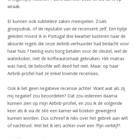
wraak.
Er kunnen ook subtielere zaken meespelen. Zoals
groepsdruk, of de reputatie van de recensent zelf. Een tijdje
geleden moest ik in Portugal drie kwartier luisteren naar de
absurde regels die onze Airbnb-verhuurder had bedacht voor
haar huis ? twintig euro borg betalen voor de sleutel, wel de
waterkoker, niet de koffieautomaat gebruiken. Het matras
was hard, de beloofde wifi deed het niet. Maar: op haar
Airbnb-profiel had ze enkel lovende recensies.
Ook ik liet geen negatieve recensie achter. Want wat als zij
mij negatief zou beoordelen? Dat zou iedereen daarna
kunnen zien op mijn Airbnb-profiel, en zou ik de volgende
keer als ik via de site een kamer wil boeken geweigerd
kunnen worden. Dus schreef ik niks over het gebrek aan wifi
of nachtrust. Wel liet ik iets achter over een ?fijn verblijf?.