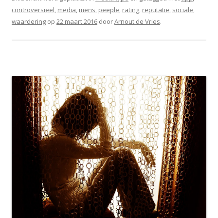
controversieel
,
media
,
mens
,
peeple
,
rating
,
reputatie
,
sociale
,
waardering
op
22 maart 2016
door
Arnout de Vries
.