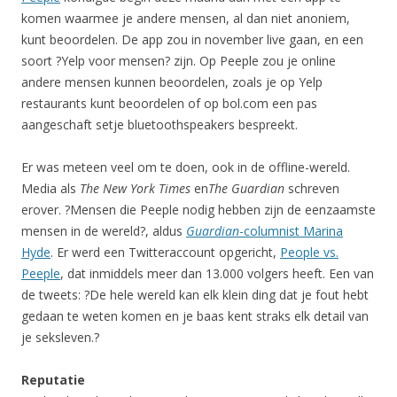
komen waarmee je andere mensen, al dan niet anoniem,
kunt beoordelen. De app zou in november live gaan, en een
soort ?Yelp voor mensen? zijn. Op Peeple zou je online
andere mensen kunnen beoordelen, zoals je op Yelp
restaurants kunt beoordelen of op bol.com een pas
aangeschaft setje bluetoothspeakers bespreekt.
Er was meteen veel om te doen, ook in de offline-wereld.
Media als
The New York Times
en
The Guardian
schreven
erover. ?Mensen die Peeple nodig hebben zijn de eenzaamste
mensen in de wereld?, aldus
Guardian
-columnist Marina
Hyde
. Er werd een Twitteraccount opgericht,
People vs.
Peeple
, dat inmiddels meer dan 13.000 volgers heeft. Een van
de tweets: ?De hele wereld kan elk klein ding dat je fout hebt
gedaan te weten komen en je baas kent straks elk detail van
je seksleven.?
Reputatie