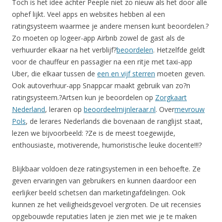
Toch is het idee achter Peeple niet zo nieuw als het door alle
ophef lijkt. Veel apps en websites hebben al een
ratingsysteem waarmee je andere mensen kunt beoordelen.?
Zo moeten op logeer-app Airbnb zowel de gast als de
verhuurder elkaar na het verblijf?
beoordelen
. Hetzelfde geldt
voor de chauffeur en passagier na een ritje met taxi-app
Uber, die elkaar tussen de
een en vijf sterren
moeten geven.
Ook autoverhuur-app Snappcar maakt gebruik van zo?n
ratingsysteem.?Artsen kun je beoordelen op
Zorgkaart
Nederland
, leraren op
beoordeelmijnleraar.nl
. Over
mevrouw
Pols
, de lerares Nederlands die bovenaan de ranglijst staat,
lezen we bijvoorbeeld: ?Ze is de meest toegewijde,
enthousiaste, motiverende, humoristische leuke docente!!!?
Blijkbaar voldoen deze ratingsystemen in een behoefte. Ze
geven ervaringen van gebruikers en kunnen daardoor een
eerlijker beeld schetsen dan marketingafdelingen. Ook
kunnen ze het veiligheidsgevoel vergroten. De uit recensies
opgebouwde reputaties laten je zien met wie je te maken