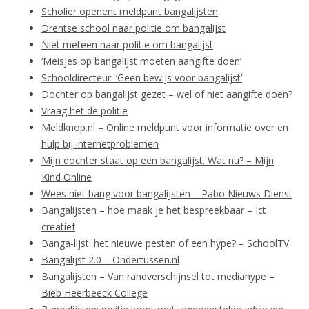
Scholier openent meldpunt bangalijsten
Drentse school naar politie om bangalijst
Niet meteen naar politie om bangalijst
‘Meisjes op bangalijst moeten aangifte doen’
Schooldirecteur: ‘Geen bewijs voor bangalijst’
Dochter op bangalijst gezet – wel of niet aangifte doen?
Vraag het de politie
Meldknop.nl – Online meldpunt voor informatie over en
hulp bij internetproblemen
Mijn dochter staat op een bangalijst. Wat nu? – Mijn
Kind Online
Wees niet bang voor bangalijsten – Pabo Nieuws Dienst
Bangalijsten – hoe maak je het bespreekbaar – Ict
creatief
Banga-lijst: het nieuwe pesten of een hype? – SchoolTV
Bangalijst 2.0 – Ondertussen.nl
Bangalijsten – Van randverschijnsel tot mediahype –
Bieb Heerbeeck College