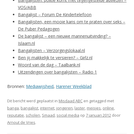
Bangalijsten: politie komt met tegengestelde adviezen –
VOS/ABB
Bangalijst – Forum De Kindertelefoon
Bangalijsten, een mooie kans om te praten over seks –
De Puber Pedagogen
De bangalijst – een nieuwe mannenuitvinding? –
Islaam.nl
Bangalijsten – Verzorgingslokaal.nl
Ben jij makkelijk te versieren? – Girlz.nl
Woord van de dag – Taalbank.nl
Uitzendingen over bangalijsten – Radio 1
Bronnen:
Mediawijsheid
,
Harener Weekblad
Dit bericht werd geplaatst in
Misdaad ABC
en getagged met
banga
,
bangalijst
,
internet
,
jongeren
,
laster
,
meisjes
,
online
,
reputatie
,
scholen
,
Smaad
,
social media
op
7 januari 2012
door
Arnout de Vries
.