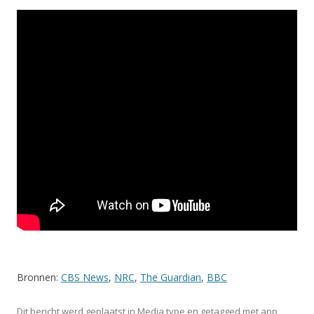
Bronnen:
CBS News
,
NRC
,
The Guardian
,
BBC
Dit bericht werd geplaatst in
Media type
en getagged met
app
,