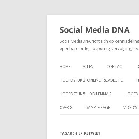
Social Media DNA
SocialMediaDNA richt zich op kennisdelin
openbare orde, opsporing, vervolging, rec
HOME
ALLES
CONTACT
HOOFDSTUK 2: ONLINE (R)EVOLUTIE
H
HOOFDSTUK 5: 10 DILEMMA’S
HOOFDS
OVERIG
SAMPLE PAGE
VIDEO’S
TAGARCHIEF:
RETWEET