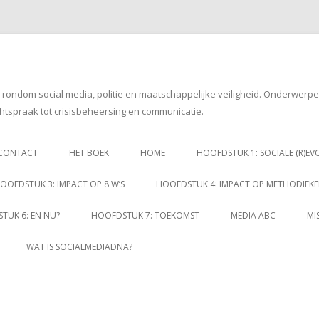
g rondom social media, politie en maatschappelijke veiligheid. Onderwerp
htspraak tot crisisbeheersing en communicatie.
Spring
naar
CONTACT
HET BOEK
HOME
HOOFDSTUK 1: SOCIALE (R)EV
inhoud
OOFDSTUK 3: IMPACT OP 8 W’S
HOOFDSTUK 4: IMPACT OP METHODIEK
TUK 6: EN NU?
HOOFDSTUK 7: TOEKOMST
MEDIA ABC
MI
WAT IS SOCIALMEDIADNA?