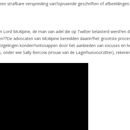
n strafbare verspreiding van?opruiende geschriften of afbeeldingen.
van Lord McAlpine, de man van adel die op Twitter belasterd werd?en
en??De advocaten van McAlpine bereidden daarin?het grootste proces 
olgelingen konden?ontsnappen door het aanbieden van excuses en het
, onder wie Sally Bercow (vrouw van de Lagerhuisvoorzitter), reke