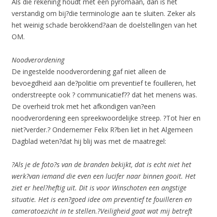
Als die rekening houdt met een pyromaan, dan is het
verstandig om bij?die terminologie aan te sluiten. Zeker als
het weinig schade berokkend?aan de doelstellingen van het
OM.
Noodverordening
De ingestelde noodverordening gaf niet alleen de
bevoegdheid aan de?politie om preventief te fouilleren, het
onderstreepte ook ? communicatief?? dat het menens was.
De overheid trok met het afkondigen van?een
noodverordening een spreekwoordelijke streep. ?Tot hier en
niet?verder.? Ondernemer Felix R?ben liet in het Algemeen
Dagblad weten?dat hij blij was met de maatregel:
?Als je de foto?s van de branden bekijkt, dat is echt niet het
werk?van iemand die even een lucifer naar binnen gooit. Het
ziet er heel?heftig uit. Dit is voor Winschoten een angstige
situatie. Het is een?goed idee om preventief te fouilleren en
cameratoezicht in te stellen.?Veiligheid gaat wat mij betreft