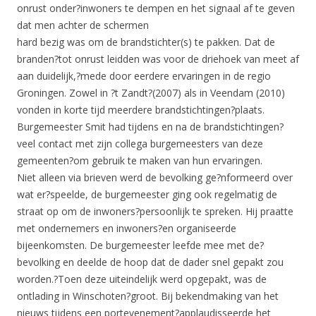
onrust onder?inwoners te dempen en het signaal af te geven
dat men achter de schermen
hard bezig was om de brandstichter(s) te pakken. Dat de
branden?tot onrust leidden was voor de driehoek van meet af
aan duidelijk,?mede door eerdere ervaringen in de regio
Groningen. Zowel in ?t Zandt?(2007) als in Veendam (2010)
vonden in korte tijd meerdere brandstichtingen?plaats.
Burgemeester Smit had tijdens en na de brandstichtingen?
veel contact met zijn collega burgemeesters van deze
gemeenten?om gebruik te maken van hun ervaringen.
Niet alleen via brieven werd de bevolking ge?nformeerd over
wat er?speelde, de burgemeester ging ook regelmatig de
straat op om de inwoners?persoonlijk te spreken. Hij praatte
met ondernemers en inwoners?en organiseerde
bijeenkomsten. De burgemeester leefde mee met de?
bevolking en deelde de hoop dat de dader snel gepakt zou
worden.?Toen deze uiteindelijk werd opgepakt, was de
ontlading in Winschoten?groot. Bij bekendmaking van het
nieuws tijdens een portevenement?applaudisseerde het