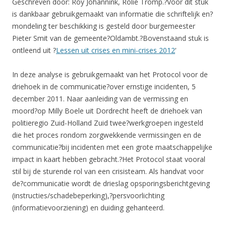
Geschreven door: Roy Johannink, Rolie Tromp.?Voor dit stuk
is dankbaar gebruikgemaakt van informatie die schriftelijk en?
mondeling ter beschikking is gesteld door burgemeester
Pieter Smit van de gemeente?Oldambt.?Bovenstaand stuk is
ontleend uit ?
Lessen uit crises en mini-crises 2012
‘
In deze analyse is gebruikgemaakt van het Protocol voor de
driehoek in de communicatie?over ernstige incidenten, 5
december 2011. Naar aanleiding van de vermissing en
moord?op Milly Boele uit Dordrecht heeft de driehoek van
politieregio Zuid-Holland Zuid twee?werkgroepen ingesteld
die het proces rondom zorgwekkende vermissingen en de
communicatie?bij incidenten met een grote maatschappelijke
impact in kaart hebben gebracht.?Het Protocol staat vooral
stil bij de sturende rol van een crisisteam. Als handvat voor
de?communicatie wordt de drieslag opsporingsberichtgeving
(instructies/schadebeperking),?persvoorlichting
(informatievoorziening) en duiding gehanteerd.