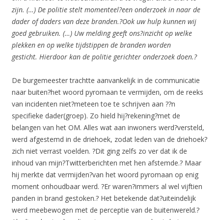
zijn. (…) De politie stelt momenteel?een onderzoek in naar de
dader of daders van deze branden.?Ook uw hulp kunnen wij
goed gebruiken. (…) Uw melding geeft ons?inzicht op welke
plekken en op welke tijdstippen de branden worden
gesticht. Hierdoor kan de politie gerichter onderzoek doen.?
De burgemeester trachtte aanvankelijk in de communicatie
naar buiten?het woord pyromaan te vermijden, om de reeks
van incidenten niet?meteen toe te schrijven aan ??n
specifieke dader(groep). Zo hield hij?rekening?met de
belangen van het OM. Alles wat aan inwoners werd?versteld,
werd afgestemd in de driehoek, zodat leden van de driehoek?
zich niet verrast voelden. ?Dit ging zelfs zo ver dat ik de
inhoud van mijn?Twitterberichten met hen afstemde.? Maar
hij merkte dat vermijden?van het woord pyromaan op enig
moment onhoudbaar werd. ?Er waren?immers al wel vijftien
panden in brand gestoken.? Het betekende dat?uiteindelijk
werd meebewogen met de perceptie van de buitenwereld.?