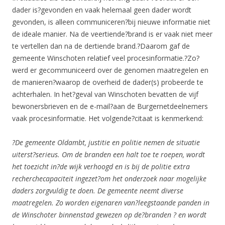
dader is?gevonden en vaak helemaal geen dader wordt
gevonden, is alleen communiceren?bij nieuwe informatie niet
de ideale manier. Na de veertiende?brand is er vaak niet meer
te vertellen dan na de dertiende brand.?Daarom gaf de
gemeente Winschoten relatief veel procesinformatie.?Zo?
werd er gecommuniceerd over de genomen maatregelen en
de manieren?waarop de overheid de dader(s) probeerde te
achterhalen. In het?geval van Winschoten bevatten de vijf
bewonersbrieven en de e-mail?aan de Burgernetdeelnemers
vaak procesinformatie. Het volgende?citaat is kenmerkend:
?De gemeente Oldambt, justitie en politie nemen de situatie
uiterst?serieus. Om de branden een halt toe te roepen, wordt
het toezicht in?de wijk verhoogd en is bij de politie extra
recherchecapaciteit ingezet?om het onderzoek naar mogelijke
daders zorgvuldig te doen. De gemeente neemt diverse
maatregelen. Zo worden eigenaren van?leegstaande panden in
de Winschoter binnenstad gewezen op de?branden ? en wordt