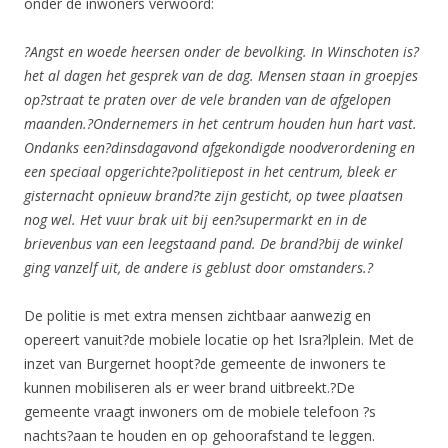
onder de inwoners verwoord:
?Angst en woede heersen onder de bevolking. In Winschoten is?
het al dagen het gesprek van de dag. Mensen staan in groepjes
op?straat te praten over de vele branden van de afgelopen
maanden.?Ondernemers in het centrum houden hun hart vast.
Ondanks een?dinsdagavond afgekondigde noodverordening en
een speciaal opgerichte?politiepost in het centrum, bleek er
gisternacht opnieuw brand?te zijn gesticht, op twee plaatsen
nog wel. Het vuur brak uit bij een?supermarkt en in de
brievenbus van een leegstaand pand. De brand?bij de winkel
ging vanzelf uit, de andere is geblust door omstanders.?
De politie is met extra mensen zichtbaar aanwezig en
opereert vanuit?de mobiele locatie op het Isra?lplein. Met de
inzet van Burgernet hoopt?de gemeente de inwoners te
kunnen mobiliseren als er weer brand uitbreekt.?De
gemeente vraagt inwoners om de mobiele telefoon ?s
nachts?aan te houden en op gehoorafstand te leggen.