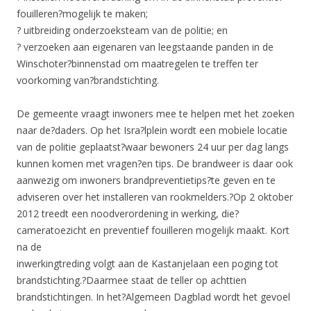
fouilleren?mogelijk te maken;
? uitbreiding onderzoeksteam van de politie; en
? verzoeken aan eigenaren van leegstaande panden in de
Winschoter?binnenstad om maatregelen te treffen ter
voorkoming van?brandstichting.
De gemeente vraagt inwoners mee te helpen met het zoeken
naar de?daders. Op het Isra?lplein wordt een mobiele locatie
van de politie geplaatst?waar bewoners 24 uur per dag langs
kunnen komen met vragen?en tips. De brandweer is daar ook
aanwezig om inwoners brandpreventietips?te geven en te
adviseren over het installeren van rookmelders.?Op 2 oktober
2012 treedt een noodverordening in werking, die?
cameratoezicht en preventief fouilleren mogelijk maakt. Kort
na de
inwerkingtreding volgt aan de Kastanjelaan een poging tot
brandstichting.?Daarmee staat de teller op achttien
brandstichtingen. In het?Algemeen Dagblad wordt het gevoel