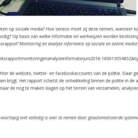
ten op sociale media? Hoe serieus moet zij deze nemen, wanneer kan
nodig? Op basis van welke informatie en werkwijzen worden besliss
ksrapport
“Monitoring en analyse informatie op sociale en online media
eksrapportmonitoringenanalyseinformatiejuni2016-160613054852&t
?chter de website, twitter- en facebookaccounts van de politie. Daar 
n krijgt. Het rapport schetst de ontwikkeling binnen de politie in de 
 naar de nog te maken slagen op het terrein van verzamelen, analyser
t voorlopig niet volledig is over te nemen door geautomatiseerde system