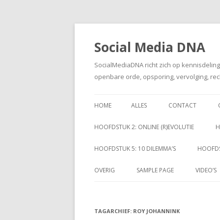
Social Media DNA
SocialMediaDNA richt zich op kennisdelin
openbare orde, opsporing, vervolging, rec
HOME
ALLES
CONTACT
HOOFDSTUK 2: ONLINE (R)EVOLUTIE
H
HOOFDSTUK 5: 10 DILEMMA’S
HOOFDS
OVERIG
SAMPLE PAGE
VIDEO’S
TAGARCHIEF:
ROY JOHANNINK