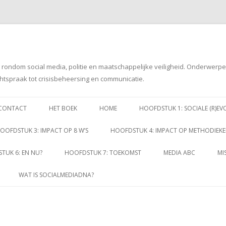
g rondom social media, politie en maatschappelijke veiligheid. Onderwerp
htspraak tot crisisbeheersing en communicatie.
Spring
naar
CONTACT
HET BOEK
HOME
HOOFDSTUK 1: SOCIALE (R)EV
inhoud
OOFDSTUK 3: IMPACT OP 8 W’S
HOOFDSTUK 4: IMPACT OP METHODIEK
TUK 6: EN NU?
HOOFDSTUK 7: TOEKOMST
MEDIA ABC
MI
WAT IS SOCIALMEDIADNA?