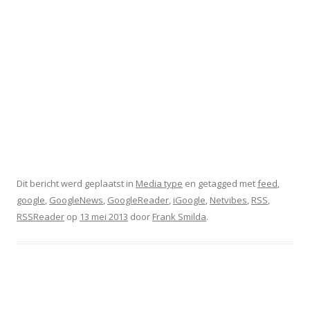
Dit bericht werd geplaatst in
Media type
en getagged met
feed
,
google
,
GoogleNews
,
GoogleReader
,
iGoogle
,
Netvibes
,
RSS
,
RSSReader
op
13 mei 2013
door
Frank Smilda
.