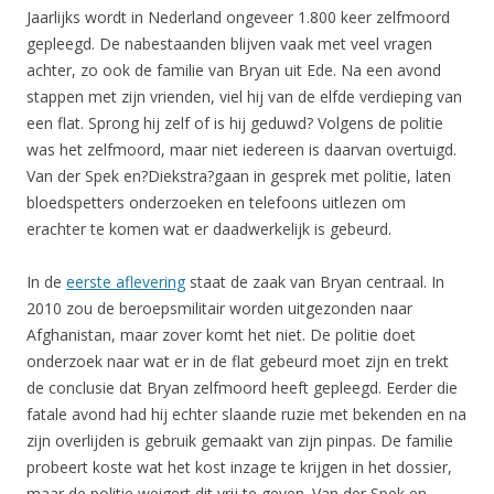
Jaarlijks wordt in Nederland ongeveer 1.800 keer zelfmoord
gepleegd. De nabestaanden blijven vaak met veel vragen
achter, zo ook de familie van Bryan uit Ede. Na een avond
stappen met zijn vrienden, viel hij van de elfde verdieping van
een flat. Sprong hij zelf of is hij geduwd? Volgens de politie
was het zelfmoord, maar niet iedereen is daarvan overtuigd.
Van der Spek en?Diekstra?gaan in gesprek met politie, laten
bloedspetters onderzoeken en telefoons uitlezen om
erachter te komen wat er daadwerkelijk is gebeurd.
In de
eerste aflevering
staat de zaak van Bryan centraal. In
2010 zou de beroepsmilitair worden uitgezonden naar
Afghanistan, maar zover komt het niet. De politie doet
onderzoek naar wat er in de flat gebeurd moet zijn en trekt
de conclusie dat Bryan zelfmoord heeft gepleegd. Eerder die
fatale avond had hij echter slaande ruzie met bekenden en na
zijn overlijden is gebruik gemaakt van zijn pinpas. De familie
probeert koste wat het kost inzage te krijgen in het dossier,
maar de politie weigert dit vrij te geven. Van der Spek en