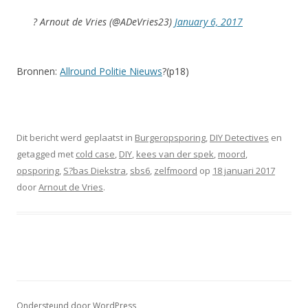
? Arnout de Vries (@ADeVries23)
January 6, 2017
Bronnen:
Allround Politie Nieuws
?(p18)
Dit bericht werd geplaatst in
Burgeropsporing
,
DIY Detectives
en
getagged met
cold case
,
DIY
,
kees van der spek
,
moord
,
opsporing
,
S?bas Diekstra
,
sbs6
,
zelfmoord
op
18 januari 2017
door
Arnout de Vries
.
Ondersteund door WordPress