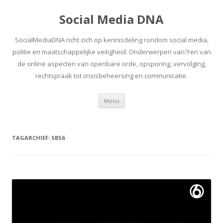
Social Media DNA
SocialMediaDNA richt zich op kennisdeling rondom social media,
politie en maatschappelijke veiligheid. Onderwerpen vari?ren van
de online aspecten van openbare orde, opsporing, vervolging,
rechtspraak tot crisisbeheersing en communicatie.
Spring
Menu
naar
inhoud
TAGARCHIEF:
SBS6