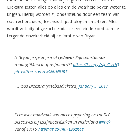
Diekstra zetten alles op alles om de waarheid boven water te
krijgen. Hierbij worden zij ondersteund door een team van
oud-rechercheurs, forensisch pathologen en artsen. Alles
wordt volledig uitgezocht zodat er een einde komt aan de
tergende onzekerheid bij de familie van Bryan.
Is Bryan gesprongen of geduwd? Kijk aanstaande
zondag ?Moord of zelfmoord??
https://t.co/jgWXpZCxUQ
pic.twitter.com/rwXNzJGURS
? S?bas Diekstra (@sebasdiekstra)
January 5, 2017
Item over noodzaak van meer opsporing en rol DIY
Detectives bij (zelf)moordzaken in Nederland
#Jinek
Vanaf 17:15
https://t.co/mu7Lvozn4Y