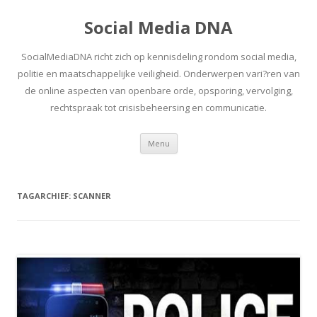
Social Media DNA
SocialMediaDNA richt zich op kennisdeling rondom social media,
politie en maatschappelijke veiligheid. Onderwerpen vari?ren van
de online aspecten van openbare orde, opsporing, vervolging,
rechtspraak tot crisisbeheersing en communicatie.
Spring
Menu
naar
inhoud
TAGARCHIEF:
SCANNER