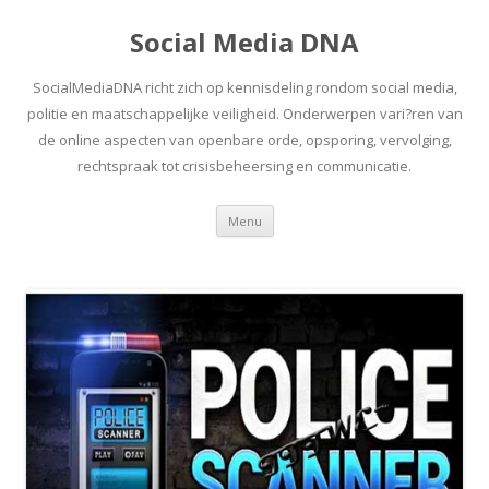
Social Media DNA
SocialMediaDNA richt zich op kennisdeling rondom social media,
politie en maatschappelijke veiligheid. Onderwerpen vari?ren van
de online aspecten van openbare orde, opsporing, vervolging,
rechtspraak tot crisisbeheersing en communicatie.
Spring
Menu
naar
inhoud