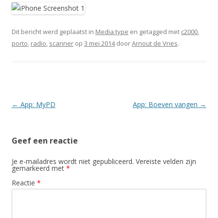
Dit bericht werd geplaatst in
Media type
en getagged met
c2000
,
porto
,
radio
,
scanner
op
3 mei 2014
door
Arnout de Vries
.
Berichtnavigatie
←
App: MyPD
App: Boeven vangen
→
Geef een reactie
Je e-mailadres wordt niet gepubliceerd.
Vereiste velden zijn
gemarkeerd met
*
Reactie
*