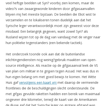
veel heftige beelden uit Syri? voorbij zien komen, maar de
video?s van zwaargewonde kinderen door gifgasaanvallen
blijven mij het meeste bijstaan. De beelden die Eliot wist te
verzamelen en te lokaliseren tonen duidelijk aan dat het
Syrische leger verantwoordelijk moet zijn geweest voor deze
misdaad. Een belangrijk gegeven, want zowel Syri? als
Rusland wijzen tot op de dag van vandaag met de vinger naar
hun politieke tegenstanders (een bekende tactiek).
Het onderzoek toonde ook aan dat de buitenlandse
inlichtingendiensten nog weinig?gebruik maakten van open-
source intelligence. Als reactie op de gifgasaanval leek de VS
van plan om militair in te grijpen tegen Assad. Het was dus in
hun eigen belang om met goed bewijs te komen. Het Witte
Huis gaf
vervolgens een kaart vrij
met daarop de vermeende
frontlinies die de beschuldigingen slecht ondersteunde. De
met gifgas gevulde raketten hadden een bereik van maximaal
ongeveer drie kilometer, terwijl de kaart van de Amerikanen
de illusie gaf dat het Syrische leger op grotere afstand was