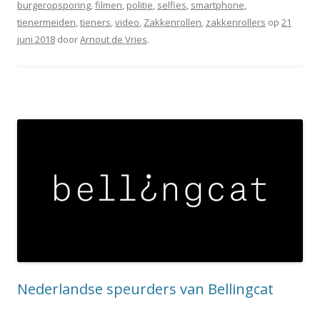
burgeropsporing
,
filmen
,
politie
,
selfies
,
smartphone
,
tienermeiden
,
tieners
,
video
,
Zakkenrollen
,
zakkenrollers
op
21
juni 2018
door
Arnout de Vries
.
Nederlandse speurders van Bellingcat