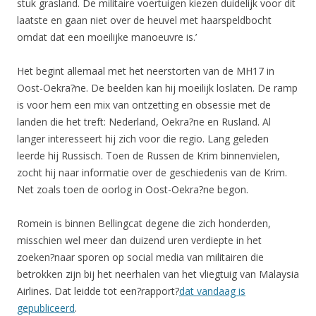
stuk grasland. De militaire voertuigen kiezen duidelijk voor dit
laatste en gaan niet over de heuvel met haarspeldbocht
omdat dat een moeilijke manoeuvre is.’
Het begint allemaal met het neerstorten van de MH17 in
Oost-Oekra?ne. De beelden kan hij moeilijk loslaten. De ramp
is voor hem een mix van ontzetting en obsessie met de
landen die het treft: Nederland, Oekra?ne en Rusland. Al
langer interesseert hij zich voor die regio. Lang geleden
leerde hij Russisch. Toen de Russen de Krim binnenvielen,
zocht hij naar informatie over de geschiedenis van de Krim.
Net zoals toen de oorlog in Oost-Oekra?ne begon.
Romein is binnen Bellingcat degene die zich honderden,
misschien wel meer dan duizend uren verdiepte in het
zoeken?naar sporen op social media van militairen die
betrokken zijn bij het neerhalen van het vliegtuig van Malaysia
Airlines. Dat leidde tot een?rapport?
dat vandaag is
gepubliceerd
.