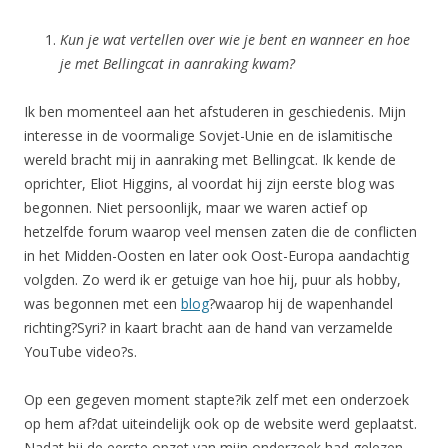
Kun je wat vertellen over wie je bent en wanneer en hoe
je met Bellingcat in aanraking kwam?
Ik ben momenteel aan het afstuderen in geschiedenis. Mijn
interesse in de voormalige Sovjet-Unie en de islamitische
wereld bracht mij in aanraking met Bellingcat. Ik kende de
oprichter, Eliot Higgins, al voordat hij zijn eerste blog was
begonnen. Niet persoonlijk, maar we waren actief op
hetzelfde forum waarop veel mensen zaten die de conflicten
in het Midden-Oosten en later ook Oost-Europa aandachtig
volgden. Zo werd ik er getuige van hoe hij, puur als hobby,
was begonnen met een
blog
?waarop hij de wapenhandel
richting?Syri? in kaart bracht aan de hand van verzamelde
YouTube video?s.
Op een gegeven moment stapte?ik zelf met een onderzoek
op hem af?dat uiteindelijk ook op de website werd geplaatst.
Nadat hij de eerste opzet van mijn onderzoek had gelezen