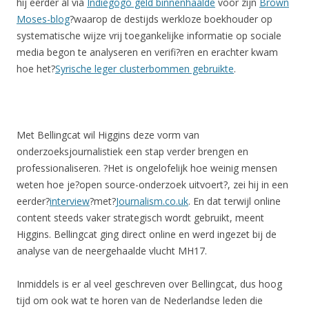
hij eerder al via
Indiegogo geld binnenhaalde
voor zijn
Brown
Moses-blog
?waarop de destijds werkloze boekhouder op
systematische wijze vrij toegankelijke informatie op sociale
media begon te analyseren en verifi?ren en erachter kwam
hoe het?
Syrische leger clusterbommen gebruikte
.
Met Bellingcat wil Higgins deze vorm van
onderzoeksjournalistiek een stap verder brengen en
professionaliseren. ?Het is ongelofelijk hoe weinig mensen
weten hoe je?open source-onderzoek uitvoert?, zei hij in een
eerder?
interview
?met?
Journalism.co.uk
. En dat terwijl online
content steeds vaker strategisch wordt gebruikt, meent
Higgins. Bellingcat ging direct online en werd ingezet bij de
analyse van de neergehaalde vlucht MH17.
Inmiddels is er al veel geschreven over Bellingcat, dus hoog
tijd om ook wat te horen van de Nederlandse leden die