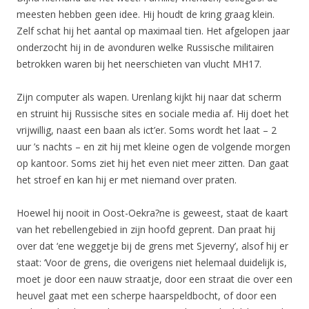
meesten hebben geen idee. Hij houdt de kring graag klein.
Zelf schat hij het aantal op maximaal tien. Het afgelopen jaar
onderzocht hij in de avonduren welke Russische militairen
betrokken waren bij het neerschieten van vlucht MH17.
Zijn computer als wapen. Urenlang kijkt hij naar dat scherm
en struint hij Russische sites en sociale media af. Hij doet het
vrijwillig, naast een baan als ict’er. Soms wordt het laat – 2
uur ’s nachts – en zit hij met kleine ogen de volgende morgen
op kantoor. Soms ziet hij het even niet meer zitten. Dan gaat
het stroef en kan hij er met niemand over praten.
Hoewel hij nooit in Oost-Oekra?ne is geweest, staat de kaart
van het rebellengebied in zijn hoofd geprent. Dan praat hij
over dat ‘ene weggetje bij de grens met Sjeverny’, alsof hij er
staat: ‘Voor de grens, die overigens niet helemaal duidelijk is,
moet je door een nauw straatje, door een straat die over een
heuvel gaat met een scherpe haarspeldbocht, of door een