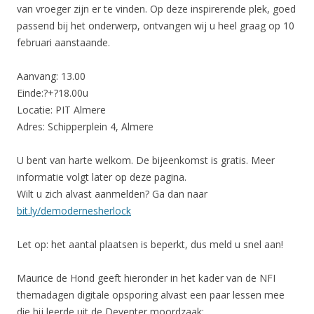
van vroeger zijn er te vinden. Op deze inspirerende plek, goed
passend bij het onderwerp, ontvangen wij u heel graag op 10
februari aanstaande.
Aanvang: 13.00
Einde:?+?18.00u
Locatie: PIT Almere
Adres: Schipperplein 4, Almere
U bent van harte welkom. De bijeenkomst is gratis. Meer
informatie volgt later op deze pagina.
Wilt u zich alvast aanmelden? Ga dan naar
bit.ly/demodernesherlock
Let op: het aantal plaatsen is beperkt, dus meld u snel aan!
Maurice de Hond geeft hieronder in het kader van de NFI
themadagen digitale opsporing alvast een paar lessen mee
die hij leerde uit de Deventer moordzaak: