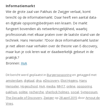
Informatiemarkt
Wie de grote zaal van Pakhuis de Zwijger verlaat, komt
terecht op de informatiemarkt. Daar heeft een aantal data-
en digitale opsporingsbedrijven een kraam. De markt
fungeert bovendien als netwerkmogelijkheid, waarbij
professionals met elkaar praten over de laatste stand van de
techniek. Hans Henseler: ?Door deze informatiemarkt luister
je niet alleen naar verhalen over de theorie van E-discovery,
maar kun je ook leren wat er daadwerkelijk gebeurt in de
praktijk.?
Bronnen:
HvA
Dit bericht werd geplaatst in
Burgeropsporing
en getagged met
amsterdam
,
digitaal
,
dna
,
eDiscovery
,
Eliot Higgins
,
Hans
Henseler
,
Hogeschool
,
HvA
,
media
,
MH17
,
online
,
opsporing
,
pakhuis
,
politie
,
recherche
,
sherlock holmes
,
social
,
Symposium
,
The Decade of Discovery
,
Zwijger
op
28 april 2015
door
Arnout de
Vries
.