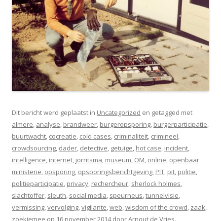
Dit bericht werd geplaatst in
Uncategorized
en getagged met
almere
,
analyse
,
brandweer
,
burgeropsporing
,
burgerparticipatie
,
buurtwacht
,
cocreatie
,
cold cases
,
criminaliteit
,
crimineel
,
crowdsourcing
,
dader
,
detective
,
getuige
,
hot case
,
incident
,
intelligence
,
internet
,
jorritsma
,
museum
,
OM
,
online
,
openbaar
ministerie
,
opsporing
,
opsporingsberichtgeving
,
P!T
,
pit
,
politie
,
politieparticipatie
,
privacy
,
rechercheur
,
sherlock holmes
,
slachtoffer
,
sleuth
,
social media
,
speurneus
,
tunnelvisie
,
vermissing
,
vervolging
,
vigilante
,
web
,
wisdom of the crowd
,
zaak
,
zoekjemee
op
16 november 2014
door
Arnout de Vries
.