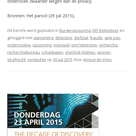
onderzoek zwaarder wegen dan de privacy.
Bronnen: Het parool (29 juli 2015),
Dit bericht werd geplaatst in
Burgeropsporing
,
DIY Detectives
en
getagged met
aarneming
,
detective
,
diefstal
,
fraude
,
gele pas
,
onderzoekw
,
opsporing
,
overspel
,
priv?detective
,
recherche
,
recherchebureau
,
schaduwen
,
sherlock holmes
,
sporen
,
strafrecht
,
verdachte
op
30 juli 2015
door
Arnout de Vries
.