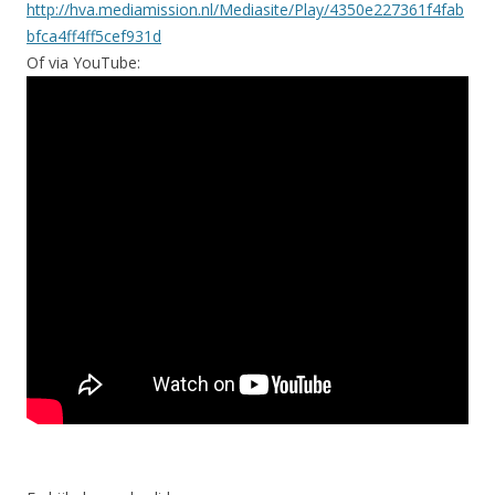
http://hva.mediamission.nl/Mediasite/Play/4350e227361f4fab
bfca4ff4ff5cef931d
Of via YouTube: