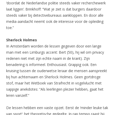
‘doordat de Nederlandse politie steeds vaker recherchewerk
laat liggen’. Brinkhoff: “Wat je ziet is dat burgers daardoor
steeds vaker bij detectivebureaus aankloppen. En door alle
media-aandacht neemt ook de interesse voor de opleiding
toe.”
Sherlock Holmes
In Amsterdam worden de lessen gegeven door een lange
man met een Limburgs accent: Bert (50), hij wil om privacy
redenen niet met zijn echte naam in de krant). Zijn
benadering is informeel. Enthousiast. Grappig ook. Een
kruising tussen de ouderwetse leraar die mensen aanspreekt
bij hun achternaam en Sherlock Holmes. Geen gortdroge
stof, maar het Wetboek van Strafrecht in vogelvlucht met
sappige anekdotes: “Als leerlingen plezier hebben, gaat het
leren vanzelf.”
De lessen hebben een vaste opzet. Eerst de ‘minder leuke tak
van sport’: het theoretische gedeelte. In rap tempo raast hij