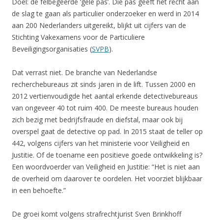
Doel: de felbegeerde ‘gele pas’. Die pas geeft het recht aan
de slag te gaan als particulier onderzoeker en werd in 2014
aan 200 Nederlanders uitgereikt, blijkt uit cijfers van de
Stichting Vakexamens voor de Particuliere
Beveiligingsorganisaties (
SVPB
).
Dat verrast niet. De branche van Nederlandse
recherchebureaus zit sinds jaren in de lift. Tussen 2000 en
2012 vertienvoudigde het aantal erkende detectivebureaus
van ongeveer 40 tot ruim 400. De meeste bureaus houden
zich bezig met bedrijfsfraude en diefstal, maar ook bij
overspel gaat de detective op pad. In 2015 staat de teller op
442, volgens cijfers van het ministerie voor Veiligheid en
Justitie. Of de toename een positieve goede ontwikkeling is?
Een woordvoerder van Veiligheid en Justitie: “Het is niet aan
de overheid om daarover te oordelen. Het voorziet blijkbaar
in een behoefte.”
De groei komt volgens strafrechtjurist Sven Brinkhoff