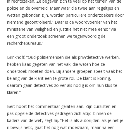
in rechtszaken. Ze begeven zich te veel op het terrein van de
politie en de overheid. Maar waar die twee aan regeltjes en
wetten gebonden zijn, worden particuliere onderzoekers door
niemand gecontroleerd.” Daar is de woordvoerder van het
ministerie van Veiligheid en Justitie het niet mee eens: “Via
een groot onderzoek screenen we tegenwoordig de
recherchebureaus.”
Brinkhoff: “Oud-politiemensen die als priv?detective werken,
hebben kaas gegeten van het vak; die weten hoe ze
onderzoek moeten doen. Bij andere groepen speelt vaak het
belang van de klant een te grote rol. De klant is koning,
daarom gaan detectives zo ver als nodig is om hun klus te
klaren.”
Bert hoort het commentaar gelaten aan. Zijn cursisten en
pas opgeleide detectives gedragen zich altijd ‘binnen de
kaders van de wet’, zegt hij. “Het is als autorijden: als je net je
rijbewijs hebt, gaat het nog wat moeizaam, maar na een