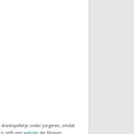
 drankspelletje onder jongeren, omdat
 is zelfs een
website
die filmpjes