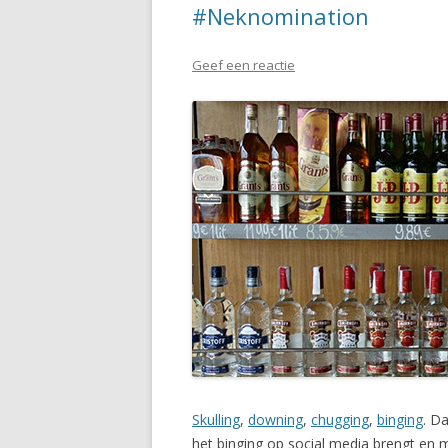
#Neknomination
Geef een reactie
Skulling
,
downing
,
chugging
,
binging
. D
het binging op social media brengt en 