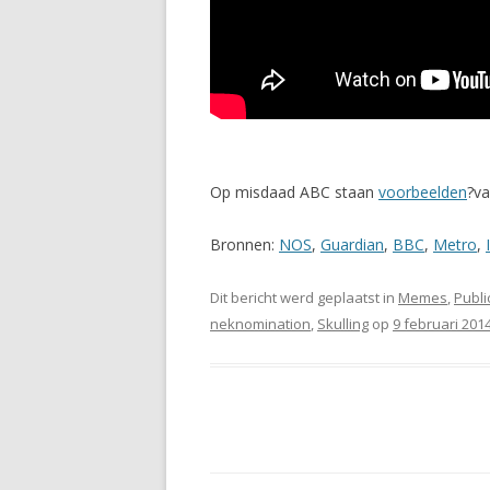
Op misdaad ABC staan
voorbeelden
?va
Bronnen:
NOS
,
Guardian
,
BBC
,
Metro
,
Dit bericht werd geplaatst in
Memes
,
Publi
neknomination
,
Skulling
op
9 februari 201