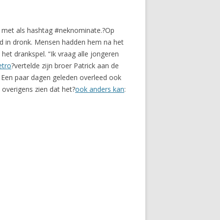
er met als hashtag #neknominate.?Op
od in dronk. Mensen hadden hem na het
het drankspel. “Ik vraag alle jongeren
etro
?vertelde zijn broer Patrick aan de
t. Een paar dagen geleden overleed ook
 overigens zien dat het?
ook anders kan
: