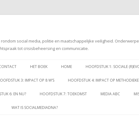
g rondom social media, politie en maatschappelijke veiligheid. Onderwerp
htspraak tot crisisbeheersing en communicatie.
Spring
naar
CONTACT
HET BOEK
HOME
HOOFDSTUK 1: SOCIALE (R)EV
inhoud
OOFDSTUK 3: IMPACT OP 8 W’S
HOOFDSTUK 4: IMPACT OP METHODIEK
TUK 6: EN NU?
HOOFDSTUK 7: TOEKOMST
MEDIA ABC
MI
WAT IS SOCIALMEDIADNA?