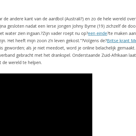
de andere kant van de aardbol (Australi?) en zo de hele wereld ov
a gesloten nadat een Ierse jongen Johny Byrne (19) zichzelf de do
et water zien ingaan.?Zijn vader roept nu op?
een einde
?te maken aan 
jn. Het heeft mijn zoon z’n leven gekost.”?Volgens de?
Britse krant M
 is geworden; als je niet meedoet, word je online belachelijk gemaak
 verband gebracht met het drankspel. Onderstaande Zuid-Afrikaan laat
 de wereld te helpen.