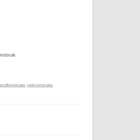
isbruik.
andNominate
,
neknominate
,