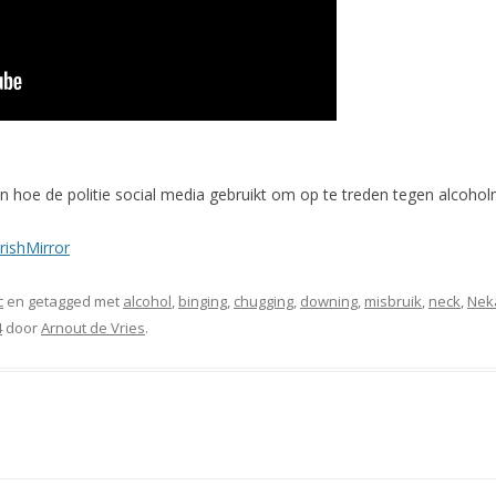
n hoe de politie social media gebruikt om op te treden tegen alcoholm
IrishMirror
c
en getagged met
alcohol
,
binging
,
chugging
,
downing
,
misbruik
,
neck
,
Nek
4
door
Arnout de Vries
.