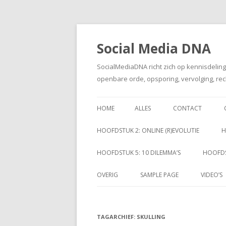
Social Media DNA
SocialMediaDNA richt zich op kennisdelin
openbare orde, opsporing, vervolging, rec
HOME
ALLES
CONTACT
HOOFDSTUK 2: ONLINE (R)EVOLUTIE
H
HOOFDSTUK 5: 10 DILEMMA’S
HOOFDS
OVERIG
SAMPLE PAGE
VIDEO’S
TAGARCHIEF:
SKULLING