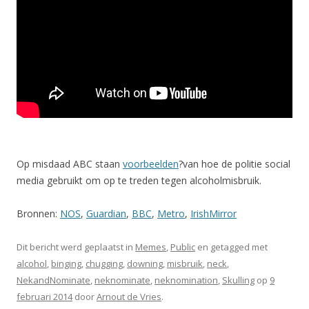
Op misdaad ABC staan
voorbeelden
?van hoe de politie social
media gebruikt om op te treden tegen alcoholmisbruik.
Bronnen:
NOS
,
Guardian
,
BBC
,
Metro
,
IrishMirror
Dit bericht werd geplaatst in
Memes
,
Public
en getagged met
alcohol
,
binging
,
chugging
,
downing
,
misbruik
,
neck
,
NekandNominate
,
neknominate
,
neknomination
,
Skulling
op
9
februari 2014
door
Arnout de Vries
.