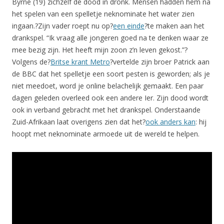
Byrne (19) zichzelf de dood in dronk. Mensen hadden hem na
het spelen van een spelletje neknominate het water zien
ingaan.?Zijn vader roept nu op?
een einde
?te maken aan het
drankspel. “Ik vraag alle jongeren goed na te denken waar ze
mee bezig zijn. Het heeft mijn zoon z’n leven gekost.”?
Volgens de?
Britse krant Metro
?vertelde zijn broer Patrick aan
de BBC dat het spelletje een soort pesten is geworden; als je
niet meedoet, word je online belachelijk gemaakt. Een paar
dagen geleden overleed ook een andere Ier. Zijn dood wordt
ook in verband gebracht met het drankspel. Onderstaande
Zuid-Afrikaan laat overigens zien dat het?
ook anders kan
: hij
hoopt met neknominate armoede uit de wereld te helpen.