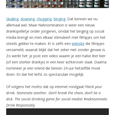
Skulling
,
downing
,
chugging
,
binging
. Dat kennen we nu
allemaal wel. Maar Neknomination is weer een nieuw
drankspelletje onder jongeren, omdat het binging op social
media brengt en men elkaar stimuleert met filmpjes om het
steeds gekker te maken. Er is zelfs een
website
die filmpjes
verzameld, waaruit blijkt dat het zeker niet zonder gevaar is.
Zo werkt het: je post een video waarin je een halve liter bier
(of een sterker drankje) in een keer achterover slaat. Daarna
nomineer je een vriend die binnen 24 uur hetzelfde moet
doen. En dat het liefst zo spectaculair mogelijk.
Of volgens het motto dat op internet rondgaat:?
Neck your
drink. Nominate another. Don’t break the chain, don’t be a
dick. The social drinking game for social media! #neknominate.
Drink Responsibly.