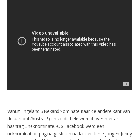
Vanuit Engeland #NekandNominate naar de andere kant van
de aardbol (Australi?) en zo de hele wereld over met als
hashtag #neknominate.?Op Facebook werd een
neknomination pagina gesloten nadat een Ierse jongen Johny