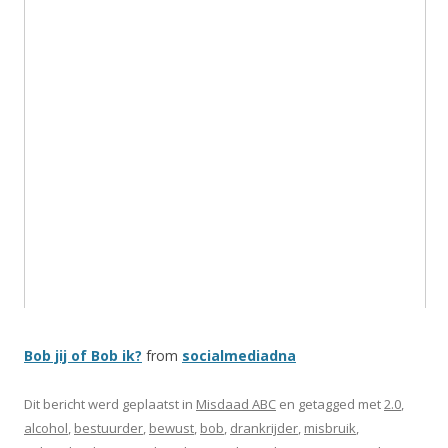
Bob jij of Bob ik?
from
socialmediadna
Dit bericht werd geplaatst in
Misdaad ABC
en getagged met
2.0
,
alcohol
,
bestuurder
,
bewust
,
bob
,
drankrijder
,
misbruik
,