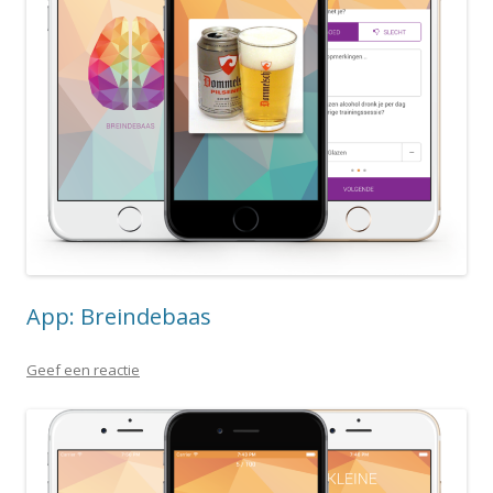
App: Breindebaas
Geef een reactie