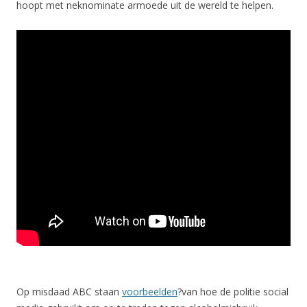
hoopt met neknominate armoede uit de wereld te helpen.
Op misdaad ABC staan
voorbeelden
?van hoe de politie social