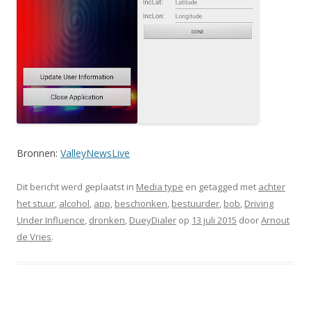
Bronnen:
ValleyNewsLive
Dit bericht werd geplaatst in
Media type
en getagged met
achter
het stuur
,
alcohol
,
app
,
beschonken
,
bestuurder
,
bob
,
Driving
Under Influence
,
dronken
,
DueyDialer
op
13 juli 2015
door
Arnout
de Vries
.