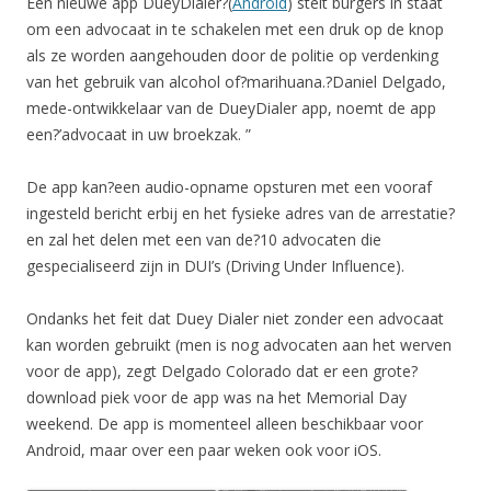
Een nieuwe app DueyDialer?(
Android
) stelt burgers in staat
om een advocaat in te schakelen met een druk op de knop
als ze worden aangehouden door de politie op verdenking
van het gebruik van alcohol of?marihuana.?Daniel Delgado,
mede-ontwikkelaar van de DueyDialer app, noemt de app
een?’advocaat in uw broekzak. ”
De app kan?een audio-opname opsturen met een vooraf
ingesteld bericht erbij en het fysieke adres van de arrestatie?
en zal het delen met een van de?10 advocaten die
gespecialiseerd zijn in DUI’s (Driving Under Influence).
Ondanks het feit dat Duey Dialer niet zonder een advocaat
kan worden gebruikt (men is nog advocaten aan het werven
voor de app), zegt Delgado Colorado dat er een grote?
download piek voor de app was na het Memorial Day
weekend. De app is momenteel alleen beschikbaar voor
Android, maar over een paar weken ook voor iOS.