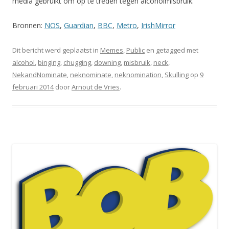
media gebruikt om op te treden tegen alcoholmisbruik.
Bronnen:
NOS
,
Guardian
,
BBC
,
Metro
,
IrishMirror
Dit bericht werd geplaatst in
Memes
,
Public
en getagged met
alcohol
,
binging
,
chugging
,
downing
,
misbruik
,
neck
,
NekandNominate
,
neknominate
,
neknomination
,
Skulling
op
9
februari 2014
door
Arnout de Vries
.