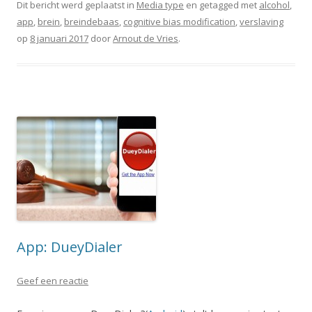
Dit bericht werd geplaatst in
Media type
en getagged met
alcohol
,
app
,
brein
,
breindebaas
,
cognitive bias modification
,
verslaving
op
8 januari 2017
door
Arnout de Vries
.
App: DueyDialer
Geef een reactie