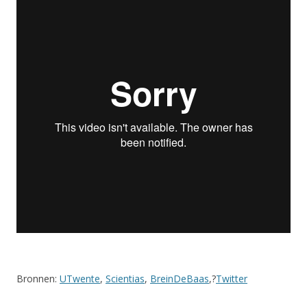
Bronnen:
UTwente
,
Scientias
,
BreinDeBaas
,?
Twitter