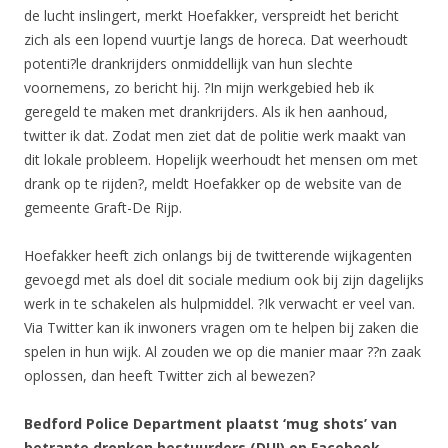
de lucht inslingert, merkt Hoefakker, verspreidt het bericht
zich als een lopend vuurtje langs de horeca. Dat weerhoudt
potenti?le drankrijders onmiddellijk van hun slechte
voornemens, zo bericht hij. ?In mijn werkgebied heb ik
geregeld te maken met drankrijders. Als ik hen aanhoud,
twitter ik dat. Zodat men ziet dat de politie werk maakt van
dit lokale probleem. Hopelijk weerhoudt het mensen om met
drank op te rijden?, meldt Hoefakker op de website van de
gemeente Graft-De Rijp.
Hoefakker heeft zich onlangs bij de twitterende wijkagenten
gevoegd met als doel dit sociale medium ook bij zijn dagelijks
werk in te schakelen als hulpmiddel. ?Ik verwacht er veel van.
Via Twitter kan ik inwoners vragen om te helpen bij zaken die
spelen in hun wijk. Al zouden we op die manier maar ??n zaak
oplossen, dan heeft Twitter zich al bewezen?
Bedford Police Department plaatst ‘mug shots’ van
betrapte dronken bestuurders (DUI) op Facebook