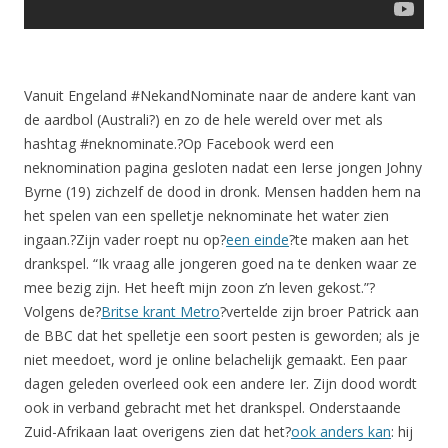
Vanuit Engeland #NekandNominate naar de andere kant van
de aardbol (Australi?) en zo de hele wereld over met als
hashtag #neknominate.?Op Facebook werd een
neknomination pagina gesloten nadat een Ierse jongen Johny
Byrne (19) zichzelf de dood in dronk. Mensen hadden hem na
het spelen van een spelletje neknominate het water zien
ingaan.?Zijn vader roept nu op?
een einde
?te maken aan het
drankspel. “Ik vraag alle jongeren goed na te denken waar ze
mee bezig zijn. Het heeft mijn zoon z’n leven gekost.”?
Volgens de?
Britse krant Metro
?vertelde zijn broer Patrick aan
de BBC dat het spelletje een soort pesten is geworden; als je
niet meedoet, word je online belachelijk gemaakt. Een paar
dagen geleden overleed ook een andere Ier. Zijn dood wordt
ook in verband gebracht met het drankspel. Onderstaande
Zuid-Afrikaan laat overigens zien dat het?
ook anders kan
: hij