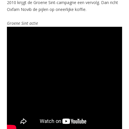
2010 krijgt de Groene Sint-campagne een vervolg. Dan richt
Oxfam Novib de pijlen op oneerlijke koffie.
Groene Sint actie