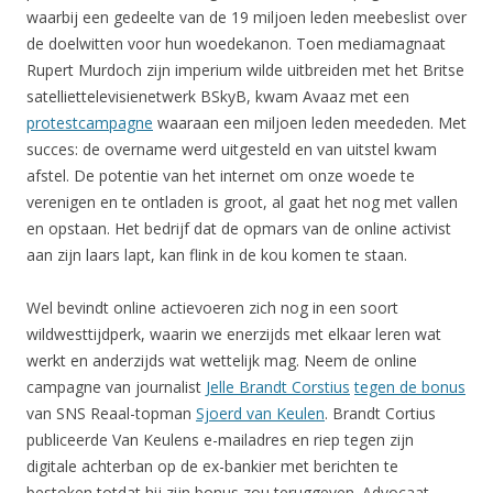
waarbij een gedeelte van de 19 miljoen leden meebeslist over
de doelwitten voor hun woedekanon. Toen mediamagnaat
Rupert Murdoch zijn imperium wilde uitbreiden met het Britse
satelliettelevisienetwerk BSkyB, kwam Avaaz met een
protestcampagne
waaraan een miljoen leden meededen. Met
succes: de overname werd uitgesteld en van uitstel kwam
afstel. De potentie van het internet om onze woede te
verenigen en te ontladen is groot, al gaat het nog met vallen
en opstaan. Het bedrijf dat de opmars van de online activist
aan zijn laars lapt, kan flink in de kou komen te staan.
Wel bevindt online actievoeren zich nog in een soort
wildwesttijdperk, waarin we enerzijds met elkaar leren wat
werkt en anderzijds wat wettelijk mag. Neem de online
campagne van journalist
Jelle Brandt Corstius
tegen de bonus
van SNS Reaal-topman
Sjoerd van Keulen
. Brandt Cortius
publiceerde Van Keulens e-mailadres en riep tegen zijn
digitale achterban op de ex-bankier met berichten te
bestoken totdat hij zijn bonus zou teruggeven. Advocaat