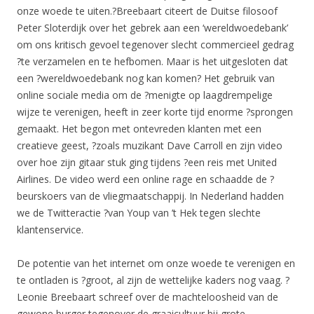
onze woede te uiten.?Breebaart citeert de Duitse filosoof
Peter Sloterdijk over het gebrek aan een ‘wereldwoedebank’
om ons kritisch gevoel tegenover slecht commercieel gedrag
?te verzamelen en te hefbomen. Maar is het uitgesloten dat
een ?wereldwoedebank nog kan komen? Het gebruik van
online sociale media om de ?menigte op laagdrempelige
wijze te verenigen, heeft in zeer korte tijd enorme ?sprongen
gemaakt. Het begon met ontevreden klanten met een
creatieve geest, ?zoals muzikant Dave Carroll en zijn video
over hoe zijn gitaar stuk ging tijdens ?een reis met United
Airlines. De video werd een online rage en schaadde de ?
beurskoers van de vliegmaatschappij. In Nederland hadden
we de Twitteractie ?van Youp van ’t Hek tegen slechte
klantenservice.
De potentie van het internet om onze woede te verenigen en
te ontladen is ?groot, al zijn de wettelijke kaders nog vaag. ?
Leonie Breebaart schreef over de machteloosheid van de
gewone burger tegenover de graaicultuur bij grote