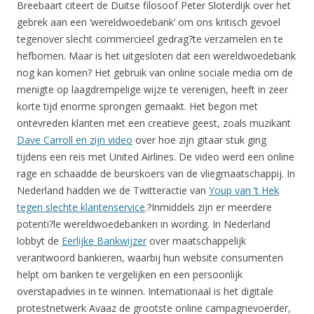
Breebaart citeert de Duitse filosoof Peter Sloterdijk over het
gebrek aan een ‘wereldwoedebank’ om ons kritisch gevoel
tegenover slecht commercieel gedrag?te verzamelen en te
hefbomen. Maar is het uitgesloten dat een wereldwoedebank
nog kan komen? Het gebruik van online sociale media om de
menigte op laagdrempelige wijze te verenigen, heeft in zeer
korte tijd enorme sprongen gemaakt. Het begon met
ontevreden klanten met een creatieve geest, zoals muzikant
Dave Carroll en zijn video
over hoe zijn gitaar stuk ging
tijdens een reis met United Airlines. De video werd een online
rage en schaadde de beurskoers van de vliegmaatschappij. In
Nederland hadden we de Twitteractie van
Youp van ’t Hek
tegen slechte klantenservice
.?Inmiddels zijn er meerdere
potenti?le wereldwoedebanken in wording. In Nederland
lobbyt de
Eerlijke Bankwijzer
over maatschappelijk
verantwoord bankieren, waarbij hun website consumenten
helpt om banken te vergelijken en een persoonlijk
overstapadvies in te winnen. Internationaal is het digitale
protestnetwerk Avaaz de grootste online campagnevoerder,