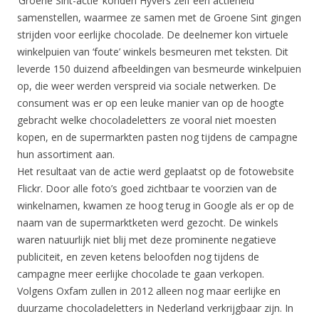
‘Groene Sint-actie’ konden Hyvers zelf een actieheld
samenstellen, waarmee ze samen met de Groene Sint gingen
strijden voor eerlijke chocolade. De deelnemer kon virtuele
winkelpuien van ‘foute’ winkels besmeuren met teksten. Dit
leverde 150 duizend afbeeldingen van besmeurde winkelpuien
op, die weer werden verspreid via sociale netwerken. De
consument was er op een leuke manier van op de hoogte
gebracht welke chocoladeletters ze vooral niet moesten
kopen, en de supermarkten pasten nog tijdens de campagne
hun assortiment aan.
Het resultaat van de actie werd geplaatst op de fotowebsite
Flickr. Door alle foto’s goed zichtbaar te voorzien van de
winkelnamen, kwamen ze hoog terug in Google als er op de
naam van de supermarktketen werd gezocht. De winkels
waren natuurlijk niet blij met deze prominente negatieve
publiciteit, en zeven ketens beloofden nog tijdens de
campagne meer eerlijke chocolade te gaan verkopen.
Volgens Oxfam zullen in 2012 alleen nog maar eerlijke en
duurzame chocoladeletters in Nederland verkrijgbaar zijn. In