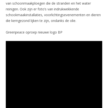
van schoonmaakploegen die de stranden en het water
reinigen. Ook zijn er foto’s van indrukwekkende
schookmaakinstallaties, voorlichtingsevenementen en dieren
die kerngezond lijken te zijn, ondanks de olie.
Greenpeace oproep nieuwe logo BP