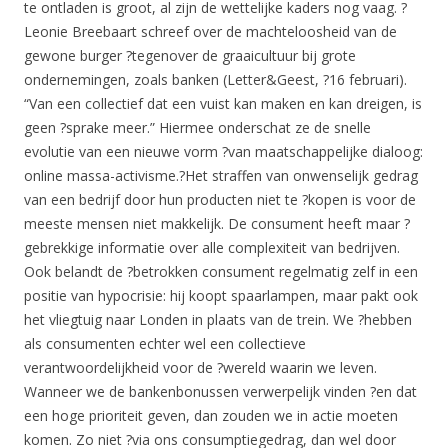
te ontladen is groot, al zijn de wettelijke kaders nog vaag. ?
Leonie Breebaart schreef over de machteloosheid van de
gewone burger ?tegenover de graaicultuur bij grote
ondernemingen, zoals banken (Letter&Geest, ?16 februari).
“Van een collectief dat een vuist kan maken en kan dreigen, is
geen ?sprake meer.” Hiermee onderschat ze de snelle
evolutie van een nieuwe vorm ?van maatschappelijke dialoog:
online massa-activisme.?Het straffen van onwenselijk gedrag
van een bedrijf door hun producten niet te ?kopen is voor de
meeste mensen niet makkelijk. De consument heeft maar ?
gebrekkige informatie over alle complexiteit van bedrijven.
Ook belandt de ?betrokken consument regelmatig zelf in een
positie van hypocrisie: hij koopt spaarlampen, maar pakt ook
het vliegtuig naar Londen in plaats van de trein. We ?hebben
als consumenten echter wel een collectieve
verantwoordelijkheid voor de ?wereld waarin we leven.
Wanneer we de bankenbonussen verwerpelijk vinden ?en dat
een hoge prioriteit geven, dan zouden we in actie moeten
komen. Zo niet ?via ons consumptiegedrag, dan wel door