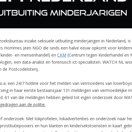
oeksbureau inzake seksuele uitbuiting minderjarigen in Nederland, is
es Hommes (een NGO die sinds een halve eeuw opkomt voor kinderr
n kinder- en mensenhandel) en
CKM
(Centrum tegen Kinderhandel en M
logen, een data-analist en forensisch ict-specialisten. WATCH NL wordt
 de Postcodeloterij.
 o.a. een 24/7 hotline voor het melden van vermoedens van loverboy
ving in haar eerste bestaansjaar 131 meldingen van vermoedelijke 
and. 61 van die meldingen hebben geleid tot eigen onderzoek door W
gedragen aan de politie.
f onderzoek. Met lokprofielen, lokadvertenties en onderzoek naar h
ostitutiepooiers en hun klanten en kindersekstoeristen in kaart gebr