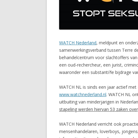
WATCH Nederland
, meldpunt en onderz
samenwerkingsverband tussen Terre d
behandelcentrum voor slachtoffers va
een oud-rechercheur, een jurist, crimino
waaronder een substanti?le bijdrage van
WATCH NL is sinds een jaar actief met
www.watchnederland.nl
. WATCH NL ont
uitbuiting van minderjarigen in Nederl
stapeling werden hiervan 53 zaken over
WATCH Nederland verricht ook proactie
mensenhandelaren, loverboys, jongenspr