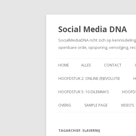
Social Media DNA
SocialMediaDNA richt zich op kennisdelin
openbare orde, opsporing, vervolging, rec
HOME
ALLES
CONTACT
HOOFDSTUK 2: ONLINE (R)EVOLUTIE
H
HOOFDSTUK 5: 10 DILEMMA’S
HOOFDS
OVERIG
SAMPLE PAGE
VIDEO’S
TAGARCHIEF:
SLAVERNIJ