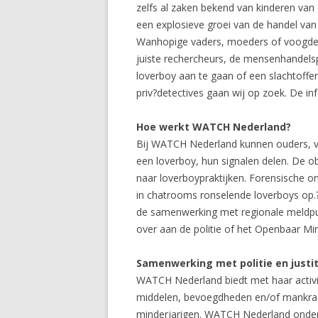
zelfs al zaken bekend van kinderen van 
een explosieve groei van de handel van 
Wanhopige vaders, moeders of voogden ku
juiste rechercheurs, de mensenhandelsp
loverboy aan te gaan of een slachtoffe
priv?detectives gaan wij op zoek. De inf
Hoe werkt WATCH Nederland?
Bij WATCH Nederland kunnen ouders, ver
een loverboy, hun signalen delen. De o
naar loverboypraktijken. Forensische 
in chatrooms ronselende loverboys op.
de samenwerking met regionale meldpun
over aan de politie of het Openbaar Mi
Samenwerking met politie en justit
WATCH Nederland biedt met haar activit
middelen, bevoegdheden en/of mankracht
minderjarigen. WATCH Nederland onderh