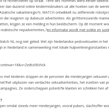
r te rechercheren op straat. Terre des Hommes werd eerder bekend met
r dan duizend online kindermisbruikers uit alle hoeken van de wer
 Aziatische vakantieregio?s. WATCH ontwikkelt nu zelflerende robotp
 die reageren op dubieuze advertenties. Als ge?nteresseerde manne
orzetten, krijgen ze een melding in hun beeldscherm. Op dit moment wo
ealistische nepadvertenties,?
en informatie wordt met politie en justi
Watch NL nog niet geleid. Wel zijn Nederlandse pedoseksuelen in het
jn in Nederland in samenwerking met lokale hulpverleningsinstanties 
_continue=18&v=Zedtz0BVVck
s met kinderen stoppen en de personen die minderjarigen seksueel 
t?het uitpluizen van verdachte seksadvertenties, het inzetten van pri
eitscampagnes. Ze onderscheppen potenti?le klanten en schrikken hen 
g?
en omdat steeds meer minderjarigen, vooral pubers, slachtoffer word