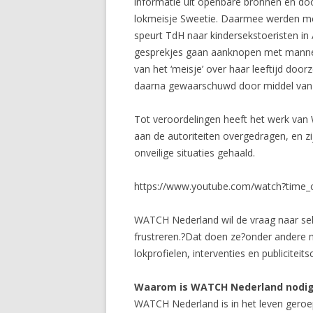
informatie uit openbare bronnen en doo
lokmeisje Sweetie. Daarmee werden mee
speurt TdH naar kindersekstoeristen in
gesprekjes gaan aanknopen met mannen
van het ‘meisje’ over haar leeftijd do
daarna gewaarschuwd door middel van r
Tot veroordelingen heeft het werk van 
aan de autoriteiten overgedragen, en zi
onveilige situaties gehaald.
https://www.youtube.com/watch?time
WATCH Nederland wil de vraag naar sek
frustreren.?Dat doen ze?onder andere me
lokprofielen, interventies en publicit
Waarom is WATCH Nederland nodi
WATCH Nederland is in het leven geroep