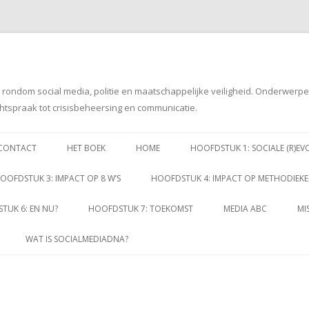
g rondom social media, politie en maatschappelijke veiligheid. Onderwerp
htspraak tot crisisbeheersing en communicatie.
Spring
naar
CONTACT
HET BOEK
HOME
HOOFDSTUK 1: SOCIALE (R)EV
inhoud
OOFDSTUK 3: IMPACT OP 8 W’S
HOOFDSTUK 4: IMPACT OP METHODIEK
TUK 6: EN NU?
HOOFDSTUK 7: TOEKOMST
MEDIA ABC
MI
WAT IS SOCIALMEDIADNA?