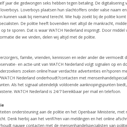
elf jaar die gedwongen seks hebben tegen betaling. De digitalisering 
loverboys. Loverboys plaatsen hun slachtoffers onder valse naam en l
nnen vaak bij niemand terecht. Wie hulp zoekt bij de politie komt som
ecialisten. De politie heeft bovendien niet altijd de mankracht, mid
r op te sporen. Dat is waar WATCH Nederland inspringt. Door middel 
ormatie die we vinden, delen wij altijd met de politie.
zorgers, familie, vrienden, kennissen en ieder ander die vermoedt da
bservatie- en actie-unit van WATCH Nederland volgt signalen op en do
onderzoekers zoeken online?naar verdachte advertenties en?sporen me
?WATCH Nederland onderhoudt?contacten met mensenhandelspecialiste
ten. Als het signaal uiteindelijk voldoende aanknopingspunten bied
nisterie. WATCH Nederland is 24/7 bereikbaar per mail en telefoon.
ie
eiten ondersteuning aan de politie en het Openbaar Ministerie, met
. Denk hierbij aan het verifi?ren van meldingen en het online afschr
oudt nauwe contacten met de mensenhandelspecialisten van politie 