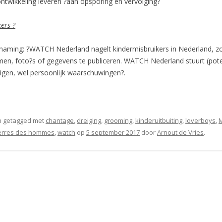
 ontwikkeling leveren ?aan opsporing en vervolging?
ers ?
ming: ?WATCH Nederland nagelt kindermisbruikers in Nederland, zoa
en, foto?s of gegevens te publiceren. WATCH Nederland stuurt (potent
igen, wel persoonlijk waarschuwingen?.
 getagged met
chantage
,
dreiging
,
grooming
,
kinderuitbuiting
,
loverboys
,
erres des hommes
,
watch
op
5 september 2017
door
Arnout de Vries
.