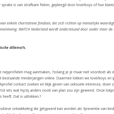
 sprake is van strafbare feiten, gepleegd door loverboys of hun klan
van enkele charitatieve fondsen, die zich richten op menselijke waardig
samenleving. WATCH Nederland wordt ondersteund door onder meer de N
sche dillema?s.
e nepprofielen mag aanmaken, ?zolang je je maar niet voordoet als 
t-bestaande minderjarigen online. Daarmee lokken we loverboys en (
profiel contact zoeken en blijk geven van seksuele interesse, doen zij
 tot iets wat hij/zij anders nooit van plan zou zijn geweest. Onze lo
s heeft. Dat is uitlokken.?
positieve ontwikkeling die getypeerd kan worden als ?preventie van ki