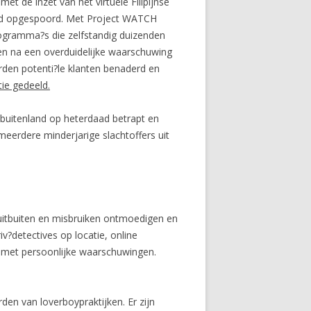
 de inzet van het virtuele Filipijnse
eld opgespoord. Met Project WATCH
rogramma?s die zelfstandig duizenden
n na een overduidelijke waarschuwing
rden potenti?le klanten benaderd en
tie gedeeld.
 buitenland op heterdaad betrapt en
meerdere minderjarige slachtoffers uit
uitbuiten en misbruiken ontmoedigen en
v?detectives op locatie, online
af met persoonlijke waarschuwingen.
en van loverboypraktijken. Er zijn