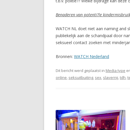
t.b.v. politie?? Welke bijdrage kan deze
Benaderen van potenti?le kindermisbruik
WATCH NL doet niet aan naming and sha
publiekelijk aan de schandpaal door nam
seksueel contact zoeken met minderjar
Bronnen:
WATCH Nederland
Dit bericht werd geplaatst in
Media type
en
online
,
seksuitbuiting
,
sex
,
slavernij
,
tdh
,
t