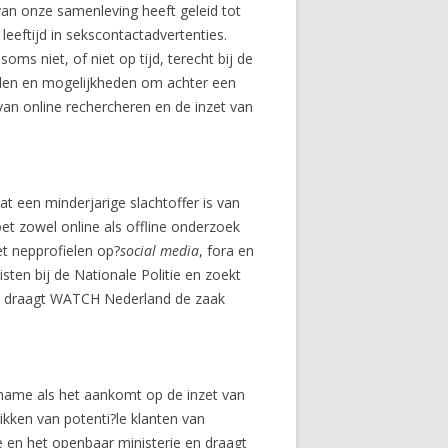
van onze samenleving heeft geleid tot
eeftijd in sekscontactadvertenties.
s niet, of niet op tijd, terecht bij de
delen en mogelijkheden om achter een
van online rechercheren en de inzet van
t een minderjarige slachtoffer is van
et zowel online als offline onderzoek
t nepprofielen op?
social media
, fora en
n bij de Nationale Politie en zoekt
t, draagt WATCH Nederland de zaak
 name als het aankomt op de inzet van
ikken van potenti?le klanten van
en het openbaar ministerie en draagt