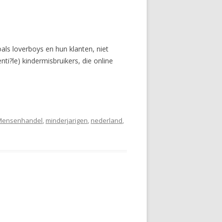
ls loverboys en hun klanten, niet
i?le) kindermisbruikers, die online
Mensenhandel
,
minderjarigen
,
nederland
,