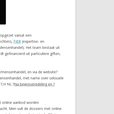
 opgezet vanuit een
echten),
FIER
(expertise- en
ensenhandel). Het team bestaat uit
 gefinancierd uit particuliere giften,
s/mensenhandel, en via de website?
mensenhandel, met name over seksuele
ATCH NL.?
Na bewijsveredeling en ?
et online aanbod worden
acht. Men vult de dossiers met online