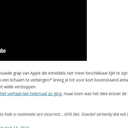
de grap van Apple die inmiddels niet meer beschikbaar lijkt te zijn in
 om een lichaam te verbergen?” kreeg je tot voor kort bovenstaand ant
ot wilde verstoppen.
t het verhaal niet helemaal zo ging
, maar toen was het idee erover de w
 to hide a roommate are incorrect… GPD Det. Goeckel certainly did not t
August 13, 2014