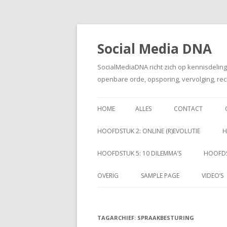
Social Media DNA
SocialMediaDNA richt zich op kennisdelin
openbare orde, opsporing, vervolging, rec
HOME
ALLES
CONTACT
HOOFDSTUK 2: ONLINE (R)EVOLUTIE
H
HOOFDSTUK 5: 10 DILEMMA’S
HOOFDS
OVERIG
SAMPLE PAGE
VIDEO’S
TAGARCHIEF:
SPRAAKBESTURING