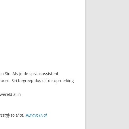
 Siri. Als je de spraakassistent
woord. Siri begreep dus uit de opmerking
ereld al in.
estify to that.
#BravoTrial