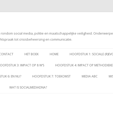
g rondom social media, politie en maatschappelijke veiligheid. Onderwerp
htspraak tot crisisbeheersing en communicatie.
Spring
naar
CONTACT
HET BOEK
HOME
HOOFDSTUK 1: SOCIALE (R)EV
inhoud
OOFDSTUK 3: IMPACT OP 8 W’S
HOOFDSTUK 4: IMPACT OP METHODIEK
TUK 6: EN NU?
HOOFDSTUK 7: TOEKOMST
MEDIA ABC
MI
WAT IS SOCIALMEDIADNA?