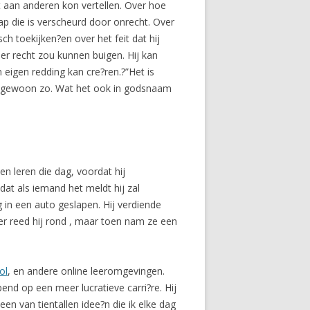
t aan anderen kon vertellen. Over hoe
p die is verscheurd door onrecht. Over
ch toekijken?en over het feit dat hij
eer recht zou kunnen buigen. Hij kan
n eigen redding kan cre?ren.?”Het is
 ben gewoon zo. Wat het ook in godsnaam
en leren die dag, voordat hij
dat als iemand het meldt hij zal
g in een auto geslapen. Hij verdiende
r reed hij rond , maar toen nam ze een
ol
, en andere online leeromgevingen.
d op een meer lucratieve carri?re. Hij
een van tientallen idee?n die ik elke dag