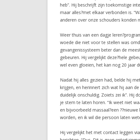
heb”. Hij beschrijft zijn toekomstige i
maar alles?met elkaar verbonden is. “W
anderen over onze schouders konden me
Weer thuis van een dagje leren?programme
woede die niet voor te stellen was omda
gevangenissysteem beter dan de meesten
gebeuren. Hij vergelijkt deze?hele gebe
wel even gloeien, het kan nog 20 jaar d
Nadat hij alles gezien had, belde hij me
krijgen, en herinnert zich wat hij aan 
duidelijk onschuldig. Zoiets zei ik”. Hi
je stem te laten horen. “Ik weet niet w
en bijvoorbeeld massaal?een ??nieuwe ho
worden, en ik wil die persoon laten wet
Hij vergelijkt het met contact leggen v
berichten. “Dus. Dit is geen entertainme