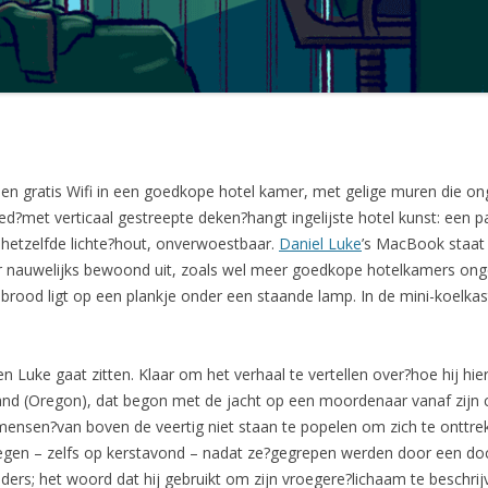
en gratis Wifi in een goedkope hotel kamer, met gelige muren die onge
met verticaal gestreepte deken?hangt ingelijste hotel kunst: een pa
is hetzelfde lichte?hout, onverwoestbaar.
Daniel Luke
’s MacBook staat
r nauwelijks bewoond uit, zoals wel meer goedkope hotelkamers ongev
rood ligt op een plankje onder een staande lamp. In de mini-koelka
n Luke gaat zitten. Klaar om het verhaal te vertellen over?hoe hij hi
land (Oregon), dat begon met de jacht op een moordenaar vanaf zijn co
 mensen?van boven de veertig niet staan te popelen om zich te onttr
egen – zelfs op kerstavond – nadat ze?gegrepen werden door een docu
ers; het woord dat hij gebruikt om zijn vroegere?lichaam te beschrijve