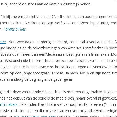
s hij schopt de stoel aan de kant en kruist zijn benen.
j. “Ik kijk helemaal niet veel naar?Netflix. Ik heb een abonnement omda
om het te kijken”. Zoekend?op zijn Netflix account werd hij ge?ntrig
en,
Forensic Files
.
erer
.
Net twee dagen eerder gelanceerd, zonder al teveel aandacht. Ma
fijne kneepjes en de tekortkomingen van Amerika’s strafrechtelijk sy
ijdsbestek van meer dan een?decennium bestrijken van filmmakers Moi
it Wisconsin die ten onrechte is veroordeeld voor seksueel misbruik i
olgens spande?hij een civiele rechtszaak aan tegen de Manitowoc Cou
moord op een jonge fotografe, Teresa Halbach. Avery en zijn neef, B
beiden vandaag de dag nog in de gevangenis.
gen die deze zaak kende?en laat kijkers met een ongemakkelijk gevoe
Sinds het debuut van de serie is de media?schijnbaar overal al gewees
filmmakers
die konden toelichten?wat ze hoopten te bereiken (“om in 
ussie te stellen en een dialoog te starten over mogelijke verbeterin
eden dit?
via Twitter met een AMA
?(Ask Me Anything). Vele opiniestuk