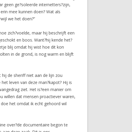
ar geen ge?soleerde internetters?zijn,
n erin mee kunnen doen? Wat als
wijl we het doen?”
hoe zich?voelde, maar hij beschrijft een
 geschokt en boos. Want?hij kende het?
e blij omdat hij wist hoe dit kon
olten in de grond, is nog warm en blijft
ij de sheriff niet aan de lijn zou
e het leven van deze man?kapot? Hij is
ij?wangedrag ziet. Het is?een manier om
zou willen dat mensen proactiever waren,
k doe het omdat ik echt gehoord wil
online over?de documentaire begon te
ns aan deze zaak. Dit is ons