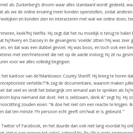
nternet als Zuckerberg’s droom waar alles standaard wordt gedeeld, wa
at als we de online ervaring meer konden openstellen, zodat andere
ekijken en konden zien en interacteren met wat we online doen, ter
ren, keek?hij Netflix. Hij zegt dat het nu moeilijk is terug te halen 
t hij?Avery en Dassey in de gevangenis ‘voelde’ zitten.?Hij was zeer
, en dat was een dubbel gevoel. Hij was boos, en toch ook een beetj
urtenis met een?meteoriet die net op de aarde insloeg; hij zit nu gesm
uren voor we alles volledig begrijpen.
t het kantoor van de?Manitowoc County Sheriff. Hij kreeg te horen dat h
de receptioniste vertelde:?”Ik zag de documentaire, waarom maken julli
j doet dat veel en vindt het belangrijk om iemand aan te spreken als h
aarom bijna niemand dat doet. Het is zeldzaam, denk ik” zegt hij. Hij 
orzitting zouden eisen. “Ik doe het niet om een reactie te krijgen. I
en dat ten minste ??n persoon echt geeft om?wat er is gebeurd. ”
ia Twitter of Facebook, en het duurde dan ook niet lang voordat hij 
nt. Het is een oproep tot actie”, schreef hij. En: “Er is niets ongewoo