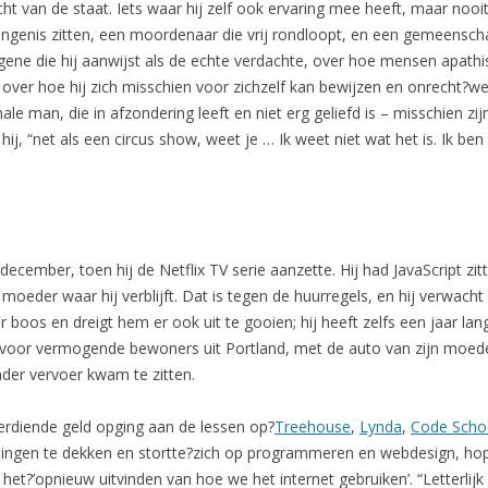
t van de staat. Iets waar hij zelf ook ervaring mee heeft, maar nooi
genis zitten, een moordenaar die vrij rondloopt, en een gemeenscha
egene die hij aanwijst als de echte verdachte, over hoe mensen apathis
fs over hoe hij zich misschien voor zichzelf kan bewijzen en onrecht?w
ale man, die in afzondering leeft en niet erg geliefd is – misschien zij
t hij, “net als een circus show, weet je … Ik weet niet wat het is. Ik
cember, toen hij de Netflix TV serie aanzette. Hij had JavaScript zitt
oeder waar hij verblijft. Dat is tegen de huurregels, en hij verwacht 
boos en dreigt hem er ook uit te gooien; hij heeft zelfs een jaar lan
oor vermogende bewoners uit Portland, met de auto van zijn moede
nder vervoer kwam te zitten.
verdiende geld opging aan de lessen op?
Treehouse
,
Lynda
,
Code Scho
ingen te dekken en stortte?zich op programmeren en webdesign, hopen
 het?’opnieuw uitvinden van hoe we het internet gebruiken’. “Letterlijk 