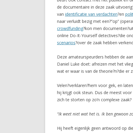
de documentaire in deze zaak uitvoeri
van
identificatie van verdachten
?en
pol
naar verluidt bezig met een?”op” (oper
crowdfunding
?kon men documenten?uit d
online Do-It-Yourself detectives?die o
scenarios
?over de zaak hebben verkend
Deze amateurspeurders hebben de aanda
Daniel Luke doet: afreizen met het vlie
wat er waar is van de theorie?n?die er
Velen?verklaren?hem voor gek, en laten 
hij krijgt ook steun. Dus de meest voor
zich te storten op zo’n complexe zaak?
“Ik weet niet wat het is. Ik ben gewoon z
Hij heeft eigenlijk geen antwoord op di