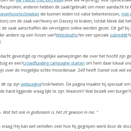
g?besproken; anderen hebben de zaak?gebruikt om meer aandacht te k
itieverhoortechnieken
die kunnen leiden tot valse bekentenissen,
met 
ation) om de zaak van?Avery en Dassey te kraken, totdat bleek dat he
e zaak aanschaffen die vervolgens online werden gezet. Dit gaf bij
nder andere op een forum van?
Websleuths
?en een speciale
subreddit
?
.
cht gevestigd op mogelijke aanwijzingen die over het hoofd zijn g
gtuig en een?
crowdfunding campagne starten
om hem daar lokaal ond
 zijn over de mogelijke echte moordenaar. Zelf heeft Daniel ook wel 
dit op zijn
webpagina
?ook?weten. De pagina maakte hij speciaal om
 de hand liggende vraag lijkt te zijn: Waarom? Wat bezielt een burger?
o. Wat het ook in godsnaam is, het zit gewoon in me. “
e vraag.?Hij kan wel vertellen over hoe hij gegrepen werd door de do