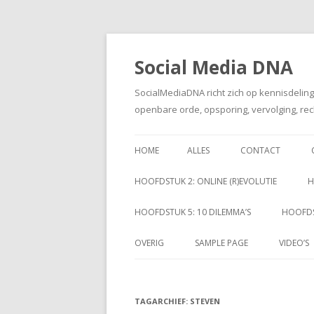
Social Media DNA
SocialMediaDNA richt zich op kennisdelin
openbare orde, opsporing, vervolging, rec
HOME
ALLES
CONTACT
HOOFDSTUK 2: ONLINE (R)EVOLUTIE
H
HOOFDSTUK 5: 10 DILEMMA’S
HOOFDS
OVERIG
SAMPLE PAGE
VIDEO’S
TAGARCHIEF:
STEVEN