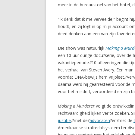
meer in de bureaustoel van het hotel, du
“Ik denk dat ik me verveelde,” begint hi
houdt, en zij logt in op mijn account 
deed denken aan een van zijn favoriet
Die show was natuurlijk
Making a Murd
een 10-uur durige docu?serie, over de 
vakantieperiode.?10 afleveringen die t
het verhaal van Steven Avery. Een man u
voordat DNA-bewijs hem vrijpleet.?Verv
daarna werd hij gearresteerd voor de 
voor het misdrijf, veroordeeld en zijn 
Making a Murderer
volgt de ontwikkelin
rechtvaardigheid lijken ver te zoeken. 
justitie
,?met de?
advocaten
?en?met de
Amerikaanse strafrechtsysteem ter disc
beurt ook contact met het publiek en d