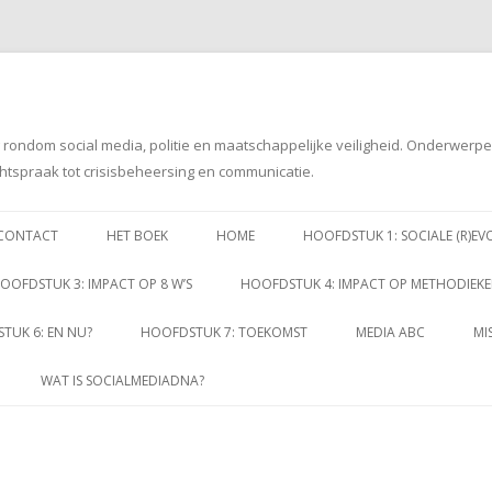
g rondom social media, politie en maatschappelijke veiligheid. Onderwerp
htspraak tot crisisbeheersing en communicatie.
Spring
naar
CONTACT
HET BOEK
HOME
HOOFDSTUK 1: SOCIALE (R)EV
inhoud
OOFDSTUK 3: IMPACT OP 8 W’S
HOOFDSTUK 4: IMPACT OP METHODIEK
TUK 6: EN NU?
HOOFDSTUK 7: TOEKOMST
MEDIA ABC
MI
WAT IS SOCIALMEDIADNA?