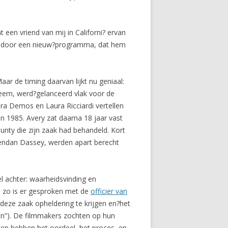
t een vriend van mij in Californi? ervan
eerd door een nieuw?programma, dat hem
ar de timing daarvan lijkt nu geniaal:
steem, werd?gelanceerd vlak voor de
ra Demos en Laura Ricciardi vertellen
n 1985. Avery zat daarna 18 jaar vast
nty die zijn zaak had behandeld. Kort
rendan Dassey, werden apart berecht
l achter: waarheidsvinding en
t, zo is er gesproken met de
officier van
deze zaak opheldering te krijgen en?het
gen”). De filmmakers zochten op hun
ken hebben het oordeel, het proces, en