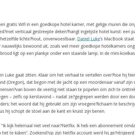
en gratis Wifi in een goedkope hotel kamer, met gelige muren die onge
met verticaal gestreepte deken?hangt ingelijste hotel kunst: een pa
is hetzelfde lichte?hout, onverwoestbaar.
Daniel Luke
’s MacBook staat
r nauwelijks bewoond uit, zoals wel meer goedkope hotelkamers ongev
rood ligt op een plankje onder een staande lamp. In de mini-koelka
n Luke gaat zitten. Klaar om het verhaal te vertellen over?hoe hij hi
land (Oregon), dat begon met de jacht op een moordenaar vanaf zijn co
 mensen?van boven de veertig niet staan te popelen om zich te onttr
egen – zelfs op kerstavond – nadat ze?gegrepen werden door een docu
ers; het woord dat hij gebruikt om zijn vroegere?lichaam te beschrijve
s hij schopt de stoel aan de kant en kruist zijn benen.
j. “Ik kijk helemaal niet veel naar?Netflix. Ik heb een abonnement omda
om het te kijken”. Zoekend?op zijn Netflix account werd hij ge?ntrig