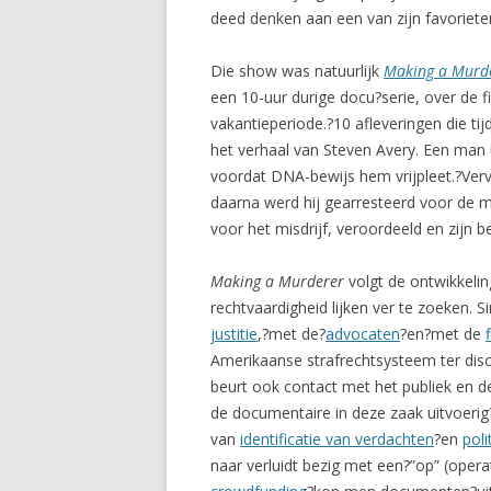
deed denken aan een van zijn favoriet
Die show was natuurlijk
Making a Murd
een 10-uur durige docu?serie, over de 
vakantieperiode.?10 afleveringen die t
het verhaal van Steven Avery. Een man u
voordat DNA-bewijs hem vrijpleet.?Verv
daarna werd hij gearresteerd voor de 
voor het misdrijf, veroordeeld en zijn 
Making a Murderer
volgt de ontwikkelin
rechtvaardigheid lijken ver te zoeken. 
justitie
,?met de?
advocaten
?en?met de
Amerikaanse strafrechtsysteem ter disc
beurt ook contact met het publiek en d
de documentaire in deze zaak uitvoeri
van
identificatie van verdachten
?en
pol
naar verluidt bezig met een?”op” (oper