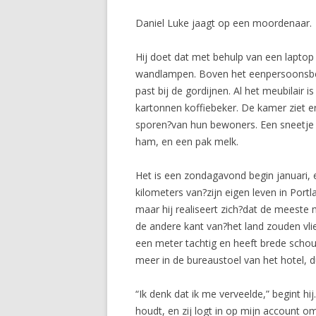
Daniel Luke jaagt op een moordenaar.
Hij doet dat met behulp van een laptop 
wandlampen. Boven het eenpersoonsbed?
past bij de gordijnen. Al het meubilair 
kartonnen koffiebeker. De kamer ziet e
sporen?van hun bewoners. Een sneetje b
ham, en een pak melk.
Het is een zondagavond begin januari, e
kilometers van?zijn eigen leven in Port
maar hij realiseert zich?dat de meeste
de andere kant van?het land zouden vli
een meter tachtig en heeft brede schoud
meer in de bureaustoel van het hotel, du
“Ik denk dat ik me verveelde,” begint hi
houdt, en zij logt in op mijn account 