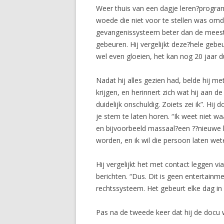
Weer thuis van een dagje leren?programme
woede die niet voor te stellen was omda
gevangenissysteem beter dan de meesten
gebeuren. Hij vergelijkt deze?hele gebe
wel even gloeien, het kan nog 20 jaar d
Nadat hij alles gezien had, belde hij me
krijgen, en herinnert zich wat hij aan 
duidelijk onschuldig. Zoiets zei ik”. Hi
je stem te laten horen. “Ik weet niet w
en bijvoorbeeld massaal?een ??nieuwe ho
worden, en ik wil die persoon laten wet
Hij vergelijkt het met contact leggen v
berichten. “Dus. Dit is geen entertainme
rechtssysteem. Het gebeurt elke dag in
Pas na de tweede keer dat hij de docu