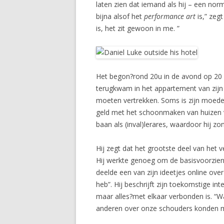
laten zien dat iemand als hij – een norm
bijna alsof het
performance art
is,” zeg
is, het zit gewoon in me. ”
Het begon?rond 20u in de avond op 20 de
terugkwam in het appartement van zijn m
moeten vertrekken. Soms is zijn moeder 
geld met het schoonmaken van huizen v
baan als (inval)lerares, waardoor hij zo
Hij zegt dat het grootste deel van het 
Hij werkte genoeg om de basisvoorzien
deelde een van zijn ideetjes online over
heb”. Hij beschrijft zijn toekomstige i
maar alles?met elkaar verbonden is. “W
anderen over onze schouders konden me