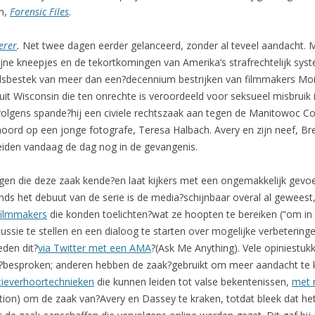
en,
Forensic Files
.
erer
.
Net twee dagen eerder gelanceerd, zonder al teveel aandacht. Ma
fijne kneepjes en de tekortkomingen van Amerika’s strafrechtelijk sy
ijdsbestek van meer dan een?decennium bestrijken van filmmakers Moi
it Wisconsin die ten onrechte is veroordeeld voor seksueel misbruik i
olgens spande?hij een civiele rechtszaak aan tegen de Manitowoc Cou
moord op een jonge fotografe, Teresa Halbach. Avery en zijn neef, B
beiden vandaag de dag nog in de gevangenis.
gen die deze zaak kende?en laat kijkers met een ongemakkelijk gevoe
Sinds het debuut van de serie is de media?schijnbaar overal al gewees
filmmakers
die konden toelichten?wat ze hoopten te bereiken (“om in 
ussie te stellen en een dialoog te starten over mogelijke verbeterin
eden dit?
via Twitter met een AMA
?(Ask Me Anything). Vele opiniestuk
g?besproken; anderen hebben de zaak?gebruikt om meer aandacht te k
itieverhoortechnieken
die kunnen leiden tot valse bekentenissen,
met 
ation) om de zaak van?Avery en Dassey te kraken, totdat bleek dat he