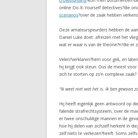
crowdfunding
?kon men documenten?uit d
online Do-It-Yourself detectives?die o
scenarios
?over de zaak hebben verkend
Deze amateurspeurders hebben de aanda
Daniel Luke doet: afreizen met het vlie
wat er waar is van de theorie?n?die er
Velen?verklaren?hem voor gek, en laten 
hij krijgt ook steun. Dus de meest voor
zich te storten op zo’n complexe zaak?
“Ik weet niet wat het is. Ik ben gewoon z
Hij heeft eigenlijk geen antwoord op di
falende strafrechtsysteem, over de mach
er twee onschuldige mannen in de gevan
hoe hij delen van zichzelf herkent in di
zelf niets te verliezen?heeft. Soms zel