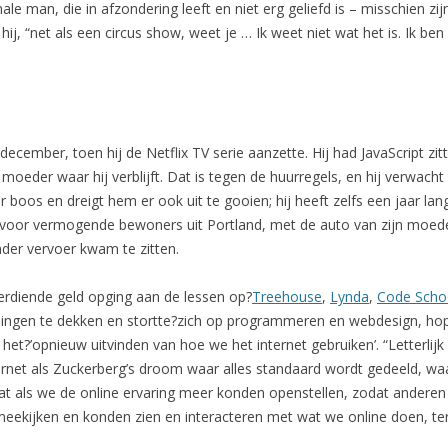
ale man, die in afzondering leeft en niet erg geliefd is – misschien zij
t hij, “net als een circus show, weet je … Ik weet niet wat het is. Ik
cember, toen hij de Netflix TV serie aanzette. Hij had JavaScript zitt
oeder waar hij verblijft. Dat is tegen de huurregels, en hij verwacht 
boos en dreigt hem er ook uit te gooien; hij heeft zelfs een jaar lan
oor vermogende bewoners uit Portland, met de auto van zijn moede
nder vervoer kwam te zitten.
verdiende geld opging aan de lessen op?
Treehouse
,
Lynda
,
Code Scho
ingen te dekken en stortte?zich op programmeren en webdesign, hopen
 het?’opnieuw uitvinden van hoe we het internet gebruiken’. “Letterlijk 
nternet als Zuckerberg’s droom waar alles standaard wordt gedeeld, wa
at als we de online ervaring meer konden openstellen, zodat andere
ekijken en konden zien en interacteren met wat we online doen, ter