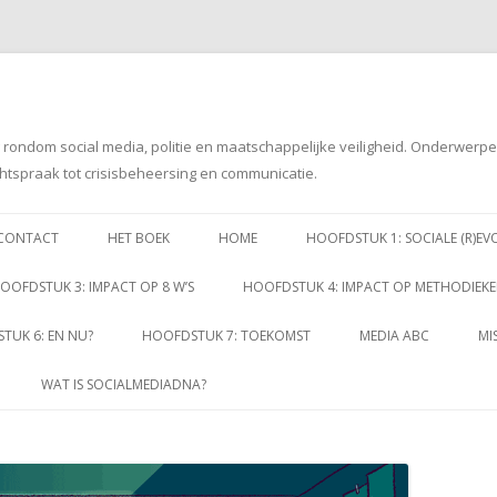
g rondom social media, politie en maatschappelijke veiligheid. Onderwerp
htspraak tot crisisbeheersing en communicatie.
Spring
naar
CONTACT
HET BOEK
HOME
HOOFDSTUK 1: SOCIALE (R)EV
inhoud
OOFDSTUK 3: IMPACT OP 8 W’S
HOOFDSTUK 4: IMPACT OP METHODIEK
TUK 6: EN NU?
HOOFDSTUK 7: TOEKOMST
MEDIA ABC
MI
WAT IS SOCIALMEDIADNA?