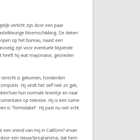
lijk verlicht zijn door een paar
stelkleurige bloemschikking. De deken
 open op het bureau, naast een
oelig zijn voor eventuele blijvende
st heeft hij wat mayonaise, gesneden
er terecht is gekomen, honderden
mputer. Hij vindt het zelf niet zo gek,
ekken?van hun normale leventje en naar
mentaire op televisie. Hij is een ruime
n is “formidabel”. Hij past nu niet echt
t een vriend van mij in Californi? ervan
eerd door een nieuw?programma, dat hem