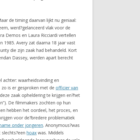
ar de timing daarvan lijkt nu geniaal:
steem, werd?gelanceerd vlak voor de
ra Demos en Laura Ricciardi vertellen
n 1985. Avery zat daarna 18 jaar vast
nty die zijn zaak had behandeld. Kort
rendan Dassey, werden apart berecht
l achter: waarheidsvinding en
t, zo is er gesproken met de
officier van
deze zaak opheldering te krijgen en?het
gen”). De filmmakers zochten op hun
ken hebben het oordeel, het proces, en
rijgen voor de?bredere problematiek
name onder jongeren
. Anonymous?was
t slechts?een
hoax
was. Middels