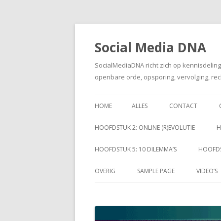
Social Media DNA
SocialMediaDNA richt zich op kennisdelin
openbare orde, opsporing, vervolging, rec
HOME
ALLES
CONTACT
HOOFDSTUK 2: ONLINE (R)EVOLUTIE
H
HOOFDSTUK 5: 10 DILEMMA’S
HOOFDS
OVERIG
SAMPLE PAGE
VIDEO’S