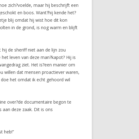
hoe zich?voelde, maar hij beschrijft een
 geschokt en boos. Want?hij kende het?
e blij omdat hij wist hoe dit kon
olten in de grond, is nog warm en blijft
ij de sheriff niet aan de lijn zou
e het leven van deze man?kapot? Hij is
ij?wangedrag ziet. Het is?een manier om
zou willen dat mensen proactiever waren,
k doe het omdat ik echt gehoord wil
online over?de documentaire begon te
ns aan deze zaak. Dit is ons
st heb!”