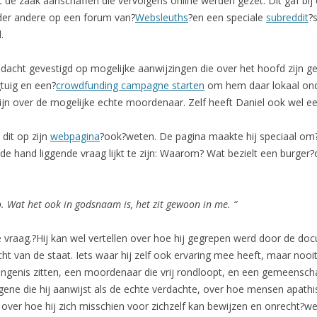
e zaak aanschaffen die vervolgens online werden gezet. Dit gaf bij
nder andere op een forum van?
Websleuths
?en een speciale
subreddit
?
.
cht gevestigd op mogelijke aanwijzingen die over het hoofd zijn g
gtuig en een?
crowdfunding campagne starten
om hem daar lokaal ond
 zijn over de mogelijke echte moordenaar. Zelf heeft Daniel ook wel 
dit op zijn
webpagina
?ook?weten. De pagina maakte hij speciaal om
 de hand liggende vraag lijkt te zijn: Waarom? Wat bezielt een burger?
o. Wat het ook in godsnaam is, het zit gewoon in me. “
e vraag.?Hij kan wel vertellen over hoe hij gegrepen werd door de do
t van de staat. Iets waar hij zelf ook ervaring mee heeft, maar nooi
genis zitten, een moordenaar die vrij rondloopt, en een gemeenscha
egene die hij aanwijst als de echte verdachte, over hoe mensen apathis
fs over hoe hij zich misschien voor zichzelf kan bewijzen en onrecht?w