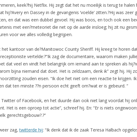
ren, keek?hij Netflix. Hij zegt dat het nu moeilijk is terug te halen 
t hij?Avery en Dassey in de gevangenis ‘voelde’ zitten.?Hij was zeer
, en dat was een dubbel gevoel. Hij was boos, en toch ook een beetj
urtenis met een?meteoriet die net op de aarde insloeg; hij zit nu gesm
uren voor we alles volledig begrijpen.
t het kantoor van de?Manitowoc County Sheriff. Hij kreeg te horen dat h
de receptioniste vertelde:?”Ik zag de documentaire, waarom maken julli
j doet dat veel en vindt het belangrijk om iemand aan te spreken als h
aarom bijna niemand dat doet. Het is zeldzaam, denk ik” zegt hij. Hij 
orzitting zouden eisen. “Ik doe het niet om een reactie te krijgen. I
en dat ten minste ??n persoon echt geeft om?wat er is gebeurd. ”
ia Twitter of Facebook, en het duurde dan ook niet lang voordat hij 
nt. Het is een oproep tot actie”, schreef hij. En: “Er is niets ongewoo
 elk gerechtsgebouw?.?”
 weer zag,
twitterde hij
: “Ik denk dat ik de zaak Teresa Halbach opgelo