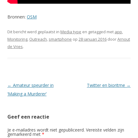
Bronnen:
OSM
Dit bericht werd geplaatst in
Media type
en getagged met
app
,
Monitoring
,
Outreach
,
smartphone
op
28 januari 2016
door
Arnout
de Vries
.
Berichtnavigatie
←
Amateur speurder in
Twitter en bioritme
→
‘Making a Murderer’
Geef een reactie
Je e-mailadres wordt niet gepubliceerd.
Vereiste velden zijn
gemarkeerd met
*