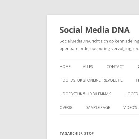
Social Media DNA
SocialMediaDNA richt zich op kennisdelin
openbare orde, opsporing, vervolging, rec
HOME
ALLES
CONTACT
HOOFDSTUK 2: ONLINE (R)EVOLUTIE
H
HOOFDSTUK 5: 10 DILEMMA’S
HOOFDS
OVERIG
SAMPLE PAGE
VIDEO’S
TAGARCHIEF:
STOP