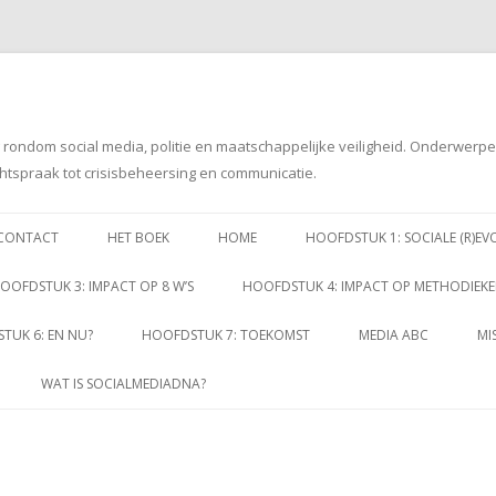
g rondom social media, politie en maatschappelijke veiligheid. Onderwerp
htspraak tot crisisbeheersing en communicatie.
Spring
naar
CONTACT
HET BOEK
HOME
HOOFDSTUK 1: SOCIALE (R)EV
inhoud
OOFDSTUK 3: IMPACT OP 8 W’S
HOOFDSTUK 4: IMPACT OP METHODIEK
TUK 6: EN NU?
HOOFDSTUK 7: TOEKOMST
MEDIA ABC
MI
WAT IS SOCIALMEDIADNA?