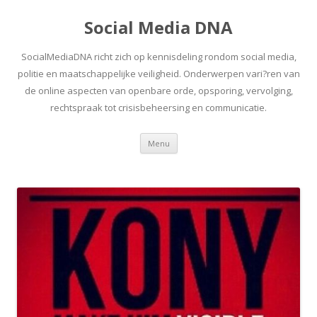
Social Media DNA
SocialMediaDNA richt zich op kennisdeling rondom social media,
politie en maatschappelijke veiligheid. Onderwerpen vari?ren van
de online aspecten van openbare orde, opsporing, vervolging,
rechtspraak tot crisisbeheersing en communicatie.
Spring
Menu
naar
inhoud