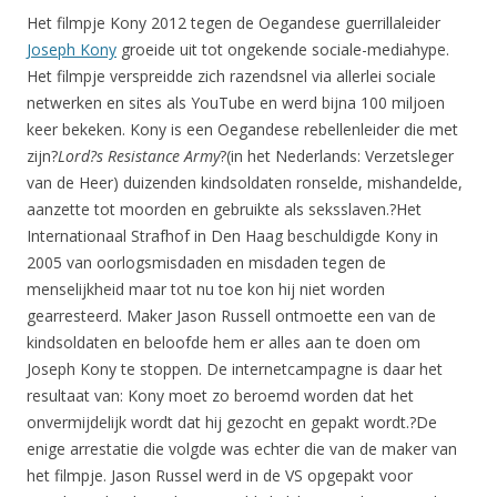
Het filmpje Kony 2012 tegen de Oegandese guerrillaleider
Joseph Kony
groeide uit tot ongekende sociale-mediahype.
Het filmpje verspreidde zich razendsnel via allerlei sociale
netwerken en sites als YouTube en werd bijna 100 miljoen
keer bekeken. Kony is een Oegandese rebellenleider die met
zijn?
Lord?s Resistance Army
?(in het Nederlands: Verzetsleger
van de Heer) duizenden kindsoldaten ronselde, mishandelde,
aanzette tot moorden en gebruikte als seksslaven.?Het
Internationaal Strafhof in Den Haag beschuldigde Kony in
2005 van oorlogsmisdaden en misdaden tegen de
menselijkheid maar tot nu toe kon hij niet worden
gearresteerd. Maker Jason Russell ontmoette een van de
kindsoldaten en beloofde hem er alles aan te doen om
Joseph Kony te stoppen. De internetcampagne is daar het
resultaat van: Kony moet zo beroemd worden dat het
onvermijdelijk wordt dat hij gezocht en gepakt wordt.?De
enige arrestatie die volgde was echter die van de maker van
het filmpje. Jason Russel werd in de VS opgepakt voor