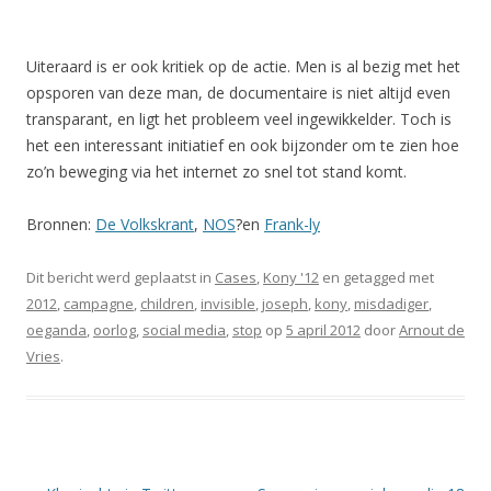
Uiteraard is er ook kritiek op de actie. Men is al bezig met het
opsporen van deze man, de documentaire is niet altijd even
transparant, en ligt het probleem veel ingewikkelder. Toch is
het een interessant initiatief en ook bijzonder om te zien hoe
zo’n beweging via het internet zo snel tot stand komt.
Bronnen:
De Volkskrant
,
NOS
?en
Frank-ly
Dit bericht werd geplaatst in
Cases
,
Kony '12
en getagged met
2012
,
campagne
,
children
,
invisible
,
joseph
,
kony
,
misdadiger
,
oeganda
,
oorlog
,
social media
,
stop
op
5 april 2012
door
Arnout de
Vries
.