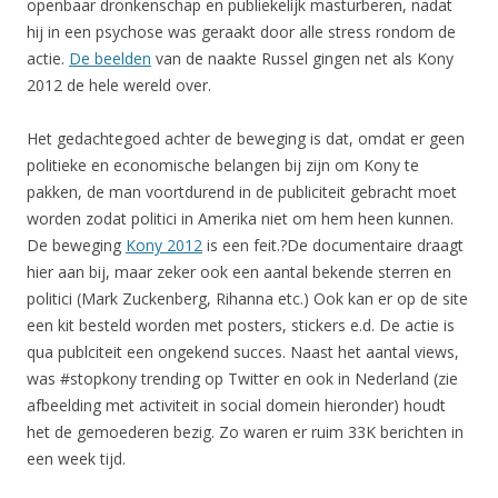
openbaar dronkenschap en publiekelijk masturberen, nadat
hij in een psychose was geraakt door alle stress rondom de
actie.
De beelden
van de naakte Russel gingen net als Kony
2012 de hele wereld over.
Het gedachtegoed achter de beweging is dat, omdat er geen
politieke en economische belangen bij zijn om Kony te
pakken, de man voortdurend in de publiciteit gebracht moet
worden zodat politici in Amerika niet om hem heen kunnen.
De beweging
Kony 2012
is een feit.?De documentaire draagt
hier aan bij, maar zeker ook een aantal bekende sterren en
politici (Mark Zuckenberg, Rihanna etc.) Ook kan er op de site
een kit besteld worden met posters, stickers e.d. De actie is
qua publciteit een ongekend succes. Naast het aantal views,
was #stopkony trending op Twitter en ook in Nederland (zie
afbeelding met activiteit in social domein hieronder) houdt
het de gemoederen bezig. Zo waren er ruim 33K berichten in
een week tijd.