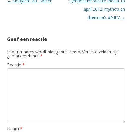
Berichtnavigatie
←
Klopjacht via Twitter
Symposium sociale media 18
april 2012: mythe’s en
dilemma’s #NIFV
→
Geef een reactie
Je e-mailadres wordt niet gepubliceerd.
Vereiste velden zijn
gemarkeerd met
*
Reactie
*
Naam
*