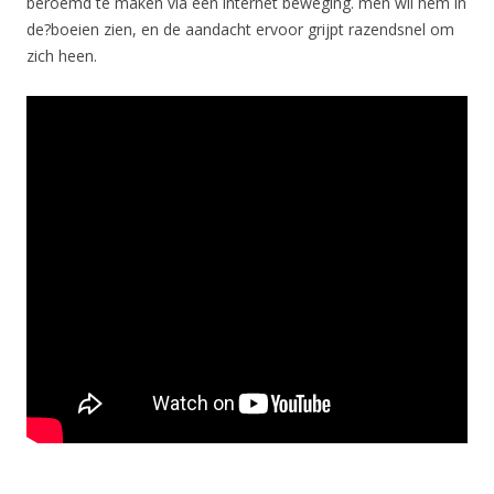
beroemd te maken via een internet beweging. men wil hem in
de?boeien zien, en de aandacht ervoor grijpt razendsnel om
zich heen.