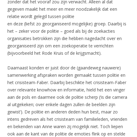
zonder dat het vooraf zou zijn verwacht. Alleen al dat
gegeven maakt het meer en meer noodzakelijk dat een
relatie wordt gelegd tussen politie
en deze (liefst zo georganiseerd mogelijke) groep. Daarbij is
het – zeker voor de politie – goed als bij de zoekacties
organisaties betrokken zijn die hebben nagedacht over en
georganiseerd zijn om een zoekoperatie te verrichten
(bijvoorbeeld het Rode Kruis of de krijgsmacht).
Daarnaast konden er juist door de (gaandeweg nauwere)
samenwerking afspraken worden gemaakt tussen politie en
het crisisteam-Faber. Daarbij beschikte het crisisteam-Faber
over relevante knowhow en informatie, hield het een vinger
aan de pols en daarmee ook de politie scherp (‘is die camera
al uitgekeken; over enkele dagen zullen de beelden zijn
gewist’). De politie en anderen deden hun best, maar zo
intens gedreven als het crisisteam van familieleden, vrienden
en bekenden van Anne waren zij mogelijk niet. Toch liepen
ook aan de kant van de politie de emoties flink op en stelde