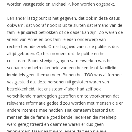
worden vastgesteld en Michael P. kon worden opgepakt.
Een ander lastig punt is het gegeven, dat ook in deze casus
opkwam, dat vooraf nooit is uit te sluiten dat iemand van de
familie (in)direct betrokken of de dader kan zijn. Zo waren de
vriend van Anne en ook familieleden onderwerp van
rechercheonderzoek. Omzichtigheid vanuit de politie is dus
altijd geboden. Op het moment dat de politie en het
crisisteam-Faber steviger gingen samenwerken was het
scenario van betrokkenheid van een bekende of familielid
inmiddels geen thema meer. Binnen het TGO was al formeel
vastgesteld dat deze personen uitgesloten waren van
betrokkenheid. Het crisisteam-Faber had zelf ook
verschillende maatregelen getroffen om te voorkomen dat
relevante informatie gedeeld zou worden met mensen die er
andere intenties mee hadden. Het kernteam bestond uit
mensen die de familie goed kende. Iedereen die meehielp
werd geregistreerd en daarmee waren er dus geen
‘anoniemen’. Daarnaast werd iedere dag een nieuwe