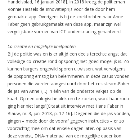
Handelsblad, 16 januari 2018]. In 2018 kreeg de politieman
Ronnie Hessels de Innovatieprijs voor deze door hem
gemaakte app. Overigens is bij de zoektochten naar Anne
Faber geen gebruikgemaakt van deze app, maar zijn wel
vergelijkbare vormen van ICT-ondersteuning gehanteerd.
Co-creatie en mogelijke knelpunten
Bij de politie was en is er altijd een deels terechte angst dat
volledige co-creatie rond opsporing niet goed mogelijk is. Zo
kunnen burgers ongewild sporen uitwissen, wat vervolgens
de opsporing ernstig kan belemmeren. In deze casus vonden
personen die werden aangestuurd door het crisisteam-Faber
de jas van Anne ‘(…) in één van de onderste vakjes op de
kaart. Op een onlogische plek om te zoeken, want haar route
ging hier niet langs’.[Citaat uit interview met Hans Faber in
Blauw, nr. 3, juni 2018, p. 12-16]. Degenen die de jas vonden,
gingen – mede door de vooraf gegeven instructies – er zo
voorzichtig mee om dat enkele dagen later, op basis van
deze vondst, DNA-materiaal van de mogelijke dader kon