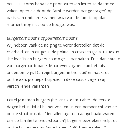
het TGO soms bepaalde prioriteiten (en lieten ze daarmee
zaken lopen die door de familie werden aangedragen) op
basis van onderzoekslijnen waarvan de familie op dat
moment nog niet op de hoogte was.
Burgerparticipatie of politieparticipatie
Wij hebben vaak de neiging te veronderstellen dat de
overheid, en in dit geval de politie, in crisisachtige situaties ‘in
the lead’ is en burgers zo mogelijk aanhaken. Er is dan sprake
van burgerparticipatie. Maar evenzogoed kan het juist
andersom zijn. Dan zijn burgers ‘in the lead’ en haakt de
politie aan; politieparticipatie. In deze casus zagen wij
verschillende varianten.
Feitelijk namen burgers (het crisisteam-Faber) de eerste
dagen het initiatief bij het zoeken. In een persbericht van de
politie staat ook dat ‘tientallen agenten aangehaakt waren
om de familie te ondersteunen’.[‘Leger meezoekers helpt de
politie bij vermissing Anne Faber’, NRC Handelsblad, 2