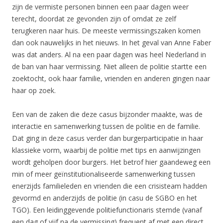
zijn de vermiste personen binnen een paar dagen weer
terecht, doordat ze gevonden zijn of omdat ze zelf
terugkeren naar huis. De meeste vermissingszaken komen
dan ook nauwelijks in het nieuws. In het geval van Anne Faber
was dat anders. Al na een paar dagen was heel Nederland in
de ban van haar vermissing. Niet alleen de politie startte een
zoektocht, ook haar familie, vrienden en anderen gingen naar
haar op zoek.
Een van de zaken die deze casus bijzonder maakte, was de
interactie en samenwerking tussen de politie en de familie.
Dat ging in deze casus verder dan burgerparticipatie in haar
klassieke vorm, waarbij de politie met tips en aanwijzingen
wordt geholpen door burgers. Het betrof hier gaandeweg een
min of meer geïnstitutionaliseerde samenwerking tussen
enerzijds familieleden en vrienden die een crisisteam hadden
gevormd en anderzijds de politie (in casu de SGBO en het
TGO). Een leidinggevende politiefunctionaris stemde (vanaf
een dag of vijf na de vermissing) frequent af met een direct