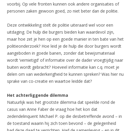
voorbij. Op vele fronten kunnen ook andere organisaties of
personen zaken gewoon goed, zo niet beter dan de politie.
Deze ontwikkeling stelt de politie uiteraard wel voor een
uitdaging. De hulp die burgers bieden kan waardevol zijn,
maar hoe zet je hen op een goede manier in ten bate van het
politieonderzoek? Hoe leid je de hulp die door burgers wordt
aangeboden in goede banen, zonder dat bewijsmateriaal
wordt ‘vernietigd’ of informatie over de dader vroegtijdig naar
buiten wordt gebracht? Hoeveel informatie kan c.q. moet je
delen om van wederkerigheid te kunnen spreken? Was hier nu
sprake van co-creatie en waartoe leidde dat?
Het achterliggende dilemma
Natuurlijk was het grootste dilemma dat speelde rond de
casus van Anne Faber de vraag hoe het kon dat
zedendelinquent Michael P. op die desbetreffende avond – in
de toestand waarin hij zich toen bevond – de gelegenheid
had deze daad te verrichten. Had de samenleving – en in dit