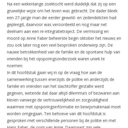
Na een wekenlange zoektocht werd duidelijk dat zij op een
gruwelijke wijze om het leven was gebracht. De dader bleek
een 27-jarige man die eerder geweld- en zedendelicten had
gepleegd, daarvoor was veroordeeld en nog maar net
deelnam aan een re-integratietraject. De vermissing en
moord op Anne Faber beheerste begin oktober het nieuws en
zou ook later nog een veel besproken onderwerp zijn. De
nauwe betrokkenheid van de familie en de spontane hulp van
vrienden bij het opsporingsonderzoek waren uniek te
noemen.
In dit hoofdstuk gaan wij in op de vraag hoe aan de
samenwerking tussen enerzijds de politie en anderzijds de
familie en vrienden van het slachtoffer gestalte werd
gegeven, wetende dat daar altijd dilemma’s of bezwaren aan
kleven vanwege de vertrouwelijkheid en zorgvuldigheid
waarmee met opsporingsinformatie en bewijsmateriaal moet
worden omgegaan. Ten behoeve van dit hoofdstuk is
gesproken met verschillende personen bij de politie en met
Hans Faber, de oom van Anne. Daarnaast zijn vele