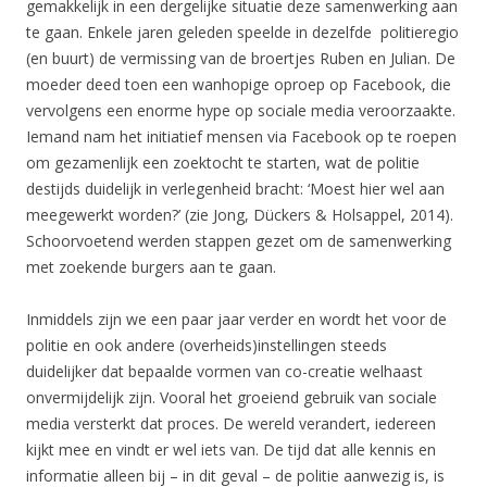
gemakkelijk in een dergelijke situatie deze samenwerking aan
te gaan. Enkele jaren geleden speelde in dezelfde politieregio
(en buurt) de vermissing van de broertjes Ruben en Julian. De
moeder deed toen een wanhopige oproep op Facebook, die
vervolgens een enorme hype op sociale media veroorzaakte.
Iemand nam het initiatief mensen via Facebook op te roepen
om gezamenlijk een zoektocht te starten, wat de politie
destijds duidelijk in verlegenheid bracht: ‘Moest hier wel aan
meegewerkt worden?’ (zie Jong, Dückers & Holsappel, 2014).
Schoorvoetend werden stappen gezet om de samenwerking
met zoekende burgers aan te gaan.
Inmiddels zijn we een paar jaar verder en wordt het voor de
politie en ook andere (overheids)instellingen steeds
duidelijker dat bepaalde vormen van co-creatie welhaast
onvermijdelijk zijn. Vooral het groeiend gebruik van sociale
media versterkt dat proces. De wereld verandert, iedereen
kijkt mee en vindt er wel iets van. De tijd dat alle kennis en
informatie alleen bij – in dit geval – de politie aanwezig is, is