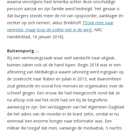
waarna vervolgens heel Amerika achter deze onschuldige
persoon aanzat en zijn familie werd bedreigd. ‘Het gevaar is
dat burgers steeds meer de rol van opspoorder, aanklager én
rechter op zich nemen’, aldus Brinkhoff. [‘
Zoek mee naar
vermiste, maar loop de politie niet in de weg
’, NRC
Handelsblad, 16 januari 2018].
Buitensporig …
Bij een vermissingszaak waar veel aandacht naar uitgaat,
kunnen zaken ook uit de hand lopen. Begin 2018 was er een
aflevering van Medialogica waarin uitvoerig werd ingegaan op
de zoektocht naar Ruben en Julian in 2013, wat daaromheen
zoal gebeurde en vooral hoe mensen en organisaties over de
schreef gingen. Een vrouw die had meegezocht vond dat ze
na afloop ook wel het recht had om bij de begrafenis
aanwezig te zijn. Een verslaggever van het Algemeen Dagblad
die het adres van de moeder in de krant zette, omdat er nu
eenmaal ‘een enorme honger naar informatie’ was. Een
militair die toegaf dat men, vanwege de mediadruk, ’s nachts