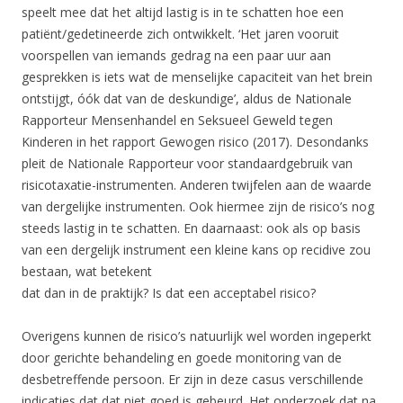
speelt mee dat het altijd lastig is in te schatten hoe een
patiënt/gedetineerde zich ontwikkelt. ‘Het jaren vooruit
voorspellen van iemands gedrag na een paar uur aan
gesprekken is iets wat de menselijke capaciteit van het brein
ontstijgt, óók dat van de deskundige’, aldus de Nationale
Rapporteur Mensenhandel en Seksueel Geweld tegen
Kinderen in het rapport Gewogen risico (2017). Desondanks
pleit de Nationale Rapporteur voor standaardgebruik van
risicotaxatie-instrumenten. Anderen twijfelen aan de waarde
van dergelijke instrumenten. Ook hiermee zijn de risico’s nog
steeds lastig in te schatten. En daarnaast: ook als op basis
van een dergelijk instrument een kleine kans op recidive zou
bestaan, wat betekent
dat dan in de praktijk? Is dat een acceptabel risico?
Overigens kunnen de risico’s natuurlijk wel worden ingeperkt
door gerichte behandeling en goede monitoring van de
desbetreffende persoon. Er zijn in deze casus verschillende
indicaties dat dat niet goed is gebeurd. Het onderzoek dat na