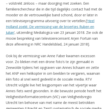
– volstrekt zinloos – maar doorging met zoeken. Een
familierechercheur die in die tijd dagelijks contact had met de
moeder en de vertrouwelijke band schond, door er later in
een televisieprogramma uitvoerig over te vertellen.[‘
Heel
Holland zoekt: De vermissing van de broertjes Ruben en
Julian
’, uitzending Medialogica van 23 januari 2018. Zie ook de
mooie bespreking van televisierecensent Arjen Fortuin van
deze aflevering in NRC Handelsblad, 24 januari 2018].
Ook bij de vermissing van Anne Faber kwamen excessen
voor. Zo bleken met een drone foto’s te zijn gemaakt in
Zeewolde tijdens het opgraven van Annes lichaam en zette
het ANP een helikopter in om beelden te vergaren, waarvan
één foto al snel werd gedeeld in de sociale media. RTV
Utrecht volgde live het leegpompen van het vijvertje waar
Annes fiets werd gevonden. In die bewuste periode heeft het
Veiligheidsinformatiecentrum (VIC) van Veiligheidsregio
Utrecht ten behoeve van met name de meest betrokken
gemeenten (Utrecht en Zeist) systematisch de sociale media