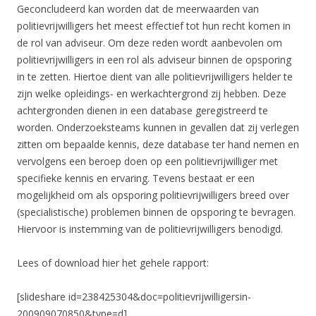
Geconcludeerd kan worden dat de meerwaarden van
politievrijwilligers het meest effectief tot hun recht komen in
de rol van adviseur. Om deze reden wordt aanbevolen om
politievrijwilligers in een rol als adviseur binnen de opsporing
in te zetten. Hiertoe dient van alle politievrijwilligers helder te
zijn welke opleidings- en werkachtergrond zij hebben. Deze
achtergronden dienen in een database geregistreerd te
worden. Onderzoeksteams kunnen in gevallen dat zij verlegen
zitten om bepaalde kennis, deze database ter hand nemen en
vervolgens een beroep doen op een politievrijwilliger met
specifieke kennis en ervaring. Tevens bestaat er een
mogelijkheid om als opsporing politievrijwilligers breed over
(specialistische) problemen binnen de opsporing te bevragen.
Hiervoor is instemming van de politievrijwilligers benodigd.
Lees of download hier het gehele rapport:
[slideshare id=238425304&doc=politievrijwilligersin-
200909070850&type=d]