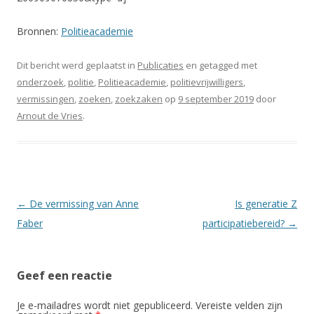
Bronnen:
Politieacademie
Dit bericht werd geplaatst in
Publicaties
en getagged met
onderzoek
,
politie
,
Politieacademie
,
politievrijwilligers
,
vermissingen
,
zoeken
,
zoekzaken
op
9 september 2019
door
Arnout de Vries
.
Berichtnavigatie
←
De vermissing van Anne
Is generatie Z
Faber
participatiebereid?
→
Geef een reactie
Je e-mailadres wordt niet gepubliceerd.
Vereiste velden zijn