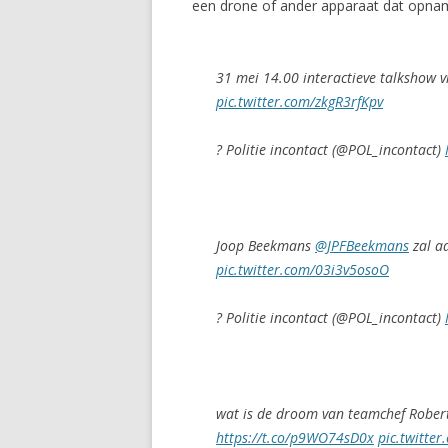
een drone of ander apparaat dat opnam
31 mei 14.00 interactieve talkshow 
pic.twitter.com/zkgR3rfKpv
? Politie incontact (@POL_incontact)
Joop Beekmans
@JPFBeekmans
zal a
pic.twitter.com/03i3v5osoO
? Politie incontact (@POL_incontact)
wat is de droom van teamchef Robe
https://t.co/p9WO74sD0x
pic.twitte