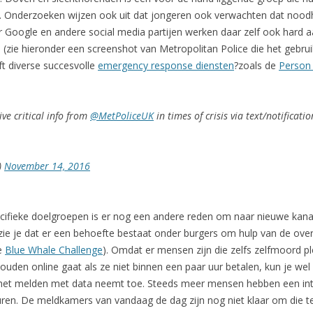
r. Onderzoeken wijzen ook uit dat jongeren ook verwachten dat noo
 Google en andere social media partijen werken daar zelf ook hard aa
(zie hieronder een screenshot van Metropolitan Police die het gebrui
t diverse succesvolle
emergency response diensten
?zoals de
Person 
ive critical info from
@MetPoliceUK
in times of crisis via text/notificati
)
November 14, 2016
cifieke doelgroepen is er nog een andere reden om naar nieuwe kanal
ie je dat er een behoefte bestaat onder burgers om hulp van de overhe
e
Blue Whale Challenge
). Omdat er mensen zijn die zelfs zelfmoord 
ouden online gaat als ze niet binnen een paar uur betalen, kun je we
k het melden met data neemt toe. Steeds meer mensen hebben een in
turen. De meldkamers van vandaag de dag zijn nog niet klaar om die 