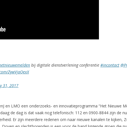
hetnieuwemelden
bij digitale dienstverlening conferentie
#incontact
@PO
r.com/ZywVjaQexX
y 31, 2017
enJ en LMO een onderzoeks- en innovatieprogramma “Het Nieuwe Me
aag de dag is dat vaak nog telefonisch: 112 en 0900-8844 zijn de 
verheid. Er zijn meerdere redenen om naar nieuwe kanalen te kijken, Zo
n. Doven en slechthorenden is een voor de hand liggende groep die 