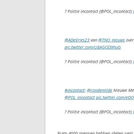
? Politie incontact (@POL_incontact)
@ADeVries23
van
@TNO_nieuws
over 
pic.twitter.com/U8AGOD9huG
? Politie incontact (@POL_incontact)
#incontact
:
@rondemilde
Nieuwe Medi
@POL_incontact
pic.twitter.com/eOQ
? Politie incontact (@POL_incontact)
Ruim 4000 mensen hebben (delen van) 