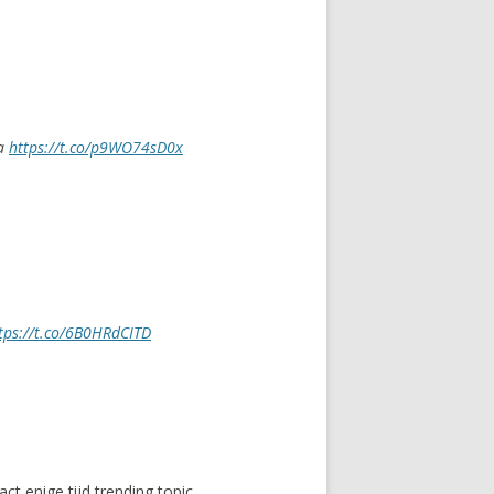
ia
https://t.co/p9WO74sD0x
tps://t.co/6B0HRdCITD
t enige tijd trending topic.