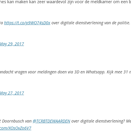
es kan maken kan zeer waardevol zijn voor de meldkamer om een bete
via
https://t.co/p9WO74sD0x
over digitale dienstverlening van de politie.
May 29, 2017
andacht vragen voor meldingen doen via 3D en Whatsapp. Kijk mee 31
May 27, 2017
rt Doornbusch van
@TCRBTDEWAARDEN
over digitale dienstverlening? M
r.com/XOsOvZo6V7