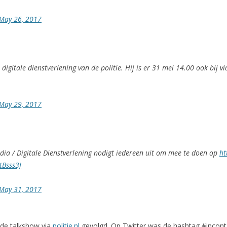
May 26, 2017
digitale dienstverlening van de politie. Hij is er 31 mei 14.00 ook bij v
May 29, 2017
a / Digitale Dienstverlening nodigt iedereen uit om mee te doen op
ht
tBsss3J
May 31, 2017
de talkshow via
politie.nl
gevolgd. Op Twitter was de hashtag #incontac