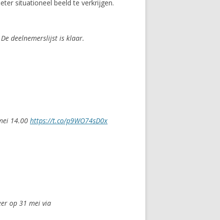
r situationeel beeld te verkrijgen.
 De deelnemerslijst is klaar.
 mei 14.00
https://t.co/p9WO74sD0x
eer op 31 mei via