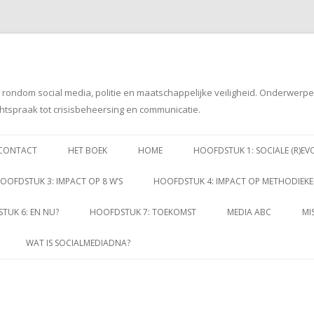
g rondom social media, politie en maatschappelijke veiligheid. Onderwerp
htspraak tot crisisbeheersing en communicatie.
Spring
naar
CONTACT
HET BOEK
HOME
HOOFDSTUK 1: SOCIALE (R)EV
inhoud
OOFDSTUK 3: IMPACT OP 8 W’S
HOOFDSTUK 4: IMPACT OP METHODIEK
TUK 6: EN NU?
HOOFDSTUK 7: TOEKOMST
MEDIA ABC
MI
WAT IS SOCIALMEDIADNA?