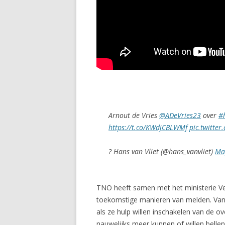
Arnout de Vries
@ADeVries23
over
#
https://t.co/KWdjCBLWMf
pic.twitte
? Hans van Vliet (@hans_vanvliet)
Ma
TNO heeft samen met het ministerie V
toekomstige manieren van melden. Vand
als ze hulp willen inschakelen van de o
nauwelijks meer kunnen of willen belle