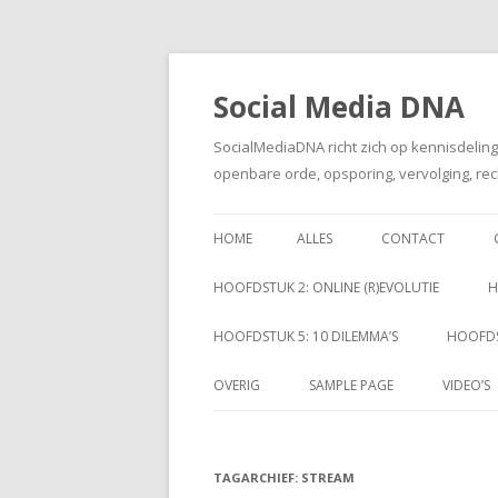
Social Media DNA
SocialMediaDNA richt zich op kennisdelin
openbare orde, opsporing, vervolging, rec
HOME
ALLES
CONTACT
HOOFDSTUK 2: ONLINE (R)EVOLUTIE
H
HOOFDSTUK 5: 10 DILEMMA’S
HOOFDS
OVERIG
SAMPLE PAGE
VIDEO’S
TAGARCHIEF:
STREAM