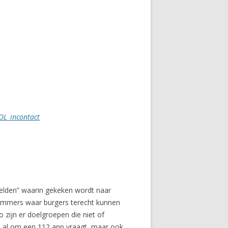
L_incontact
lden” waarin gekeken wordt naar
nummers waar burgers terecht kunnen
 zijn er doelgroepen die niet of
nu al om een 112 app vraagt, maar ook