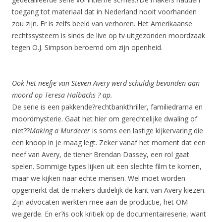
toegang tot materiaal dat in Nederland nooit voorhanden
zou zijn. Er is zelfs beeld van verhoren. Het Amerikaanse
rechtssysteem is sinds de live op tv uitgezonden moordzaak
tegen O.J. Simpson beroemd om zijn openheid.
Ook het neefje van Steven Avery werd schuldig bevonden aan
moord op Teresa Halbachs
? ap.
De serie is een pakkende?rechtbankthriller, familiedrama en
moordmysterie. Gaat het hier om gerechtelijke dwaling of
niet??
Making a Murderer
is soms een lastige kijkervaring die
een knoop in je maag legt. Zeker vanaf het moment dat een
neef van Avery, de tiener Brendan Dassey, een rol gaat
spelen. Sommige types lijken uit een slechte film te komen,
maar we kijken naar echte mensen. Wel moet worden
opgemerkt dat de makers duidelijk de kant van Avery kiezen.
Zijn advocaten werkten mee aan de productie, het OM
weigerde. En er?is ook kritiek op de documentaireserie, want