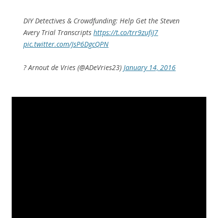
DIY Detectives & Crowdfunding: Help Get the Steven
Avery Trial Transcripts
https://t.co/trr9zufiJ7
pic.twitter.com/JsP6DgcQPN
? Arnout de Vries (@ADeVries23)
January 14, 2016