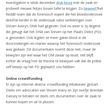
Investigation is sinds december
druk bezig
met de zaak en
probeert nieuwe feitjes boven tafel te krijgen. Zo
beweert
?het
Reddit team dat de forensisch expert die het bloedonderzoek
deed?al eerder in de zedenzaak valse verklaringen over
Steven Avery’s DNA had gegeven. Ook nu weer is zij degene
die getuigt dat het DNA van Steven op het Plaats Delict (PD)
is gevonden. Ook legden ze meer gaten bloot in de
doorzoekingen en manier waarop het forensisch onderzoek
was gedaan. De documentaire noemt deze niet, maar de
bewijzen zijn wel waar het OM zwaar op leunt. Het blijft
echter de vraag hoe de theorie te bewijzen valt dat de politie
zelf bewijs op het PD geplaatst zou hebben.
Online crowdfunding
Er zijn op internet diverse crowdfunding initiatieven gestart.
Deels om advocaten van Steven Avery en zijn neefje Brendan
Dassey te betalen en deels om documenten over de zaak te
kunnen kopen en uit te pluizen.