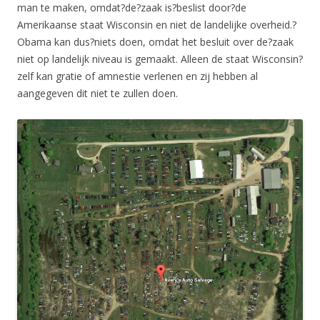
man te maken, omdat?de?zaak is?beslist door?de
Amerikaanse staat Wisconsin en niet de landelijke overheid.?
Obama kan dus?niets doen, omdat het besluit over de?zaak
niet op landelijk niveau is gemaakt. Alleen de staat Wisconsin?
zelf kan gratie of amnestie verlenen en zij hebben al
aangegeven dit niet te zullen doen.