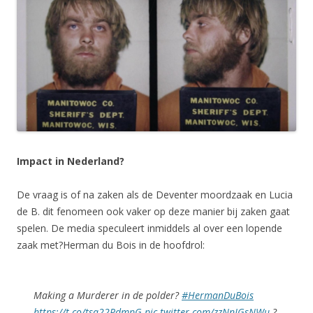
Impact in Nederland?
De vraag is of na zaken als de Deventer moordzaak en Lucia
de B. dit fenomeen ook vaker op deze manier bij zaken gaat
spelen. De media speculeert inmiddels al over een lopende
zaak met?Herman du Bois in de hoofdrol:
Making a Murderer in de polder?
#HermanDuBois
https://t.co/tsa22PdmpG
pic.twitter.com/zzNnJGsNWu
?