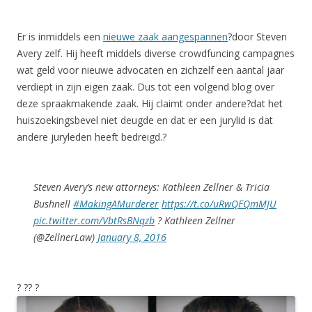
Er is inmiddels een
nieuwe zaak aangespannen
?door Steven
Avery zelf. Hij heeft middels diverse crowdfuncing campagnes
wat geld voor nieuwe advocaten en zichzelf een aantal jaar
verdiept in zijn eigen zaak. Dus tot een volgend blog over
deze spraakmakende zaak. Hij claimt onder andere?dat het
huiszoekingsbevel niet deugde en dat er een jurylid is dat
andere juryleden heeft bedreigd.?
Steven Avery’s new attorneys: Kathleen Zellner & Tricia
Bushnell
#MakingAMurderer
https://t.co/uRwQFQmMJU
pic.twitter.com/VbtRsBNqzb
? Kathleen Zellner
(@ZellnerLaw)
January 8, 2016
? ?? ?