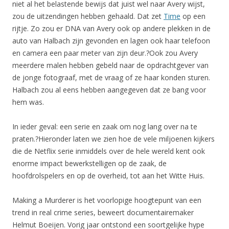
niet al het belastende bewijs dat juist wel naar Avery wijst,
zou de uitzendingen hebben gehaald. Dat zet
Time
op een
rijtje. Zo zou er DNA van Avery ook op andere plekken in de
auto van Halbach zijn gevonden en lagen ook haar telefoon
en camera een paar meter van zijn deur.?Ook zou Avery
meerdere malen hebben gebeld naar de opdrachtgever van
de jonge fotograaf, met de vraag of ze haar konden sturen.
Halbach zou al eens hebben aangegeven dat ze bang voor
hem was.
In ieder geval: een serie en zaak om nog lang over na te
praten.?Hieronder laten we zien hoe de vele miljoenen kijkers
die de Netflix serie inmiddels over de hele wereld kent ook
enorme impact bewerkstelligen op de zaak, de
hoofdrolspelers en op de overheid, tot aan het Witte Huis.
Making a Murderer is het voorlopige hoogtepunt van een
trend in real crime series, beweert documentairemaker
Helmut Boeijen. Vorig jaar ontstond een soortgelijke hype