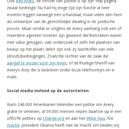
Ook
Ken Kratz
, de officier van justitie is op zijn Yelp pagina
zwaar bedreigd. Nu had hij enige tijd zijn functie al neer
moeten leggen vanwege een schandaal, maar velen zien hem
als ontwerper van de gerechtelijke dwaling in de juridische
proces. Maar omdat er volgens de Avery aanhang ook een of
meerdere agenten moeten zijn geweest die?betrokken waren
met valse getuigen, vals onderzoek of zelfs het plaatsen van
bewijs op het plaats delict zijn ook zij slachtoffer van vele
(doods)bedreigingen. Zoals?de rechter van de zaak die
aangaf te vrezen voor zijn leven
, of de?huidige?sheriff van
Avery’s dorp die is bedolven onder boze telefoontjes en e-
mails.
Social media invloed op de autoriteiten
Ruim 246.000 Amerikanen tekenden een petitie om Avery
gratie te verlenen, al 59.000 mensen riepen daartoe op in een
offici?le petities op
Change.org
en aan het
Witte Huis
.?De
reactie
: president Obama heeft niet de macht om beiden vrij