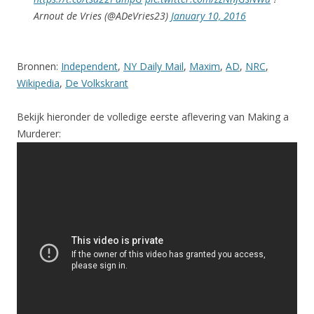
Arnout de Vries (@ADeVries23)
January 10, 2016
Bronnen:
Independent
,
NY Daily Mail
,
Maxim
,
AD
,
NRC
,
Wikipedia
,
De Volkskrant
Bekijk hieronder de volledige eerste aflevering van Making a
Murderer: