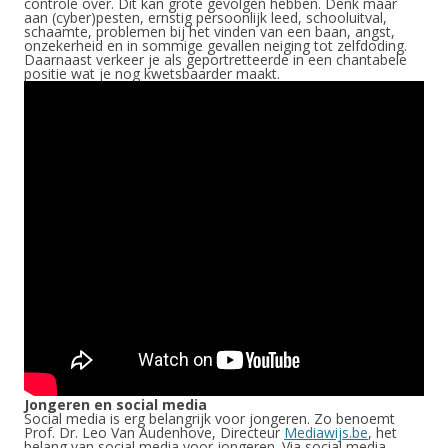
controle over. Dit kan grote gevolgen hebben. Denk maar
aan (cyber)pesten, ernstig persoonlijk leed, schooluitval,
schaamte, problemen bij het vinden van een baan, angst,
onzekerheid en in sommige gevallen neiging tot zelfdoding.
Daarnaast verkeer je als geportretteerde in een chantabele
positie wat je nog kwetsbaarder maakt.
Jongeren en social media
Social media is erg belangrijk voor jongeren. Zo benoemt
Prof. Dr. Leo Van Audenhove, Directeur
Mediawijs.be
, het
belang van social media voor jongeren. Via social media