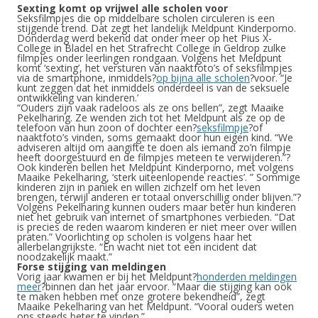
Sexting komt op vrijwel alle scholen voor
Seksfilmpjes die op middelbare scholen circuleren is een
stijgende trend. Dat zegt het landelijk Meldpunt Kinderporno.
Donderdag werd bekend dat onder meer op het Pius X-
College in Bladel en het Strafrecht College in Geldrop zulke
filmpjes onder leerlingen rondgaan. Volgens het Meldpunt
komt ‘sexting’, het versturen van naaktfoto’s of seksfilmpjes
via de smartphone, inmiddels?
op bijna alle scholen
?voor. “Je
kunt zeggen dat het inmiddels onderdeel is van de seksuele
ontwikkeling van kinderen.’
“Ouders zijn vaak radeloos als ze ons bellen”, zegt Maaike
Pekelharing. Ze wenden zich tot het Meldpunt als ze op de
telefoon van hun zoon of dochter een?
seksfilmpje
?of
naaktfoto’s vinden, soms gemaakt door hun eigen kind. “We
adviseren altijd om aangifte te doen als iemand zo’n filmpje
heeft doorgestuurd en de filmpjes meteen te verwijderen.”?
Ook kinderen bellen het Meldpunt Kinderporno, met volgens
Maaike Pekelharing, ‘sterk uiteenlopende reacties’. ” Sommige
kinderen zijn in paniek en willen zichzelf om het leven
brengen, terwijl anderen er totaal onverschillig onder blijven.”?
Volgens Pekelharing kunnen ouders maar beter hun kinderen
niet het gebruik van internet of smartphones verbieden. “Dat
is precies de reden waarom kinderen er niet meer over willen
praten.” Voorlichting op scholen is volgens haar het
allerbelangrijkste. “En wacht niet tot een incident dat
noodzakelijk maakt.”
Forse stijging van meldingen
Vorig jaar kwamen er bij het Meldpunt?
honderden meldingen
meer
?binnen dan het jaar ervoor. “Maar die stijging kan ook
te maken hebben met onze grotere bekendheid”, zegt
Maaike Pekelharing van het Meldpunt. “Vooral ouders weten
ons steeds beter te vinden.”