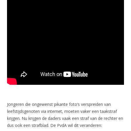
Jongeren die ongewenst pikante foto’s verspreiden van
leefstijdsgenoten via internet, moeten vaker een taakstraf
krijgen. Nu krijgen de daders vaak een straf van de rechter en
dus ook een strafblad. De PvdA wil dit veranderen: