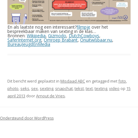
En als laatste nog een interessant?
filmpje
over het
bespreekbaar maken van sexting in de klas…
Bronnen:
Wikipedia
,
Gizmodo
,
DutchCowboys
,
SaferInternet.org
,
Omroep Brabant
,
Onuitwisbaar.nu
,
BureauJeugdEnMedia
Dit bericht werd geplaatst in
Misdaad ABC
en getagged met
foto
,
photo
,
seks
,
sex
,
sexting
,
snapchat
,
tekst
,
text
,
texting
,
video
op
15
april 2013
door
Arnout de Vries
.
Ondersteund door WordPress