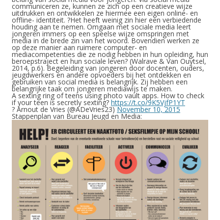
communiceren ze, kunnen ze zich op een creatieve wijze
uitdrukken en ontwikkelen ze hiermee een eigen online- en
offline- identiteit. ?Het heeft weinig zin hier een verbiedende
houding aan te nemen. Omgaan met sociale media leert
jongeren immers op een speelse wijze omspringen met
media in de brede zin van het woord. Bovendien werken ze
op deze manier aan ruimere computer- en
mediacompetenties die ze nodig hebben in hun opleiding, hun
beroepstraject en hun sociale leven? (Walrave & Van Ouytsel,
2014, p.6). Begeleiding van jongeren door docenten, ouders,
jeugdwerkers en andere opvoeders bij het ontdekken en
gebruiken van social media is belangrijk. Zij hebben een
belangrijke taak om jongeren mediawijs te maken.
A sexting ring of teens using photo vault apps. How to check
if your teen is secretly sexting?
https://t.co/9K5VjfP1YT
? Arnout de Vries (@ADeVries23)
November 10, 2015
Stappenplan van Bureau Jeugd en Media: