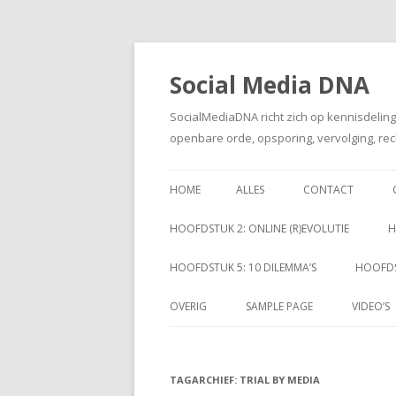
Social Media DNA
SocialMediaDNA richt zich op kennisdelin
openbare orde, opsporing, vervolging, rec
HOME
ALLES
CONTACT
HOOFDSTUK 2: ONLINE (R)EVOLUTIE
H
HOOFDSTUK 5: 10 DILEMMA’S
HOOFDS
OVERIG
SAMPLE PAGE
VIDEO’S
TAGARCHIEF:
TRIAL BY MEDIA