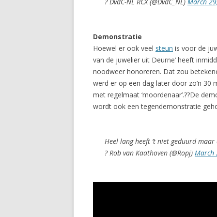
? DvdC-NL RCX (@DvdC_NL)
March 29
Demonstratie
Hoewel er ook veel
steun
is voor de ju
van de juwelier uit Deurne’ heeft inmidd
noodweer honoreren. Dat zou betekenen 
werd er op een dag later door zo’n 3
met regelmaat ‘moordenaar’.??De demon
wordt ook een tegendemonstratie gehou
Heel lang heeft ’t niet geduurd maa
? Rob van Kaathoven (@Ropj)
March 