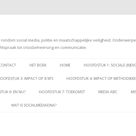
g rondom social media, politie en maatschappelijke veiligheid. Onderwerp
htspraak tot crisisbeheersing en communicatie.
Spring
naar
CONTACT
HET BOEK
HOME
HOOFDSTUK 1: SOCIALE (R)EV
inhoud
OOFDSTUK 3: IMPACT OP 8 W’S
HOOFDSTUK 4: IMPACT OP METHODIEK
TUK 6: EN NU?
HOOFDSTUK 7: TOEKOMST
MEDIA ABC
MI
WAT IS SOCIALMEDIADNA?