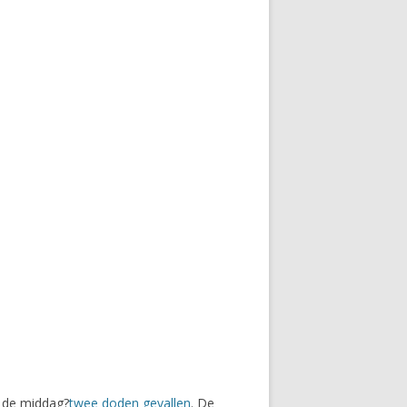
n de middag?
twee doden gevallen
. De