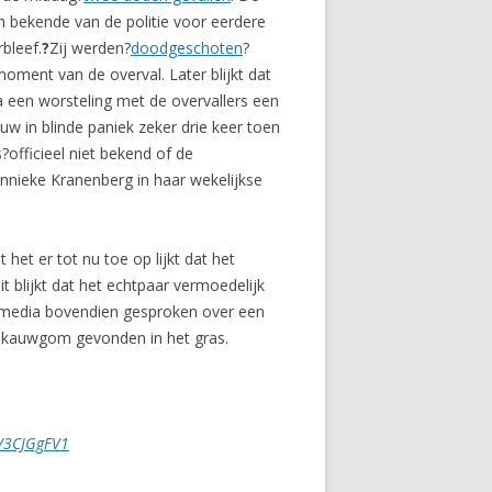
en bekende van de politie voor eerdere
bleef.
?
Zij werden?
doodgeschoten
?
oment van de overval. Later blijkt dat
a een worsteling met de overvallers een
w in blinde paniek zeker drie keer toen
officieel niet bekend of de
nieke Kranenberg in haar wekelijkse
het er tot nu toe op lijkt dat het
it blijkt dat het echtpaar vermoedelijk
) media bovendien gesproken over een
n kauwgom gevonden in het gras.
FV3CJGgFV1