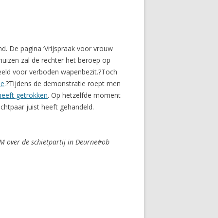
nd. De pagina ‘Vrijspraak voor vrouw
nhuizen zal de rechter het beroep op
deeld voor verboden wapenbezit.?Toch
ne
.?Tijdens de demonstratie roept men
heeft getrokken
. Op hetzelfde moment
htpaar juist heeft gehandeld.
M over de schietpartij in Deurne#ob