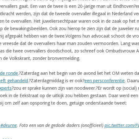
vervallers gaat. Een van de twee is een 20-jarige man uit Eindhoven?
tkracht werden, zijn dat de tweede overvaller illegaal in Nederland ver
en te overvallen. Het juweliersechtpaar waren ook in de zaak op het m
op de bewakingsbeelden. Ook zou hierop te zien zijn dat de juwelier n
ij afgepakt hebben van de twee.Volgens hun advocaat schoot de vrou
e vreesde dat de overvallers haar man zouden vermoorden. Lang was?
was die twee overvallers doodschoot, zo schreef ook Ombudsvrouw An
 de Volkskrant, zonder bronvermelding.
 de ronde
.?Zaterdag aan het begin van de avond liet het OM weten dat 
eeft gehandeld
.?Zaterdagmiddag is er ook?
een persconferentie
. Daaru
xperts
?zou er sprake kunnen zijn van noodweer.?Er wordt op (social
oek in de Eekstraat op de uitkijk zou hebben gestaan. Daar werd ee
bij om zelf aan opsporing te doen, getuige onderstaande tweet:
:
#deurne
. Foto een van de gedode daders (onofficieel)
pic.twitter.com/