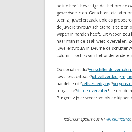
politie heeft bevestigd dat het om de o
geweldsdelicten. Geruchten, die later on
toen zij juwelierszaak Goldies probeerd
de juweliersvrouw schietend is te zien 
wapen in handen heeft. Dit wapen zou h
haar man in de zaak werd overvallen. Z
juweliersvrouw in Deurne de schutter 
column. Toch kwam het onder andere in
Op social media?
verschillende verhalen
juweliersechtpaar?
uit zelfverdediging h
handelde uit?
zelfverdediging
.?
Volgens e
mogelijke?
derde overvaller
?die om de h
Burgers zijn er wederom als de kippen 
Iedereen speurneus RT
@Telenieuws