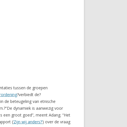
ntaties tussen de groepen
rordening
?verbiedt de?
in de beteugeling van etnische
rn.?”De dynamiek is aanwezig voor
is een groot goed”, meent Adang. “Het
pport (
‘Zijn wij anders?’
) over de vraag