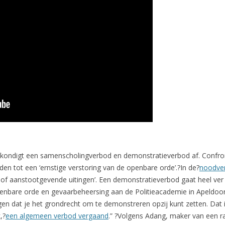
kondigt een samenscholingverbod en demonstratieverbod af. Confro
n tot een ‘ernstige verstoring van de openbare orde’.?In de?
noodve
 of aanstootgevende uitingen’. Een demonstratieverbod gaat heel ver 
openbare orde en gevaarbeheersing aan de Politieacademie in Apeldoo
en dat je het grondrecht om te demonstreren opzij kunt zetten. Dat 
,?
een algemeen verbod vergaand
.” ?Volgens Adang, maker van een ra