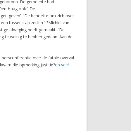
jn genomen. De gemeente had
 Den Haag ook.” De
ogen geven’. “De behoefte om zich over
een tussenstap zetten.” ?Michiel van
stige afweging heeft gemaakt: “De
reeg te weinig te hebben gedaan. Aan de
 persconferentie over de fatale overval
 kwam die opmerking justitie?
op veel