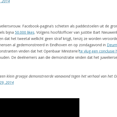
, 2014
weliersvrouw. Facebook-pagina’s schieten als paddestoelen uit de gro
els bijna
50.000 likes
. Volgens hoofdofficier van justitie Bart Nieuwe
dat het tweetal wellicht geen straf krijgt, tenzij ze worden veroor
0 mensen al gedemonstreerd in Eindhoven en op zondagavond in
Deur
stranten vinden dat het Openbaar Ministerie?
te vlug een conclusie 
den. De deelnemers aan die demonstratie vinden dat het juweliersec
r een klein groepje demonstreerde vanavond tegen het verhaal van het O
29, 2014