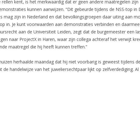
rellen kent, is het merkwaardig dat er geen andere maatregelen zi
demonstraties kunnen aanwijzen. “Dit gebeurde tijdens de NSS-top in
os mag zijn in Nederland en dat bevolkingsgroepen daar uiting aan m
 kop in. Je kunt voorwaarden aan demonstraties verbinden en daarmee 
rsrecht aan de Universiteit Leiden, zegt dat de burgemeester een la
gen naar ProjectX in Haren, waar zijn collega achteraf het verwijt k
de maatregel die hij heeft kunnen treffen.”
huizen herhaalde maandag dat hij niet voorbarig is geweest tijdens de
de handelwijze van het juweliersechtpaar lijkt op zelfverdediging. Al