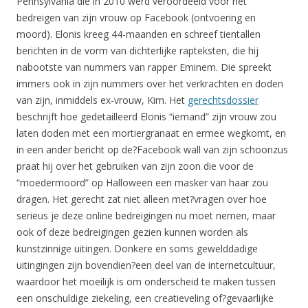
Pennsylvania die in 2010 werd veroordeeld voor het
bedreigen van zijn vrouw op Facebook (ontvoering en
moord). Elonis kreeg 44-maanden en schreef tientallen
berichten in de vorm van dichterlijke rapteksten, die hij
nabootste van nummers van rapper Eminem. Die spreekt
immers ook in zijn nummers over het verkrachten en doden
van zijn, inmiddels ex-vrouw, Kim. Het
gerechtsdossier
beschrijft hoe gedetailleerd Elonis “iemand” zijn vrouw zou
laten doden met een mortiergranaat en ermee wegkomt, en
in een ander bericht op de?Facebook wall van zijn schoonzus
praat hij over het gebruiken van zijn zoon die voor de
“moedermoord” op Halloween een masker van haar zou
dragen. Het gerecht zat niet alleen met?vragen over hoe
serieus je deze online bedreigingen nu moet nemen, maar
ook of deze bedreigingen gezien kunnen worden als
kunstzinnige uitingen. Donkere en soms gewelddadige
uitingingen zijn bovendien?een deel van de internetcultuur,
waardoor het moeilijk is om onderscheid te maken tussen
een onschuldige ziekeling, een creatieveling of?gevaarlijke