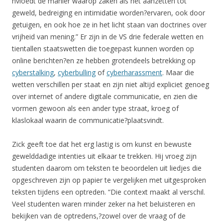
nvloedt de manier waarop zaken als het aanzetten tot
geweld, bedreiging en intimidatie worden?ervaren, ook door
getuigen, en ook hoe ze in het licht staan van doctrines over
vrijheid van mening.” Er zijn in de VS drie federale wetten en
tientallen staatswetten die toegepast kunnen worden op
online berichten?en ze hebben grotendeels betrekking op
cyberstalking
,
cyberbulling
of
cyberharassment
. Maar die
wetten verschillen per staat en zijn niet altijd expliciet genoeg
over internet of andere digitale communicatie, en zien die
vormen gewoon als een ander type straat, kroeg of
klaslokaal waarin de communicatie?plaatsvindt.
Zick geeft toe dat het erg lastig is om kunst en bewuste
gewelddadige intenties uit elkaar te trekken. Hij vroeg zijn
studenten daarom om teksten te beoordelen uit liedjes die
opgeschreven zijn op papier te vergelijken met uitgesproken
teksten tijdens een optreden. “Die context maakt al verschil.
Veel studenten waren minder zeker na het beluisteren en
bekijken van de optredens,?zowel over de vraag of de