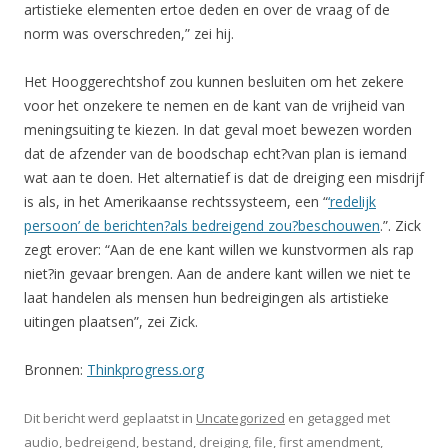
artistieke elementen ertoe deden en over de vraag of de
norm was overschreden,” zei hij.
Het Hooggerechtshof zou kunnen besluiten om het zekere
voor het onzekere te nemen en de kant van de vrijheid van
meningsuiting te kiezen. In dat geval moet bewezen worden
dat de afzender van de boodschap echt?van plan is iemand
wat aan te doen. Het alternatief is dat de dreiging een misdrijf
is als, in het Amerikaanse rechtssysteem, een “
‘redelijk
persoon’ de berichten?als bedreigend zou?beschouwen
.”. Zick
zegt erover: “Aan de ene kant willen we kunstvormen als rap
niet?in gevaar brengen. Aan de andere kant willen we niet te
laat handelen als mensen hun bedreigingen als artistieke
uitingen plaatsen”, zei Zick.
Bronnen:
Thinkprogress.org
Dit bericht werd geplaatst in
Uncategorized
en getagged met
audio
,
bedreigend
,
bestand
,
dreiging
,
file
,
first amendment
,