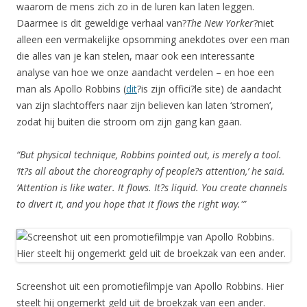
waarom de mens zich zo in de luren kan laten leggen.
Daarmee is dit geweldige verhaal van?
The New Yorker
?niet
alleen een vermakelijke opsomming anekdotes over een man
die alles van je kan stelen, maar ook een interessante
analyse van hoe we onze aandacht verdelen – en hoe een
man als Apollo Robbins (
dit
?is zijn offici?le site) de aandacht
van zijn slachtoffers naar zijn believen kan laten ‘stromen’,
zodat hij buiten die stroom om zijn gang kan gaan.
“But physical technique, Robbins pointed out, is merely a tool.
‘It?s all about the choreography of people?s attention,’ he said.
‘Attention is like water. It flows. It?s liquid. You create channels
to divert it, and you hope that it flows the right way.'”
Screenshot uit een promotiefilmpje van Apollo Robbins. Hier
steelt hij ongemerkt geld uit de broekzak van een ander.