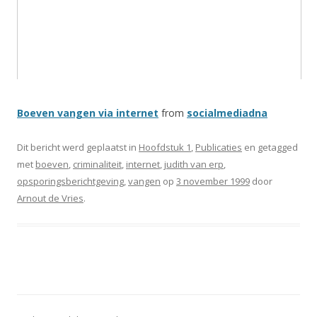
Boeven vangen via internet
from
socialmediadna
Dit bericht werd geplaatst in
Hoofdstuk 1
,
Publicaties
en getagged
met
boeven
,
criminaliteit
,
internet
,
judith van erp
,
opsporingsberichtgeving
,
vangen
op
3 november 1999
door
Arnout de Vries
.