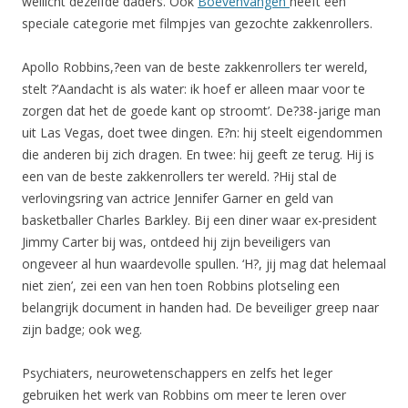
wellicht dezelfde daders. Ook
Boevenvangen
heeft een
speciale categorie met filmpjes van gezochte zakkenrollers.
Apollo Robbins,?een van de beste zakkenrollers ter wereld,
stelt ?’Aandacht is als water: ik hoef er alleen maar voor te
zorgen dat het de goede kant op stroomt’. De?38-jarige man
uit Las Vegas, doet twee dingen. E?n: hij steelt eigendommen
die anderen bij zich dragen. En twee: hij geeft ze terug. Hij is
een van de beste zakkenrollers ter wereld. ?Hij stal de
verlovingsring van actrice Jennifer Garner en geld van
basketballer Charles Barkley. Bij een diner waar ex-president
Jimmy Carter bij was, ontdeed hij zijn beveiligers van
ongeveer al hun waardevolle spullen. ‘H?, jij mag dat helemaal
niet zien’, zei een van hen toen Robbins plotseling een
belangrijk document in handen had. De beveiliger greep naar
zijn badge; ook weg.
Psychiaters, neurowetenschappers en zelfs het leger
gebruiken het werk van Robbins om meer te leren over