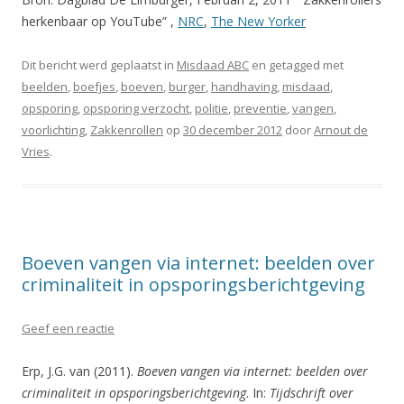
herkenbaar op YouTube” ,
NRC
,
The New Yorker
Dit bericht werd geplaatst in
Misdaad ABC
en getagged met
beelden
,
boefjes
,
boeven
,
burger
,
handhaving
,
misdaad
,
opsporing
,
opsporing verzocht
,
politie
,
preventie
,
vangen
,
voorlichting
,
Zakkenrollen
op
30 december 2012
door
Arnout de
Vries
.
Boeven vangen via internet: beelden over
criminaliteit in opsporingsberichtgeving
Geef een reactie
Erp, J.G. van (2011).
Boeven vangen via internet: beelden over
criminaliteit in opsporingsberichtgeving
. In:
Tijdschrift over