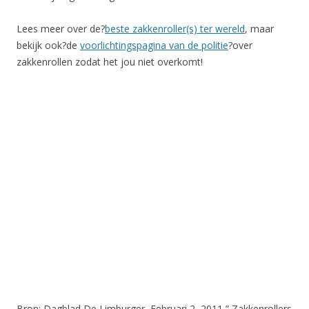
Lees meer over de?
beste zakkenroller(s) ter wereld
, maar
bekijk ook?de
voorlichtingspagina van de politie
?over
zakkenrollen zodat het jou niet overkomt!
Bron: Dagblad De Limburger, Februari 2, 2011 ” Zakkenrollers