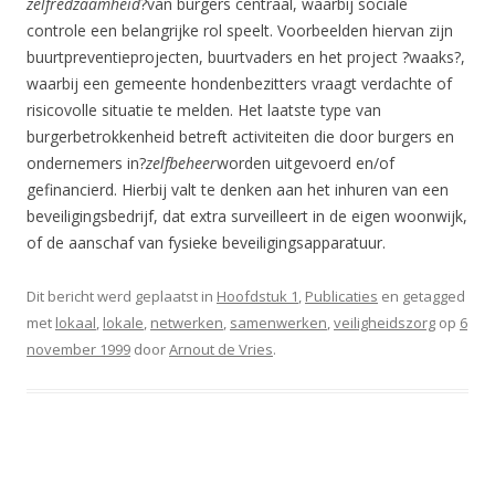
zelfredzaamheid
?van burgers centraal, waarbij sociale
controle een belangrijke rol speelt. Voorbeelden hiervan zijn
buurtpreventieprojecten, buurtvaders en het project ?waaks?,
waarbij een gemeente hondenbezitters vraagt verdachte of
risicovolle situatie te melden. Het laatste type van
burgerbetrokkenheid betreft activiteiten die door burgers en
ondernemers in?
zelfbeheer
worden uitgevoerd en/of
gefinancierd. Hierbij valt te denken aan het inhuren van een
beveiligingsbedrijf, dat extra surveilleert in de eigen woonwijk,
of de aanschaf van fysieke beveiligingsapparatuur.
Dit bericht werd geplaatst in
Hoofdstuk 1
,
Publicaties
en getagged
met
lokaal
,
lokale
,
netwerken
,
samenwerken
,
veiligheidszorg
op
6
november 1999
door
Arnout de Vries
.