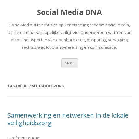
Social Media DNA
SocialMediaDNA richt zich op kennisdeling rondom social media,
politie en maatschappelijke veiligheid. Onderwerpen vari?ren van
de online aspecten van openbare orde, opsporing, vervolging,
rechtspraak tot crisisbeheersing en communicatie.
Spring
Menu
naar
inhoud
TAGARCHIEF:
VEILIGHEIDSZORG
Samenwerking en netwerken in de lokale
veiligheidszorg
Geef een reactie