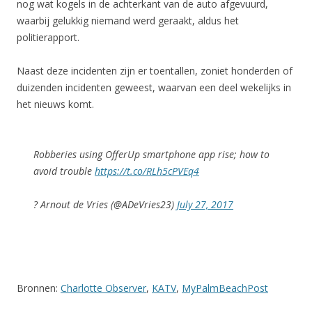
nog wat kogels in de achterkant van de auto afgevuurd,
waarbij gelukkig niemand werd geraakt, aldus het
politierapport.
Naast deze incidenten zijn er toentallen, zoniet honderden of
duizenden incidenten geweest, waarvan een deel wekelijks in
het nieuws komt.
Robberies using OfferUp smartphone app rise; how to
avoid trouble
https://t.co/RLh5cPVEq4
? Arnout de Vries (@ADeVries23)
July 27, 2017
Bronnen:
Charlotte Observer
,
KATV
,
MyPalmBeachPost