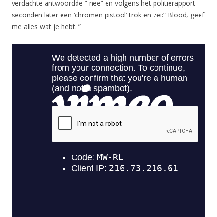
verdachte antwoordde ” nee” en volgens het politierapport
seconden later een ‘chromen pistool’ trok en zei:” Blood, geef
me alles wat je hebt. ”