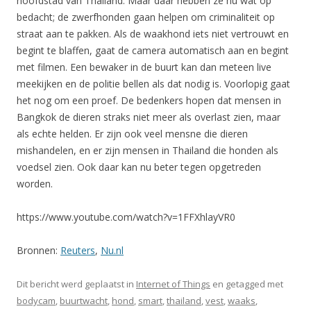
hoofdstad van Thailand. Maar daar hebben ze nu wat op
bedacht; de zwerfhonden gaan helpen om criminaliteit op
straat aan te pakken. Als de waakhond iets niet vertrouwt en
begint te blaffen, gaat de camera automatisch aan en begint
met filmen. Een bewaker in de buurt kan dan meteen live
meekijken en de politie bellen als dat nodig is. Voorlopig gaat
het nog om een proef. De bedenkers hopen dat mensen in
Bangkok de dieren straks niet meer als overlast zien, maar
als echte helden. Er zijn ook veel mensne die dieren
mishandelen, en er zijn mensen in Thailand die honden als
voedsel zien. Ook daar kan nu beter tegen opgetreden
worden.
https://www.youtube.com/watch?v=1FFXhlayVR0
Bronnen:
Reuters
,
Nu.nl
Dit bericht werd geplaatst in
Internet of Things
en getagged met
bodycam
,
buurtwacht
,
hond
,
smart
,
thailand
,
vest
,
waaks
,