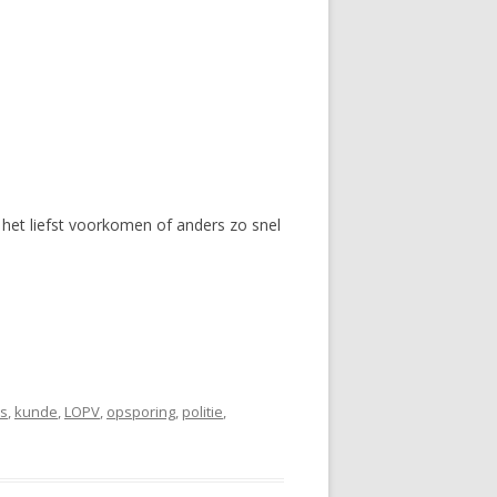
e het liefst voorkomen of anders zo snel
is
,
kunde
,
LOPV
,
opsporing
,
politie
,