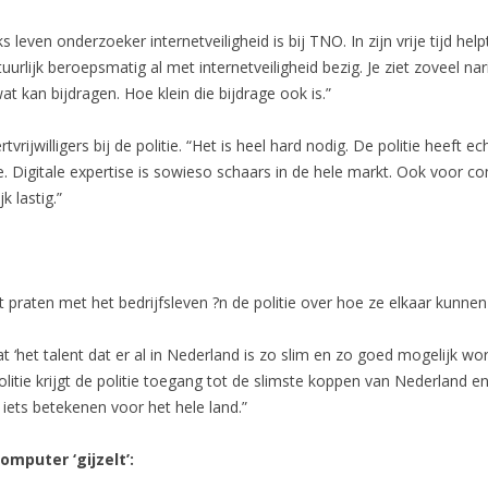
ks leven onderzoeker internetveiligheid is bij TNO. In zijn vrije tijd he
 natuurlijk beroepsmatig al met internetveiligheid bezig. Je ziet zoveel nar
at kan bijdragen. Hoe klein die bijdrage ook is.”
vrijwilligers bij de politie. “Het is heel hard nodig. De politie heeft 
. Digitale expertise is sowieso schaars in de hele markt. Ook voor c
k lastig.”
praten met het bedrijfsleven ?n de politie over hoe ze elkaar kunnen
‘het talent dat er al in Nederland is zo slim en zo goed mogelijk wor
de politie krijgt de politie toegang tot de slimste koppen van Nederlan
ets betekenen voor het hele land.”
mputer ‘gijzelt’: