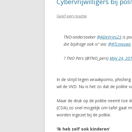
Cybervrijwilligers bij pol
Geef een reactie
TNO-onderzoeker
@ADeVries23
is pol
die bijdrage ook is” via:
@RTLnieuws
? TNO Pers (@TNO_pers)
May 24, 20
In de strijd tegen wraakporno, phishing
wil de VVD. Nu is het zo dat de politie
Maar de druk op de politie neemt toe d
(CDA) zo snel mogelijk om tafel gaat met
worden ingezet bij de politie.
‘Ik heb zelf ook kinderen’