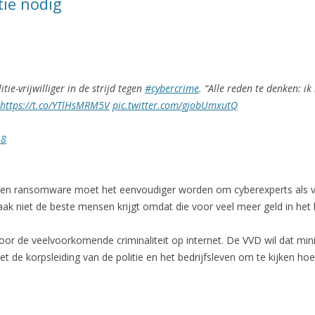
itie nodig
itie-vrijwilliger in de strijd tegen
#cybercrime
. “Alle reden te denken: ik
https://t.co/YTlHsMRM5V
pic.twitter.com/gjobUmxutQ
18
 en ransomware moet het eenvoudiger worden om cyberexperts als vrijwi
 vaak niet de beste mensen krijgt omdat die voor veel meer geld in het
oor de veelvoorkomende criminaliteit op internet. De VVD wil dat mini
 de korpsleiding van de politie en het bedrijfsleven om te kijken hoe 