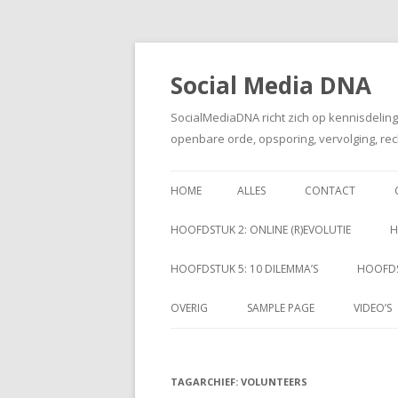
Social Media DNA
SocialMediaDNA richt zich op kennisdelin
openbare orde, opsporing, vervolging, rec
HOME
ALLES
CONTACT
HOOFDSTUK 2: ONLINE (R)EVOLUTIE
H
HOOFDSTUK 5: 10 DILEMMA’S
HOOFDS
OVERIG
SAMPLE PAGE
VIDEO’S
TAGARCHIEF:
VOLUNTEERS