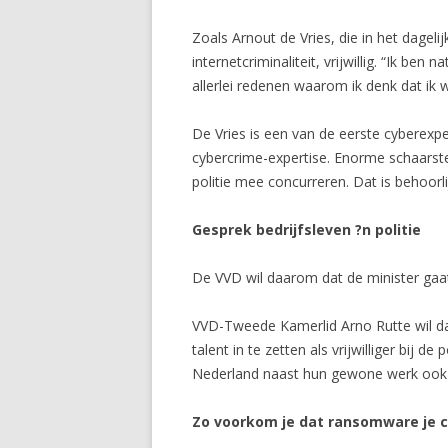
Zoals Arnout de Vries, die in het dagelij
internetcriminaliteit, vrijwillig. “Ik ben
allerlei redenen waarom ik denk dat ik w
De Vries is een van de eerste cyberexpert
cybercrime-expertise. Enorme schaarste
politie mee concurreren. Dat is behoorlij
Gesprek bedrijfsleven ?n politie
De VVD wil daarom dat de minister gaat 
VVD-Tweede Kamerlid Arno Rutte wil dat 
talent in te zetten als vrijwilliger bij 
Nederland naast hun gewone werk ook i
Zo voorkom je dat ransomware je co