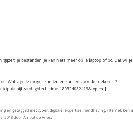
gijzelt’ je bestanden. Je kan niets meer op je laptop of pc. Dat wil j
crime. Wat zijn de mogelijkheden en kansen voor de toekomst?
rticipatiebijteamhightechcrime-180524082413&type=d]
ing
en getagged met
cyber
,
digitale
,
expertise
,
handhaving
,
internet
,
kenn
ei 2018
door
Arnout de Vries
.