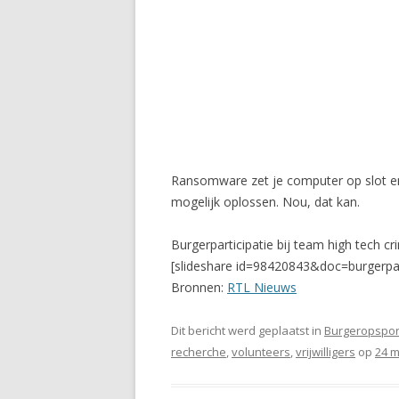
Ransomware zet je computer op slot en ‘
mogelijk oplossen. Nou, dat kan.
Burgerparticipatie bij team high tech 
[slideshare id=98420843&doc=burgerpa
Bronnen:
RTL Nieuws
Dit bericht werd geplaatst in
Burgeropspor
recherche
,
volunteers
,
vrijwilligers
op
24 m