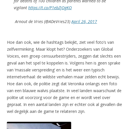
for deaths of 100 children as parents warned to be
vigilant
https://t.co/P1ebZjOgKO
Arnout de Vries (@ADeVries23)
April 26, 2017
Hoe dan ook, wie de hashtags bekijkt, ziet veel foto’s van
zelfverminking. Maar klopt het? Onderzoekers van Global
Voices, een groep censuurbestrijders, zeggen dat slechts een
geval aan het spel te koppelen is. Volgens hen is geen sprake
van ‘massale verspreiding’ en is het weer een typisch
internetverhaal: de wildste verhalen maar zelden echt bewijs.
Hoe dan ook, de politie zegt dat Veronika onlangs een foto
van een blauwe walvis plaatste. In veel landen waarschuwt de
politie uit voorzorg voor de game en er wordt veel over
gepraat. In een aantal landen zijn er echter ook al gevallen die
wel degelijk aan de game te relateren zijn.