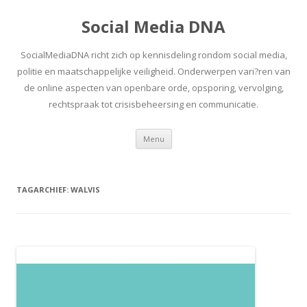
Social Media DNA
SocialMediaDNA richt zich op kennisdeling rondom social media,
politie en maatschappelijke veiligheid. Onderwerpen vari?ren van
de online aspecten van openbare orde, opsporing, vervolging,
rechtspraak tot crisisbeheersing en communicatie.
Spring
Menu
naar
inhoud
TAGARCHIEF:
WALVIS