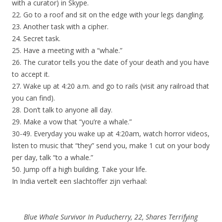
with a curator) in Skype.
22. Go to a roof and sit on the edge with your legs dangling.
23. Another task with a cipher.
24. Secret task.
25. Have a meeting with a “whale.”
26. The curator tells you the date of your death and you have
to accept it.
27. Wake up at 4:20 a.m. and go to rails (visit any railroad that
you can find).
28. Don’t talk to anyone all day.
29. Make a vow that “you’re a whale.”
30-49. Everyday you wake up at 4:20am, watch horror videos,
listen to music that “they” send you, make 1 cut on your body
per day, talk “to a whale.”
50. Jump off a high building. Take your life.
In India vertelt een slachtoffer zijn verhaal:
Blue Whale Survivor In Puducherry, 22, Shares Terrifying