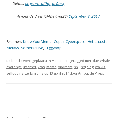
Details
https://t.co/lHpgqrOmsg
— Arnout de Vries (@ADeVries23)
September 8, 2017
Bronnen:
KnowYourMeme
,
CopsInCyberspace
,
Het Laatste
Nieuws
,
Somersetlive
,
Higgypop
Dit bericht werd geplaatst in
Memes
en getagged met
Blue Whale
,
challenge
,
internet
,
kras
,
meme
,
opdracht
,
snij
,
snijding
,
walvis
,
zelfdoding
,
zelfsnijding
op
13 april 2017
door
Arnout de Vries
.