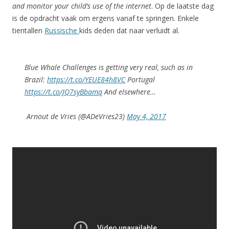
and monitor your child’s use of the internet
. Op de laatste dag
is de opdracht vaak om ergens vanaf te springen. Enkele
tientallen
Russische
kids deden dat naar verluidt al.
Blue Whale Challenges is getting very real, such as in
Brazil:
https://t.co/YEUE84h8VC
Portugal
https://t.co/JQ7syBbamq
And elsewhere…
Arnout de Vries (@ADeVries23)
May 4, 2017