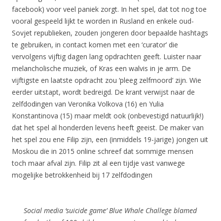
facebook) voor veel paniek zorgt. In het spel, dat tot nog toe
vooral gespeeld lijkt te worden in Rusland en enkele oud-
Sovjet republieken, zouden jongeren door bepaalde hashtags
te gebruiken, in contact komen met een ‘curator’ die
vervolgens vijftig dagen lang opdrachten geeft. Luister naar
melancholische muziek, of Kras een walvis in je arm. De
vijftigste en laatste opdracht zou ‘pleeg zelfmoord’ zijn. Wie
eerder uitstapt, wordt bedreigd. De krant verwijst naar de
zelfdodingen van Veronika Volkova (16) en Yulia
Konstantinova (15) maar meldt ook (onbevestigd natuurlijk!)
dat het spel al honderden levens heeft geeist. De maker van
het spel zou ene Filip zijn, een (inmiddels 19-jarige) jongen uit
Moskou die in 2015 online schreef dat sommige mensen
toch maar afval zijn. Filip zit al een tijdje vast vanwege
mogelijke betrokkenheid bij 17 zelfdodingen
Social media ‘suicide game’ Blue Whale Challege blamed