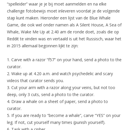
“spelleider” waar je je bij moet aanmelden en na elke
challenge fotobewijs moet inleveren voordat je de volgende
stap kunt maken. Hieronder een lijst van de Blue Whale
Game, die ook wel onder namen als A Silent House, A Sea of
Whale, Wake Me Up at 2.40 am de ronde doet, zoals die op
Reddit te vinden was en vertaald is uit het Russisch, waar het
in 2015 allemaal begonnen lijkt te zijn:
1. Carve with a razor “f57” on your hand, send a photo to the
curator.
2. Wake up at 4.20 a.m. and watch psychedelic and scary
videos that curator sends you.
3. Cut your arm with a razor along your veins, but not too
deep, only 3 cuts, send a photo to the curator.
4. Draw a whale on a sheet of paper, send a photo to
curator.
5. If you are ready to “become a whale”, carve “YES” on your
leg. If not, cut yourself many times (punish yourself).
6. Task with a cipher.