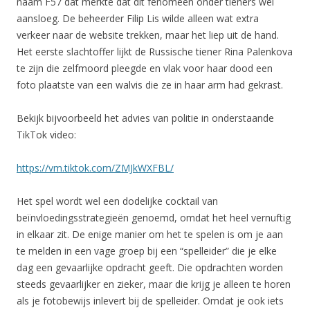
naam F57 dat merkte dat dit fenomeen onder tieners wel
aansloeg. De beheerder Filip Lis wilde alleen wat extra
verkeer naar de website trekken, maar het liep uit de hand.
Het eerste slachtoffer lijkt de Russische tiener Rina Palenkova
te zijn die zelfmoord pleegde en vlak voor haar dood een
foto plaatste van een walvis die ze in haar arm had gekrast.
Bekijk bijvoorbeeld het advies van politie in onderstaande
TikTok video:
https://vm.tiktok.com/ZMJkWXFBL/
Het spel wordt wel een dodelijke cocktail van
beïnvloedingsstrategieën genoemd, omdat het heel vernuftig
in elkaar zit. De enige manier om het te spelen is om je aan
te melden in een vage groep bij een “spelleider” die je elke
dag een gevaarlijke opdracht geeft. Die opdrachten worden
steeds gevaarlijker en zieker, maar die krijg je alleen te horen
als je fotobewijs inlevert bij de spelleider. Omdat je ook iets